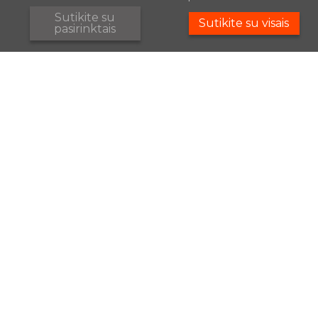
Sutikite su
Sutikite su visais
pasirinktais
NAUJIENOS