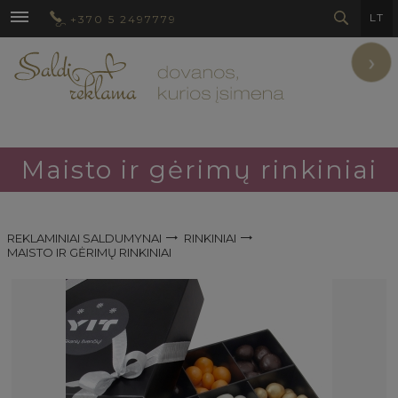
LT
+370 5 2497779
›
Maisto ir gėrimų rinkiniai
REKLAMINIAI SALDUMYNAI
RINKINIAI
MAISTO IR GĖRIMŲ RINKINIAI