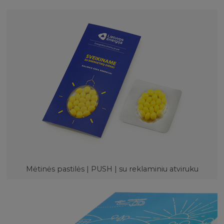
Mėtinės pastilės | PUSH | su reklaminiu atviruku