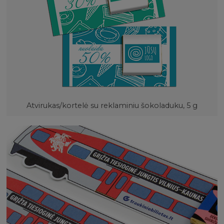
Atvirukas/kortelė su reklaminiu šokoladuku, 5 g