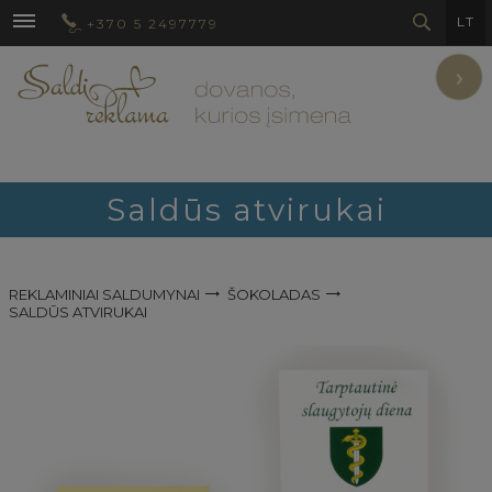
LT
+370 5 2497779
›
Saldūs atvirukai
REKLAMINIAI SALDUMYNAI
ŠOKOLADAS
SALDŪS ATVIRUKAI