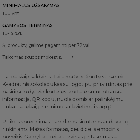
MINIMALUS UŽSAKYMAS
100
vnt
GAMYBOS TERMINAS
10-15 d.d.
Šį produktą galime pagaminti per 72 val.
Taikomas skubos mokestis.
Tai ne šiaip saldainis. Tai – mažytė žinutė su skoniu.
Kvadratinis šokoladukas su logotipu pritvirtintas prie
pasirinkto dydžio kortelės. Kortelė su nuotrauka,
informacija, QR kodu, nuolaidomis ar palinkėjimu
tinka padėkai, priminimui ar kvietimui sugrįžt
Puikus sprendimas parodoms, siuntoms ar dovanų
rinkiniams. Mažas formatas, bet didelis emocinis
poveikis. Gamyba greita, dizainas pritaikomas –