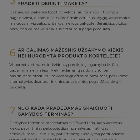
5
PRADĖTI DERINTI MAKETĄ?
Dažniausiai pakanka logotipo vektoriniu formatu ir trumpų
pageidavimų dizainui. Jei turite firminio stiliaus knygą, ankstesnius
maketus ar vizualus, pritaikysime juos pakuotei. Jei aiškios vizijos
nėra, paruošime kelis eskizus aptarimui pagal produktą.
6
AR GALIMAS MAŽESNIS UŽSAKYMO KIEKIS
NEI NURODYTA PRODUKTO KORTELĖJE?
Visuomet vertiname individualų poreikį ir, jei gamyba leidžia,
pagaminame mažesnį kiekį reklaminių saldumynų. Jei
pasirinktam produktui taikomas griežtas minimumas, pasiūlome
alternatyvias dėžutes, rinkinius ar saldainius pagal Jūsų kiekį ir
biudžetą.
7
NUO KADA PRADEDAMAS SKAIČIUOTI
GAMYBOS TERMINAS?
Gamybos terminas pradedamas skaičiuoti tada, kai suderintas
kiekis, patvirtintas pakuotės dizaino maketas ir atliktas
apmokėjimas. Gavę Jūsų patvirtinimą, užsakymą perduodame
gamybai, todėl svarbiausia iš anksto suderinti visus projekto