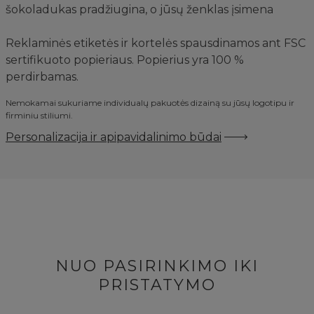
šokoladukas pradžiugina, o jūsų ženklas įsimena
Reklaminės etiketės ir kortelės spausdinamos ant FSC
sertifikuoto popieriaus. Popierius yra 100 %
perdirbamas.
Nemokamai sukuriame individualų pakuotės dizainą su jūsų logotipu ir
firminiu stiliumi.
Personalizacija ir apipavidalinimo būdai
NUO PASIRINKIMO IKI
PRISTATYMO