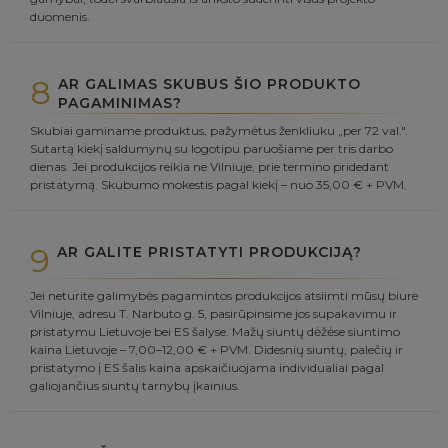
duomenis.
8
AR GALIMAS SKUBUS ŠIO PRODUKTO
PAGAMINIMAS?
Skubiai gaminame produktus, pažymėtus ženkliuku „per 72 val.".
Sutartą kiekį saldumynų su logotipu paruošiame per tris darbo
dienas. Jei produkcijos reikia ne Vilniuje, prie termino pridedant
pristatymą. Skubumo mokestis pagal kiekį – nuo 35,00 € + PVM.
9
AR GALITE PRISTATYTI PRODUKCIJĄ?
Jei neturite galimybės pagamintos produkcijos atsiimti mūsų biure
Vilniuje, adresu T. Narbuto g. 5, pasirūpinsime jos supakavimu ir
pristatymu Lietuvoje bei ES šalyse. Mažų siuntų dėžėse siuntimo
kaina Lietuvoje – 7,00–12,00 € + PVM. Didesnių siuntų, palečių ir
pristatymo į ES šalis kaina apskaičiuojama individualiai pagal
galiojančius siuntų tarnybų įkainius.