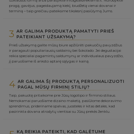
užklausos formą arba parašykite info@saldireklama.lt. Nurodykite
progą, gavėjus, pageidaujamą kiekį, biudžetą vienai dovanai ir
terminą – taip greičiau pateiksime tikslesnį pasiūlymą Jums.
3
AR GALIMA PRODUKTĄ PAMATYTI PRIEŠ
PATEIKIANT UŽSAKYMĄ?
Prieš užsakymą galite mūsų biure apžiūrėti pakuočių pavyzdžius
ir paragauti populiariausių saldainių bei šokolado. Jei degustacijai
reikia specialiai pagamintų saldumynų ar individualaus pavyzdžio,
jį paruošiame iš anksto aptarę sąlygas ir kainą.
4
AR GALIMA ŠĮ PRODUKTĄ PERSONALIZUOTI
PAGAL MŪSŲ FIRMINĮ STILIŲ?
Taip, pakuotę pritaikome prie Jūsų logotipo ir firminio stiliaus.
Nemokamai paruošiame dizaino maketą, pasiūlome dekoravimo
sprendimus, prideriname spalvas, juosteles ir kitas detales, kad
pasirinkta dovana atrodytų vientisai su Jūsų prekės ženklu.
KĄ REIKIA PATEIKTI, KAD GALĖTUME