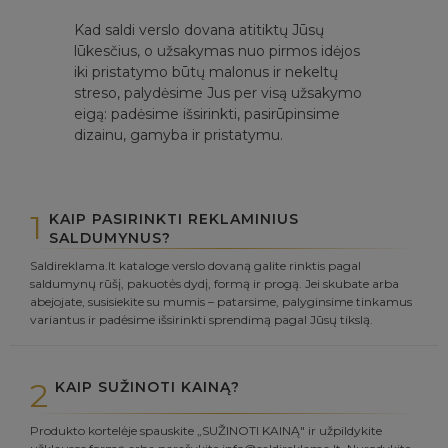
Kad saldi verslo dovana atitiktų Jūsų
lūkesčius, o užsakymas nuo pirmos idėjos
iki pristatymo būtų malonus ir nekeltų
streso, palydėsime Jus per visą užsakymo
eigą: padėsime išsirinkti, pasirūpinsime
dizainu, gamyba ir pristatymu.
1
KAIP PASIRINKTI REKLAMINIUS
SALDUMYNUS?
Saldireklama.lt kataloge verslo dovaną galite rinktis pagal
saldumynų rūšį, pakuotės dydį, formą ir progą. Jei skubate arba
abejojate, susisiekite su mumis – patarsime, palyginsime tinkamus
variantus ir padėsime išsirinkti sprendimą pagal Jūsų tikslą.
2
KAIP SUŽINOTI KAINĄ?
Produkto kortelėje spauskite „SUŽINOTI KAINĄ" ir užpildykite