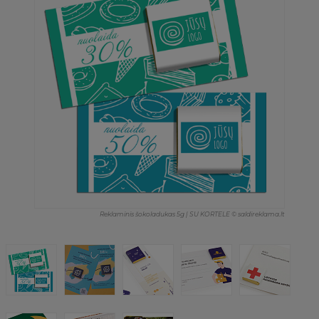
Reklaminis šokoladukas 5g | SU KORTELE © saldireklama.lt