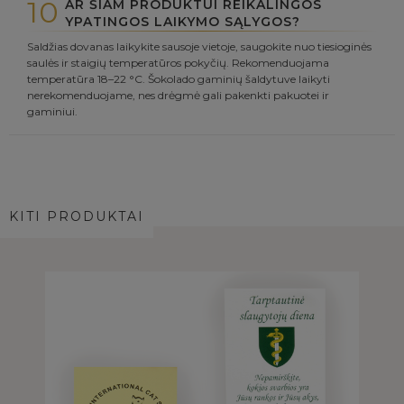
10
AR ŠIAM PRODUKTUI REIKALINGOS
YPATINGOS LAIKYMO SĄLYGOS?
Saldžias dovanas laikykite sausoje vietoje, saugokite nuo tiesioginės
saulės ir staigių temperatūros pokyčių. Rekomenduojama
temperatūra 18–22 °C. Šokolado gaminių šaldytuve laikyti
nerekomenduojame, nes drėgmė gali pakenkti pakuotei ir
gaminiui.
KITI PRODUKTAI