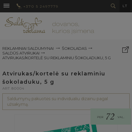
LT
+370 5 2497779
REKLAMINIAI SALDUMYNAI
ŠOKOLADAS
SALDŪS ATVIRUKAI
ATVIRUKAS/KORTELĖ SU REKLAMINIU ŠOKOLADUKU, 5 G
Atvirukas/kortelė su reklaminiu
šokoladuku, 5 g
ART. 80004
Saldumynų pakuotės su individualiu dizainu pagal
užsakymą.