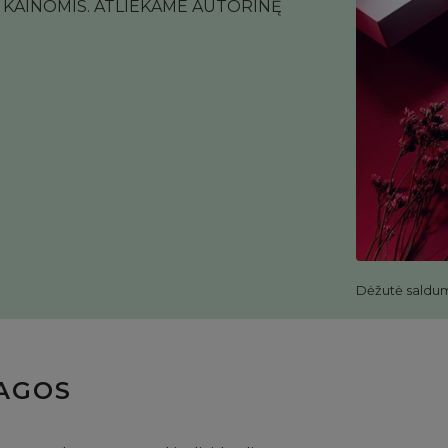
KAINOMIS. ATLIEKAME AUTORINĘ
Dėžutė saldu
IAGOS