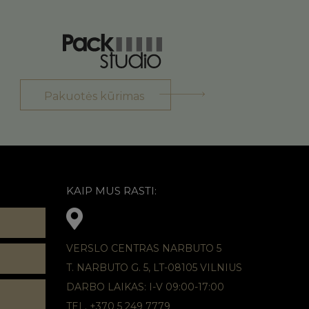
Pakuotės kūrimas
KAIP MUS RASTI:
VERSLO CENTRAS NARBUTO 5
T. NARBUTO G. 5, LT-08105 VILNIUS
DARBO LAIKAS: I-V 09:00-17:00
TEL. +370 5 249 7779