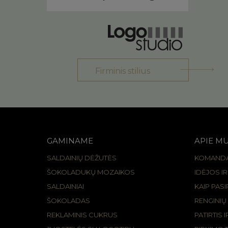
Firminis stilius
GAMINAME
APIE M
SALDAINIŲ DĖŽUTĖS
KOMAND
ŠOKOLADUKŲ MOZAIKOS
IDĖJOS I
SALDAINIAI
KAIP PAS
ŠOKOLADAS
RENGINIŲ
REKLAMINIS CUKRUS
PATIRTIS 