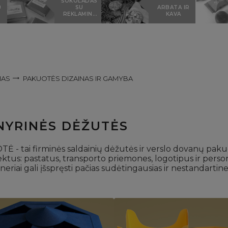
ŠOKOLADAS
Ų
SU
ARBATA IR
REKLAMINE
KAVA
ETIKETE
MAS
PAKUOTĖS DIZAINAS IR GAMYBA
NYRINĖS DĖŽUTĖS
 firminės saldainių dėžutės ir verslo dovanų pakuotė, 
bjektus: pastatus, transporto priemones, logotipus ir p
i gali įšspręsti pačias sudėtingausias ir nestandartine