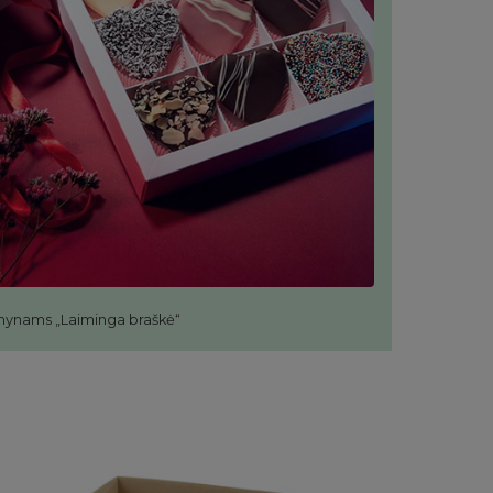
mynams „Laiminga braškė“