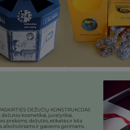
PASKIRTIES DĖŽUČIŲ KONSTRUKCIJAS
ėžutės kosmetikai, juvelyrikai,
ės prekėms; dėžutės, etiketės ir kita
ės alkoholiniams ir gaiviems gėrimams.