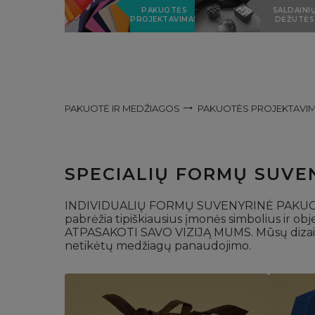
PAKUOTĖS
SALDAINI
PROJEKTAVIMAS
DĖŽUTĖS
PAKUOTĖ IR MEDŽIAGOS
PAKUOTĖS PROJEKTAVI
SPECIALIŲ FORMŲ SUVE
INDIVIDUALIŲ FORMŲ SUVENYRINĖ PAKUOTĖ - tai
pabrėžia tipiškiausius įmonės simbolius ir o
ATPASAKOTI SAVO VIZIJĄ MUMS. Mūsų dizaineria
netikėtų medžiagų panaudojimo.