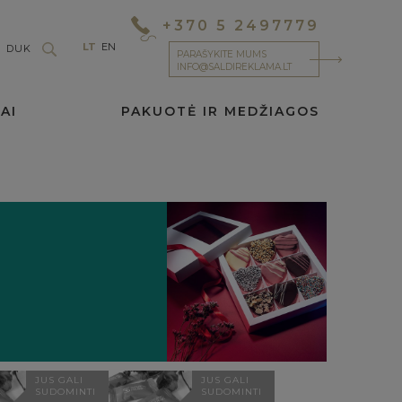
+370 5 2497779
LT
EN
DUK
PARAŠYKITE MUMS
INFO@SALDIREKLAMA.LT
AI
PAKUOTĖ IR MEDŽIAGOS
JUS GALI
JUS GALI
SUDOMINTI
SUDOMINTI