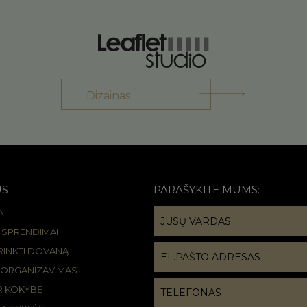
Dizainas
US
PARAŠYKITE MUMS:
A
R SPRENDIMAI
IRINKTI DOVANĄ
 ORGANIZAVIMAS
IR KOKYBĖ