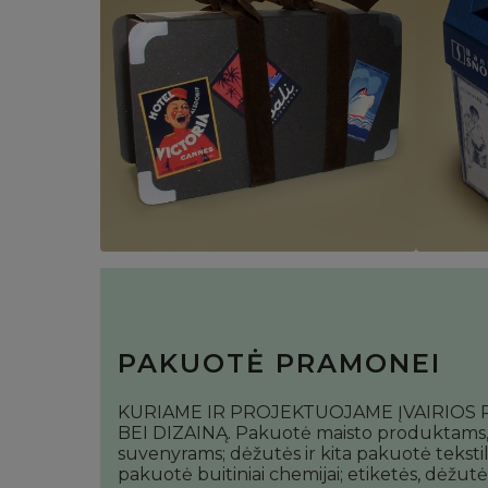
PAKUOTĖ PRAMONEI
KURIAME IR PROJEKTUOJAME ĮVAIRIOS 
BEI DIZAINĄ. Pakuotė maisto produktams, d
suvenyrams; dėžutės ir kita pakuotė tekstil
pakuotė buitiniai chemijai; etiketės, dėžut