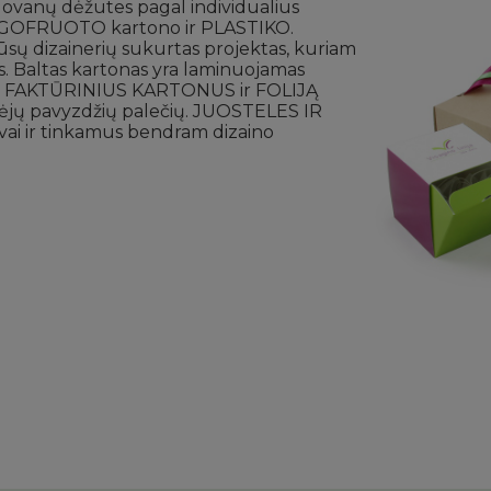
ovanų dėžutes pagal individualius
 GOFRUOTO kartono ir PLASTIKO.
ūsų dizainerių sukurtas projektas, kuriam
 Baltas kartonas yra laminuojamas
S FAKTŪRINIUS KARTONUS ir FOLIJĄ
ekėjų pavyzdžių palečių. JUOSTELES IR
ai ir tinkamus bendram dizaino