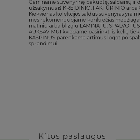
Gaminame suvenyrinę pakuotę, saldainių ir d
užsakymus iš KREIDINIO, FAKTŪRINIO arba
Kiekvienas kolekcijos saldus suvenyras yra m
mes rekomenduojame konkrečias medžiagas.
matiniu arba blizgiu LAMINATU. SPALVOTU
AUKSAVIMUI kviečiame pasirinkti iš kelių ti
KASPINUS parenkame artimus logotipo spalv
sprendimui.
Kitos paslaugos