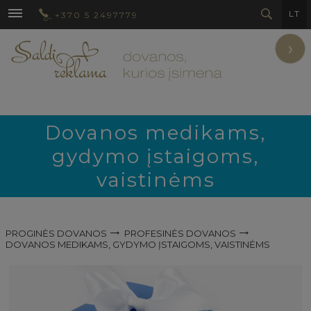
LT
+370 5 2497779
›
Dovanos medikams,
gydymo įstaigoms,
vaistinėms
PROGINĖS DOVANOS
PROFESINĖS DOVANOS
DOVANOS MEDIKAMS, GYDYMO ĮSTAIGOMS, VAISTINĖMS