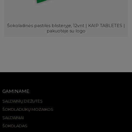
Šokoladinės pastilės blisteryje, 12vnt | KAIP TABLETĖS |
pakuotėje su logo
GAMINAME
SALDAINIŲ DĖŽUTĖS
ŠOKOLADUKŲ MOZAIKOS
SALDAINIAI
ŠOKOLADAS