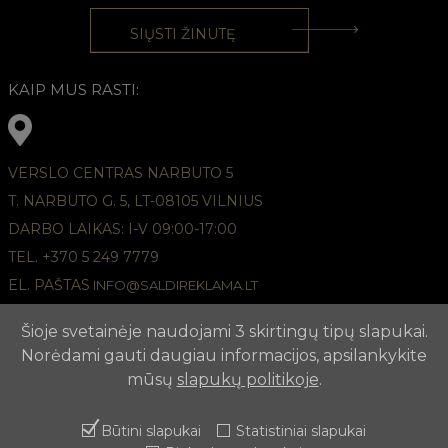
KAIP MUS RASTI:
VERSLO CENTRAS NARBUTO 5
T. NARBUTO G. 5, LT-08105 VILNIUS
DARBO LAIKAS: I-V 09:00-17:00
TEL. +370 5 249 7779
EL. PAŠTAS
INFO@SALDIREKLAMA.LT
Šioje svetainėje naudojami 3 skirtingų tipų slapukai.
Norėdami gauti daugiau informacijos, apsilankykite
mūsų
slapukų politikoje
.
Būtini slapukai
Statistiniai slapukai