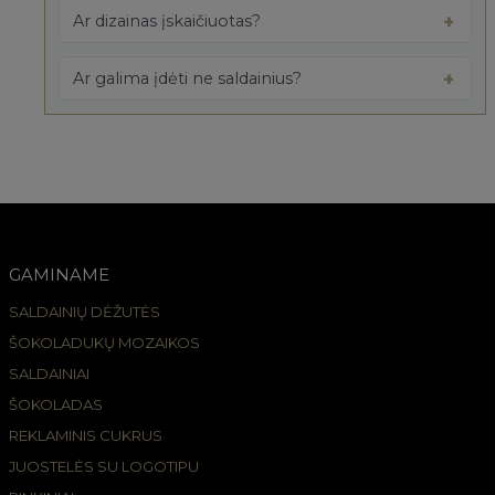
Ar dizainas įskaičiuotas?
Ar galima įdėti ne saldainius?
GAMINAME
SALDAINIŲ DĖŽUTĖS
ŠOKOLADUKŲ MOZAIKOS
SALDAINIAI
ŠOKOLADAS
REKLAMINIS CUKRUS
JUOSTELĖS SU LOGOTIPU