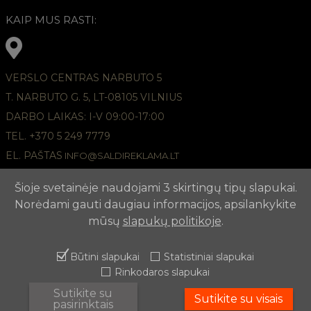
KAIP MUS RASTI:
VERSLO CENTRAS NARBUTO 5
T. NARBUTO G. 5, LT-08105 VILNIUS
DARBO LAIKAS: I-V 09:00-17:00
TEL. +370 5 249 7779
EL. PAŠTAS
INFO@SALDIREKLAMA.LT
Šioje svetainėje naudojami 3 skirtingų tipų slapukai.
Norėdami gauti daugiau informacijos, apsilankykite
mūsų
slapukų politikoje
.
Būtini slapukai
Statistiniai slapukai
Rinkodaros slapukai
2026 © REKLAMOS AGENTŪRA APUNTA,
Slapukų politika
Sutikite su
Sutikite su visais
pasirinktais