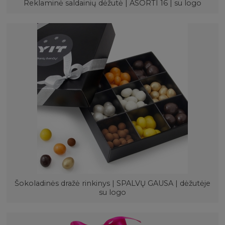
Reklaminė saldainių dėžutė | ASORTI 16 | su logo
Šokoladinės dražė rinkinys | SPALVŲ GAUSA | dėžutėje
su logo