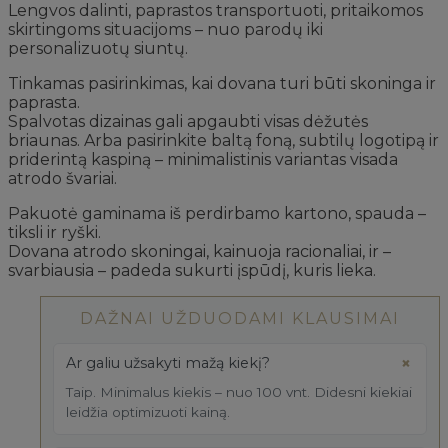
Lengvos dalinti, paprastos transportuoti, pritaikomos
skirtingoms situacijoms – nuo parodų iki
personalizuotų siuntų.
Tinkamas pasirinkimas, kai dovana turi būti skoninga ir
paprasta.
Spalvotas dizainas gali apgaubti visas dėžutės
briaunas. Arba pasirinkite baltą foną, subtilų logotipą ir
priderintą kaspiną – minimalistinis variantas visada
atrodo švariai.
Pakuotė gaminama iš perdirbamo kartono, spauda –
tiksli ir ryški.
Dovana atrodo skoningai, kainuoja racionaliai, ir –
svarbiausia – padeda sukurti įspūdį, kuris lieka.
DAŽNAI UŽDUODAMI KLAUSIMAI
Ar galiu užsakyti mažą kiekį?
Taip. Minimalus kiekis – nuo 100 vnt. Didesni kiekiai
leidžia optimizuoti kainą.