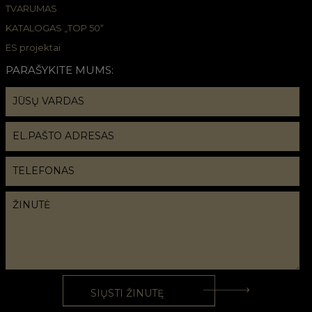
TVARUMAS
KATALOGAS „TOP 50“
ES projektai
PARAŠYKITE MUMS: