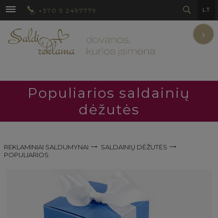
LT
+370 5 2497779
›
Populiarios saldainių
dėžutės
REKLAMINIAI SALDUMYNAI
SALDAINIŲ DĖŽUTĖS
POPULIARIOS