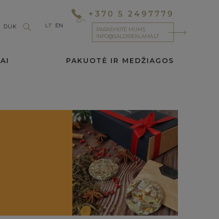
+370 5 2497779
LT
EN
DUK
PARAŠYKITE MUMS
INFO@SALDIREKLAMA.LT
AI
PAKUOTĖ IR MEDŽIAGOS