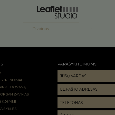
Dizainas
US
PARAŠYKITE MUMS:
A
R SPRENDIMAI
IRINKTI DOVANĄ
 ORGANIZAVIMAS
IR KOKYBĖ
TAISYKLĖS