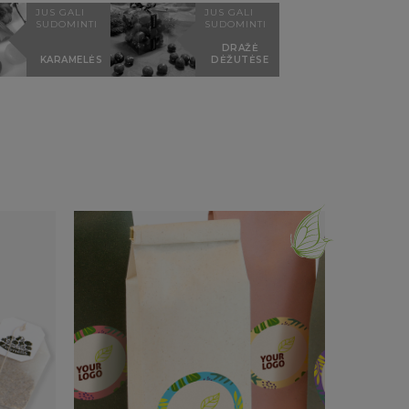
JUS GALI
JUS GALI
SUDOMINTI
SUDOMINTI
DRAŽĖ
KARAMELĖS
DĖŽUTĖSE