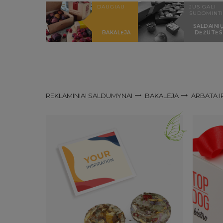
DAUGIAU
JUS GALI
SUDOMINTI
SALDAINI
BAKALĖJA
DĖŽUTĖS
REKLAMINIAI SALDUMYNAI
BAKALĖJA
ARBATA I