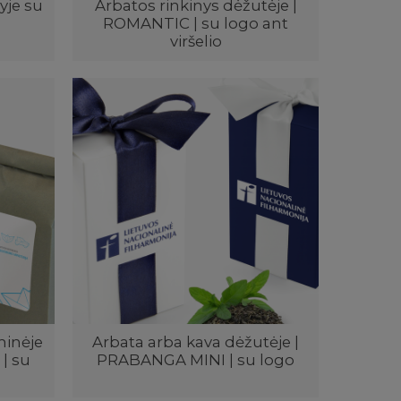
yje su
Arbatos rinkinys dėžutėje |
ROMANTIC | su logo ant
viršelio
minėje
Arbata arba kava dėžutėje |
| su
PRABANGA MINI | su logo