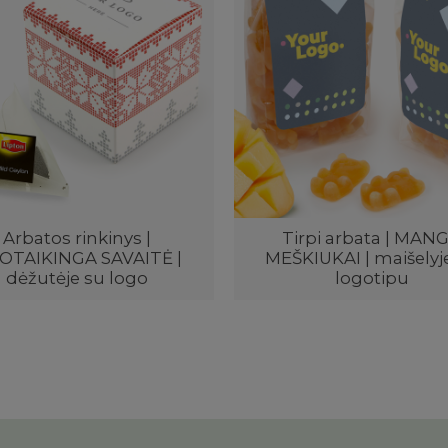
Arbatos rinkinys |
Tirpi arbata | MAN
OTAIKINGA SAVAITĖ |
MEŠKIUKAI | maišelyj
dėžutėje su logo
logotipu