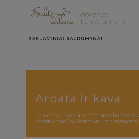
REKLAMINIAI SALDUMYNAI
Arbata ir kava
Dovanos su kava ir arbata, supakuotos dėžu
pasirinkimas. Juk karšto gėrimo aromatas –