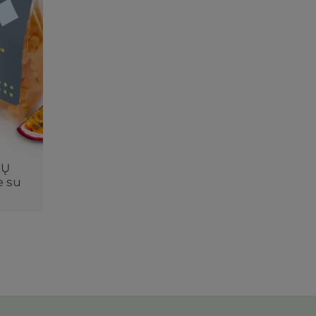
GŲ
e su