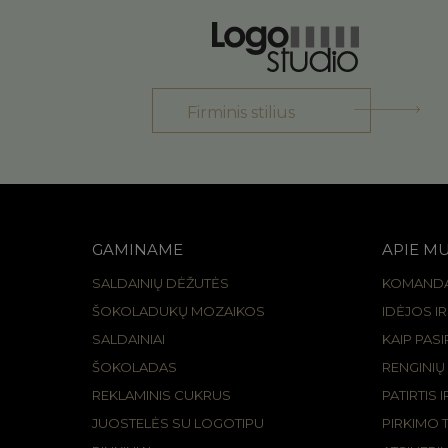
Firminis stilius
GAMINAME
APIE M
SALDAINIŲ DĖŽUTĖS
KOMAND
ŠOKOLADUKŲ MOZAIKOS
IDĖJOS I
SALDAINIAI
KAIP PAS
ŠOKOLADAS
RENGINIŲ
REKLAMINIS CUKRUS
PATIRTIS 
JUOSTELĖS SU LOGOTIPU
PIRKIMO 