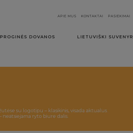
APIE MUS
KONTAKTAI
PASIEKIMAI
PROGINĖS DOVANOS
LIETUVIŠKI SUVENYR
tėse su logotipu – klasikinis, visada aktualus
 neatsiejama ryto biure dalis.