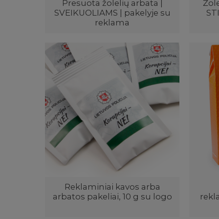
Presuota žolelių arbata |
Žol
SVEIKUOLIAMS | pakelyje su
ST
reklama
Reklaminiai kavos arba
arbatos pakeliai, 10 g su logo
rekl