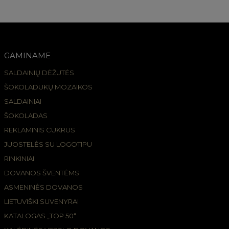
GAMINAME
SALDAINIŲ DĖŽUTĖS
ŠOKOLADUKŲ MOZAIKOS
SALDAINIAI
ŠOKOLADAS
REKLAMINIS CUKRUS
JUOSTELĖS SU LOGOTIPU
RINKINIAI
DOVANOS ŠVENTĖMS
ASMENINĖS DOVANOS
LIETUVIŠKI SUVENYRAI
KATALOGAS „TOP 50“