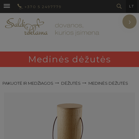
LT
+370 5 2497779
›
Medinės dėžutės
PAKUOTĖ IR MEDŽIAGOS
DĖŽUTĖS
MEDINĖS DĖŽUTĖS