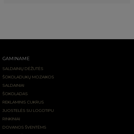
GAMINAME
SALDAINIŲ DĖŽUTĖS
ŠOKOLADUKŲ MOZAIKOS
SALDAINIAI
ŠOKOLADAS
REKLAMINIS CUKRUS
JUOSTELĖS SU LOGOTIPU
RINKINIAI
DOVANOS ŠVENTĖMS