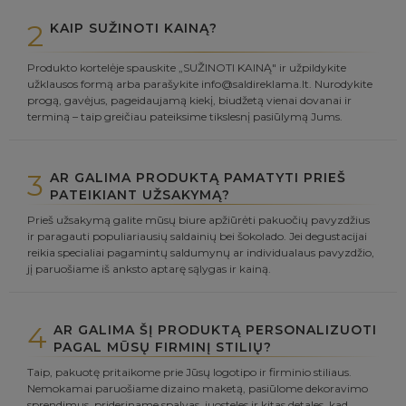
2
KAIP SUŽINOTI KAINĄ?
Produkto kortelėje spauskite „SUŽINOTI KAINĄ" ir užpildykite
užklausos formą arba parašykite info@saldireklama.lt. Nurodykite
progą, gavėjus, pageidaujamą kiekį, biudžetą vienai dovanai ir
terminą – taip greičiau pateiksime tikslesnį pasiūlymą Jums.
3
AR GALIMA PRODUKTĄ PAMATYTI PRIEŠ
PATEIKIANT UŽSAKYMĄ?
Prieš užsakymą galite mūsų biure apžiūrėti pakuočių pavyzdžius
ir paragauti populiariausių saldainių bei šokolado. Jei degustacijai
reikia specialiai pagamintų saldumynų ar individualaus pavyzdžio,
jį paruošiame iš anksto aptarę sąlygas ir kainą.
4
AR GALIMA ŠĮ PRODUKTĄ PERSONALIZUOTI
PAGAL MŪSŲ FIRMINĮ STILIŲ?
Taip, pakuotę pritaikome prie Jūsų logotipo ir firminio stiliaus.
Nemokamai paruošiame dizaino maketą, pasiūlome dekoravimo
sprendimus, prideriname spalvas, juosteles ir kitas detales, kad