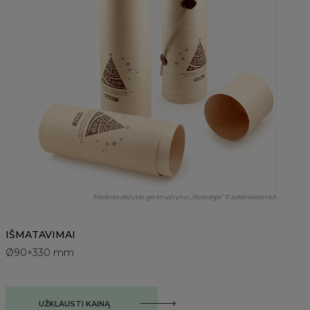
Medinės dėžutės gėrimui/vynui „Nostalgie“ © saldireklama.lt
IŠMATAVIMAI
Ø90×330 mm
UŽKLAUSTI KAINĄ