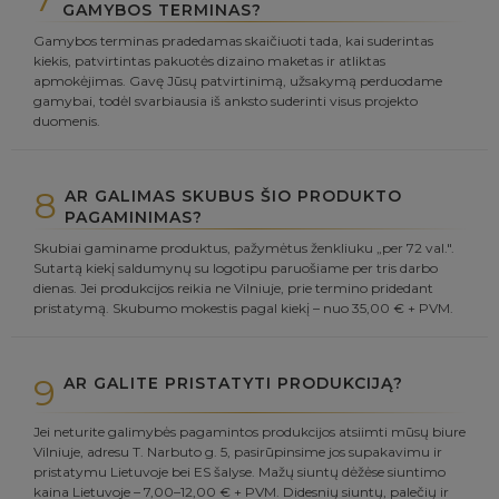
GAMYBOS TERMINAS?
Gamybos terminas pradedamas skaičiuoti tada, kai suderintas
kiekis, patvirtintas pakuotės dizaino maketas ir atliktas
apmokėjimas. Gavę Jūsų patvirtinimą, užsakymą perduodame
gamybai, todėl svarbiausia iš anksto suderinti visus projekto
duomenis.
8
AR GALIMAS SKUBUS ŠIO PRODUKTO
PAGAMINIMAS?
Skubiai gaminame produktus, pažymėtus ženkliuku „per 72 val.".
Sutartą kiekį saldumynų su logotipu paruošiame per tris darbo
dienas. Jei produkcijos reikia ne Vilniuje, prie termino pridedant
pristatymą. Skubumo mokestis pagal kiekį – nuo 35,00 € + PVM.
9
AR GALITE PRISTATYTI PRODUKCIJĄ?
Jei neturite galimybės pagamintos produkcijos atsiimti mūsų biure
Vilniuje, adresu T. Narbuto g. 5, pasirūpinsime jos supakavimu ir
pristatymu Lietuvoje bei ES šalyse. Mažų siuntų dėžėse siuntimo
kaina Lietuvoje – 7,00–12,00 € + PVM. Didesnių siuntų, palečių ir