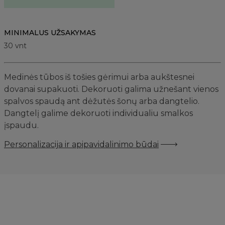
MINIMALUS UŽSAKYMAS
30
vnt
Medinės tūbos iš tošies gėrimui arba aukštesnei
dovanai supakuoti. Dekoruoti galima užnešant vienos
spalvos spaudą ant dėžutės šonų arba dangtelio.
Dangtelį galime dekoruoti individualiu smalkos
įspaudu.
Personalizacija ir apipavidalinimo būdai