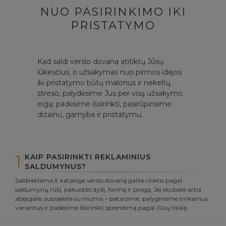
NUO PASIRINKIMO IKI
PRISTATYMO
Kad saldi verslo dovana atitiktų Jūsų
lūkesčius, o užsakymas nuo pirmos idėjos
iki pristatymo būtų malonus ir nekeltų
streso, palydėsime Jus per visą užsakymo
eigą: padėsime išsirinkti, pasirūpinsime
dizainu, gamyba ir pristatymu.
1
KAIP PASIRINKTI REKLAMINIUS
SALDUMYNUS?
Saldireklama.lt kataloge verslo dovaną galite rinktis pagal
saldumynų rūšį, pakuotės dydį, formą ir progą. Jei skubate arba
abejojate, susisiekite su mumis – patarsime, palyginsime tinkamus
variantus ir padėsime išsirinkti sprendimą pagal Jūsų tikslą.