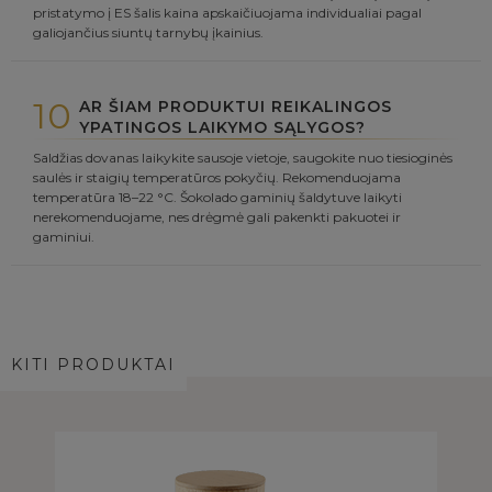
pristatymo į ES šalis kaina apskaičiuojama individualiai pagal
galiojančius siuntų tarnybų įkainius.
10
AR ŠIAM PRODUKTUI REIKALINGOS
YPATINGOS LAIKYMO SĄLYGOS?
Saldžias dovanas laikykite sausoje vietoje, saugokite nuo tiesioginės
saulės ir staigių temperatūros pokyčių. Rekomenduojama
temperatūra 18–22 °C. Šokolado gaminių šaldytuve laikyti
nerekomenduojame, nes drėgmė gali pakenkti pakuotei ir
gaminiui.
KITI PRODUKTAI