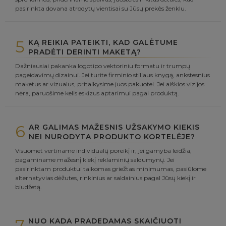
pasirinkta dovana atrodytų vientisai su Jūsų prekės ženklu.
5
KĄ REIKIA PATEIKTI, KAD GALĖTUME
PRADĖTI DERINTI MAKETĄ?
Dažniausiai pakanka logotipo vektoriniu formatu ir trumpų
pageidavimų dizainui. Jei turite firminio stiliaus knygą, ankstesnius
maketus ar vizualus, pritaikysime juos pakuotei. Jei aiškios vizijos
nėra, paruošime kelis eskizus aptarimui pagal produktą.
6
AR GALIMAS MAŽESNIS UŽSAKYMO KIEKIS
NEI NURODYTA PRODUKTO KORTELĖJE?
Visuomet vertiname individualų poreikį ir, jei gamyba leidžia,
pagaminame mažesnį kiekį reklaminių saldumynų. Jei
pasirinktam produktui taikomas griežtas minimumas, pasiūlome
alternatyvias dėžutes, rinkinius ar saldainius pagal Jūsų kiekį ir
biudžetą.
7
NUO KADA PRADEDAMAS SKAIČIUOTI