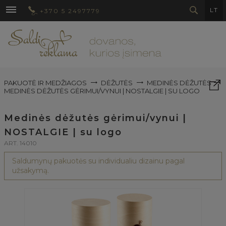
LT
+370 5 2497779
PAKUOTĖ IR MEDŽIAGOS
DĖŽUTĖS
MEDINĖS DĖŽUTĖS
MEDINĖS DĖŽUTĖS GĖRIMUI/VYNUI | NOSTALGIE | SU LOGO
Medinės dėžutės gėrimui/vynui |
NOSTALGIE | su logo
ART. 14010
Saldumynų pakuotės su individualiu dizainu pagal
užsakymą.