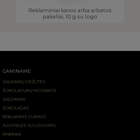
Reklaminiai kavos arba arbatos
pakeliai, 10 g su logo
GAMINAME
SALDAINIŲ DĖŽUTĖS
ŠOKOLADUKŲ MOZAIKOS
SALDAINIAI
ŠOKOLADAS
REKLAMINIS CUKRUS
JUOSTELĖS SU LOGOTIPU
RINKINIAI