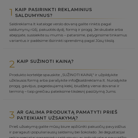
1
KAIP PASIRINKTI REKLAMINIUS
SALDUMYNUS?
Saldireklama.lt kataloge verslo dovaną galite rinktis pagal
saldumynų rūšį, pakuotės dydį, formą ir progą. Jei skubate arba
abejojate, susisiekite su mumis – patarsime, palyginsime tinkamus
variantus ir padėsime išsirinkti sprendimą pagal Jūsų tikslą.
2
KAIP SUŽINOTI KAINĄ?
Produkto kortelėje spauskite „SUŽINOTI KAINĄ" ir užpildykite
užklausos formą arba parašykite info@saldireklama.lt. Nurodykite
progą, gavėjus, pageidaujamą kiekį, biudžetą vienai dovanai ir
terminą – taip greičiau pateiksime tikslesnį pasiūlymą Jums.
3
AR GALIMA PRODUKTĄ PAMATYTI PRIEŠ
PATEIKIANT UŽSAKYMĄ?
Prieš užsakymą galite mūsų biure apžiūrėti pakuočių pavyzdžius
ir paragauti populiariausių saldainių bei šokolado. Jei degustacijai
reikia specialiai pagamintų saldumynų ar individualaus pavyzdžio,