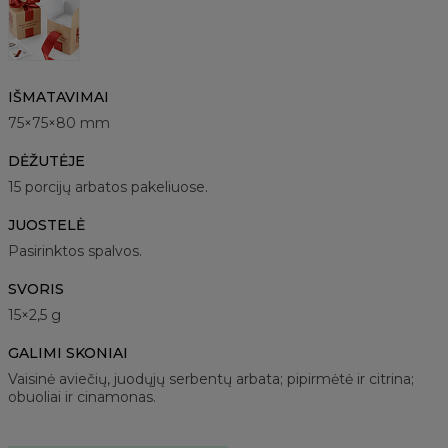
IŠMATAVIMAI
75×75×80 mm
DĖŽUTĖJE
15 porcijų arbatos pakeliuose.
JUOSTELĖ
Pasirinktos spalvos.
SVORIS
15×2,5 g
GALIMI SKONIAI
Vaisinė aviečių, juodųjų serbentų arbata; pipirmėtė ir citrina;
obuoliai ir cinamonas.