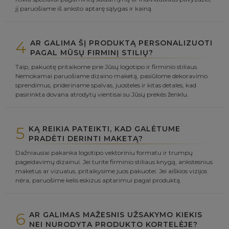
jį paruošiame iš anksto aptarę sąlygas ir kainą.
4
AR GALIMA ŠĮ PRODUKTĄ PERSONALIZUOTI
PAGAL MŪSŲ FIRMINĮ STILIŲ?
Taip, pakuotę pritaikome prie Jūsų logotipo ir firminio stiliaus.
Nemokamai paruošiame dizaino maketą, pasiūlome dekoravimo
sprendimus, prideriname spalvas, juosteles ir kitas detales, kad
pasirinkta dovana atrodytų vientisai su Jūsų prekės ženklu.
5
KĄ REIKIA PATEIKTI, KAD GALĖTUME
PRADĖTI DERINTI MAKETĄ?
Dažniausiai pakanka logotipo vektoriniu formatu ir trumpų
pageidavimų dizainui. Jei turite firminio stiliaus knygą, ankstesnius
maketus ar vizualus, pritaikysime juos pakuotei. Jei aiškios vizijos
nėra, paruošime kelis eskizus aptarimui pagal produktą.
6
AR GALIMAS MAŽESNIS UŽSAKYMO KIEKIS
NEI NURODYTA PRODUKTO KORTELĖJE?