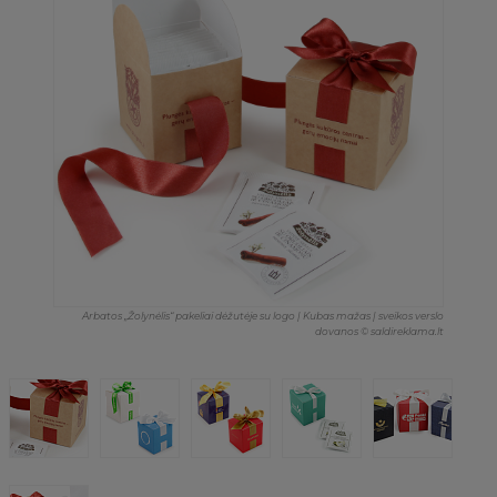
Arbatos „Žolynėlis“ pakeliai dėžutėje su logo | Kubas mažas | sveikos verslo
dovanos © saldireklama.lt