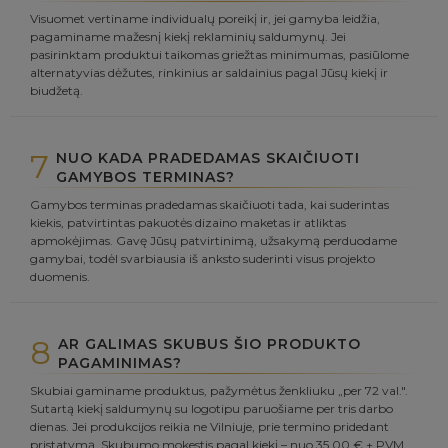
Visuomet vertiname individualų poreikį ir, jei gamyba leidžia,
pagaminame mažesnį kiekį reklaminių saldumynų. Jei
pasirinktam produktui taikomas griežtas minimumas, pasiūlome
alternatyvias dėžutes, rinkinius ar saldainius pagal Jūsų kiekį ir
biudžetą.
7
NUO KADA PRADEDAMAS SKAIČIUOTI
GAMYBOS TERMINAS?
Gamybos terminas pradedamas skaičiuoti tada, kai suderintas
kiekis, patvirtintas pakuotės dizaino maketas ir atliktas
apmokėjimas. Gavę Jūsų patvirtinimą, užsakymą perduodame
gamybai, todėl svarbiausia iš anksto suderinti visus projekto
duomenis.
8
AR GALIMAS SKUBUS ŠIO PRODUKTO
PAGAMINIMAS?
Skubiai gaminame produktus, pažymėtus ženkliuku „per 72 val.".
Sutartą kiekį saldumynų su logotipu paruošiame per tris darbo
dienas. Jei produkcijos reikia ne Vilniuje, prie termino pridedant
pristatymą. Skubumo mokestis pagal kiekį – nuo 35,00 € + PVM.