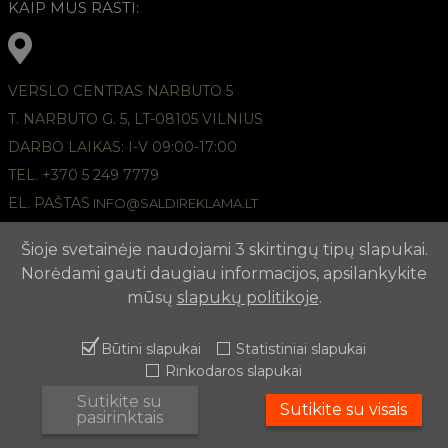
KAIP MUS RASTI:
VERSLO CENTRAS NARBUTO 5
T. NARBUTO G. 5, LT-08105 VILNIUS
DARBO LAIKAS: I-V 09:00-17:00
TEL. +370 5 249 7779
EL. PAŠTAS
INFO@SALDIREKLAMA.LT
Šioje svetainėje naudojami 3 skirtingų tipų slapukai.
Norėdami gauti daugiau informacijos, apsilankykite
mūsų
slapukų politikoje
.
Būtini slapukai
Statistiniai slapukai
Rinkodaros slapukai
2026 © REKLAMOS AGENTŪRA APUNTA,
Slapukų politika
Sutikite su
Sutikite su visais
pasirinktais