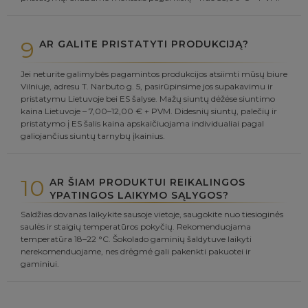
9
AR GALITE PRISTATYTI PRODUKCIJĄ?
Jei neturite galimybės pagamintos produkcijos atsiimti mūsų biure
Vilniuje, adresu T. Narbuto g. 5, pasirūpinsime jos supakavimu ir
pristatymu Lietuvoje bei ES šalyse. Mažų siuntų dėžėse siuntimo
kaina Lietuvoje – 7,00–12,00 € + PVM. Didesnių siuntų, palečių ir
pristatymo į ES šalis kaina apskaičiuojama individualiai pagal
galiojančius siuntų tarnybų įkainius.
10
AR ŠIAM PRODUKTUI REIKALINGOS
YPATINGOS LAIKYMO SĄLYGOS?
Saldžias dovanas laikykite sausoje vietoje, saugokite nuo tiesioginės
saulės ir staigių temperatūros pokyčių. Rekomenduojama
temperatūra 18–22 °C. Šokolado gaminių šaldytuve laikyti
nerekomenduojame, nes drėgmė gali pakenkti pakuotei ir
gaminiui.