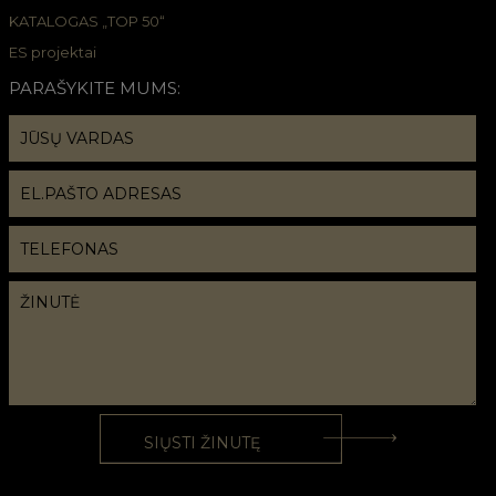
KATALOGAS „TOP 50“
ES projektai
PARAŠYKITE MUMS: