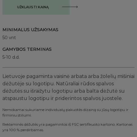
UŽKLAUSTI KAINĄ
MINIMALUS UŽSAKYMAS
50
vnt
GAMYBOS TERMINAS
5-10 d.d.
Lietuvoje pagaminta vaisinė arbata arba žolelių mišiniai
dėžutėje su logotipu. Natūraliai rūdos spalvos
dėžutės su išraižytu logotipu arba balta dėžutė su
atspaustu logotipu ir priderintos spalvos juostele.
Nemokamai sukuriame individualų pakuotės dizainą su jūsų logotipu ir
firminiu stiliumi.
Reklaminės dėžutės yra pagamintos iš FSC sertifikuoto kartono. Kartonas
yra 100 % perdirbamas.