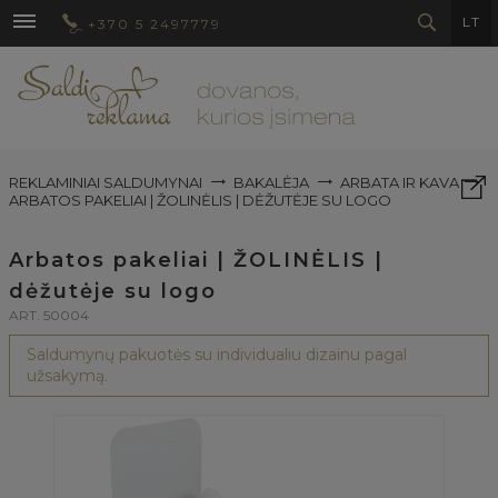
LT
+370 5 2497779
REKLAMINIAI SALDUMYNAI
BAKALĖJA
ARBATA IR KAVA
ARBATOS PAKELIAI | ŽOLINĖLIS | DĖŽUTĖJE SU LOGO
Arbatos pakeliai | ŽOLINĖLIS |
dėžutėje su logo
ART. 50004
Saldumynų pakuotės su individualiu dizainu pagal
užsakymą.