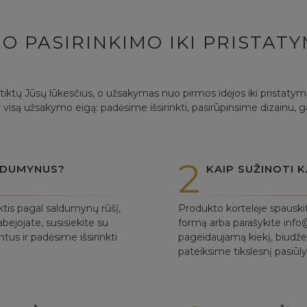
O PASIRINKIMO IKI PRISTAT
itiktų Jūsų lūkesčius, o užsakymas nuo pirmos idėjos iki pristaty
 visą užsakymo eigą: padėsime išsirinkti, pasirūpinsime dizainu, 
2
ALDUMYNUS?
KAIP SUŽINOTI K
ktis pagal saldumynų rūšį,
Produkto kortelėje spauski
bejojate, susisiekite su
formą arba parašykite info@
us ir padėsime išsirinkti
pageidaujamą kiekį, biudžet
pateiksime tikslesnį pasiū