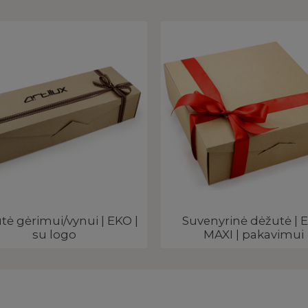
tė gėrimui/vynui | EKO |
Suvenyrinė dėžutė | 
su logo
MAXI | pakavimui