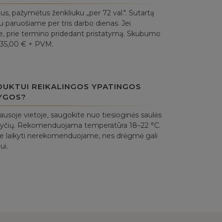
, pažymėtus ženkliuku „per 72 val.". Sutartą
 paruošiame per tris darbo dienas. Jei
uje, prie termino pridedant pristatymą. Skubumo
 35,00 € + PVM.
DUKTUI REIKALINGOS YPATINGOS
YGOS?
sausoje vietoje, saugokite nuo tiesioginės saulės
okyčių. Rekomenduojama temperatūra 18–22 °C.
e laikyti nerekomenduojame, nes drėgmė gali
ui.