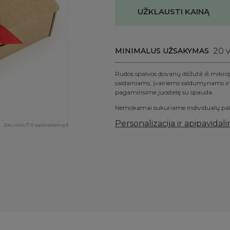
UŽKLAUSTI KAINĄ
MINIMALUS UŽSAKYMAS
20
v
Rudos spalvos dovanų dėžutė iš mikrog
saldainiams, įvairiems saldumynams i
pagaminsime juostelę su spauda.
Nemokamai sukuriame individualų pakuot
Personalizacija ir apipavidal
Eko mini /T © saldireklama.lt