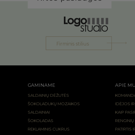
Firminis stilius
GAMINAME
APIE M
SALDAINIŲ DĖŽUTĖS
KOMAND
ŠOKOLADUKŲ MOZAIKOS
IDĖJOS I
SALDAINIAI
KAIP PAS
ŠOKOLADAS
RENGINIŲ
REKLAMINIS CUKRUS
PATIRTIS 