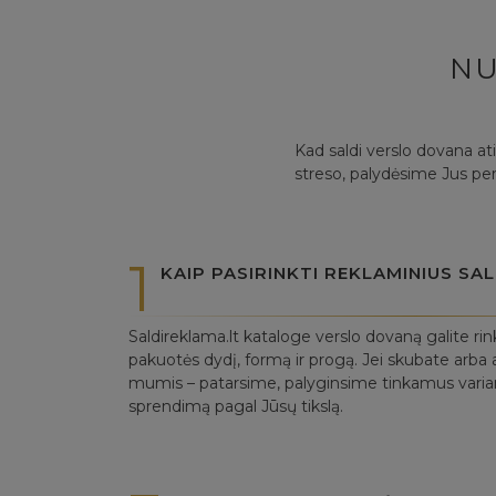
NU
Kad saldi verslo dovana at
streso, palydėsime Jus per
1
KAIP PASIRINKTI REKLAMINIUS S
Saldireklama.lt kataloge verslo dovaną galite rin
pakuotės dydį, formą ir progą. Jei skubate arba a
mumis – patarsime, palyginsime tinkamus variant
sprendimą pagal Jūsų tikslą.