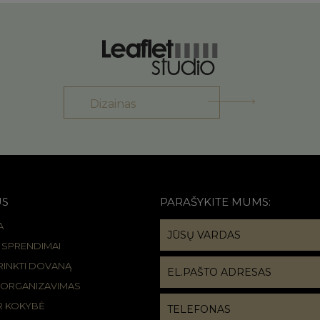
Dizainas
US
PARAŠYKITE MUMS:
A
R SPRENDIMAI
IRINKTI DOVANĄ
 ORGANIZAVIMAS
IR KOKYBĖ