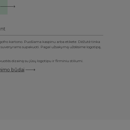
nt
ofro kartono. Puošiama kaspinu arba etikete. Dėžutė tinka
r suvenyrams supakuoti. Pagal užsakymą uždėsime logotipą,
ės dizainą su jūsų logotipu ir firminiu stiliumi.
inimo būdai