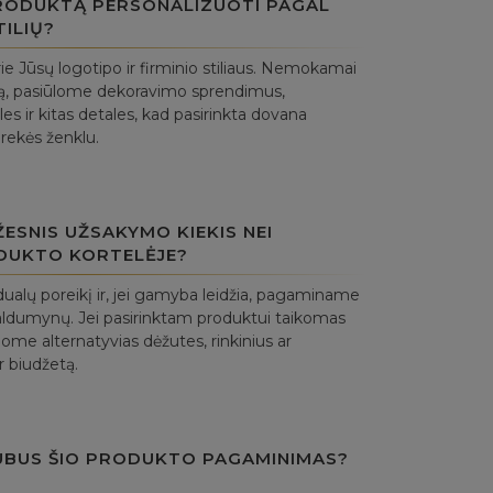
PRODUKTĄ PERSONALIZUOTI PAGAL
TILIŲ?
ie Jūsų logotipo ir firminio stiliaus. Nemokamai
ą, pasiūlome dekoravimo sprendimus,
es ir kitas detales, kad pasirinkta dovana
prekės ženklu.
ESNIS UŽSAKYMO KIEKIS NEI
DUKTO KORTELĖJE?
ualų poreikį ir, jei gamyba leidžia, pagaminame
aldumynų. Jei pasirinktam produktui taikomas
ome alternatyvias dėžutes, rinkinius ar
r biudžetą.
UBUS ŠIO PRODUKTO PAGAMINIMAS?