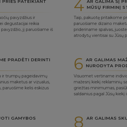
4
PRIEŠ PATEIKIANT
AR GALIMA ŠĮ 
MŪSŲ FIRMINĮ S
očių pavyzdžius ir
Taip, pakuotę pritaikome pr
ei degustacijai reikia
paruošiame dizaino maket
 pavyzdžio, jį paruošiame iš
prideriname spalvas, juostel
atrodytų vientisai su Jūsų 
6
UME PRADĖTI DERINTI
AR GALIMAS MAŽ
NURODYTA PRO
tu ir trumpų pageidavimų
Visuomet vertiname individ
tesnius maketus ar vizualus,
mažesnį kiekį reklaminių s
ra, paruošime kelis eskizus
griežtas minimumas, pasiūl
saldainius pagal Jūsų kiekį i
8
UOTI GAMYBOS
AR GALIMAS SK