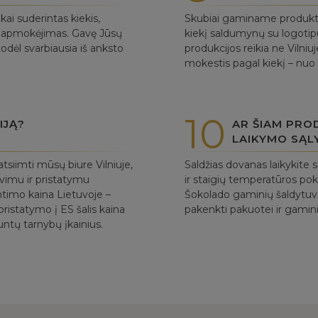
i suderintas kiekis,
Skubiai gaminame produktus
as apmokėjimas. Gavę Jūsų
kiekį saldumynų su logotipu
dėl svarbiausia iš anksto
produkcijos reikia ne Vilni
mokestis pagal kiekį – nuo
10
IJĄ?
AR ŠIAM PRO
LAIKYMO SĄL
tsiimti mūsų biure Vilniuje,
Saldžias dovanas laikykite 
avimu ir pristatymu
ir staigių temperatūros p
ntimo kaina Lietuvoje –
Šokolado gaminių šaldytuv
ristatymo į ES šalis kaina
pakenkti pakuotei ir gamini
untų tarnybų įkainius.