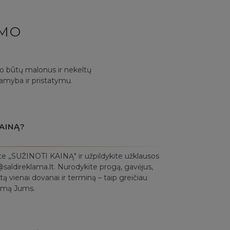
YMO
mo būtų malonus ir nekeltų
gamyba ir pristatymu.
AINĄ?
te „SUŽINOTI KAINĄ" ir užpildykite užklausos
saldireklama.lt. Nurodykite progą, gavėjus,
ą vienai dovanai ir terminą – taip greičiau
lymą Jums.