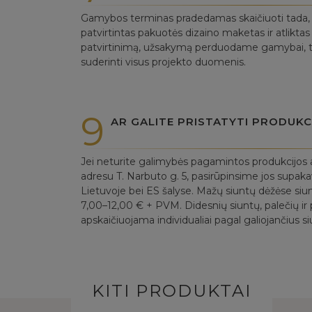
Gamybos terminas pradedamas skaičiuoti tada, ka
patvirtintas pakuotės dizaino maketas ir atlikt
patvirtinimą, užsakymą perduodame gamybai, to
suderinti visus projekto duomenis.
9
AR GALITE PRISTATYTI PRODUKC
Jei neturite galimybės pagamintos produkcijos a
adresu T. Narbuto g. 5, pasirūpinsime jos supak
Lietuvoje bei ES šalyse. Mažų siuntų dėžėse siu
7,00–12,00 € + PVM. Didesnių siuntų, palečių ir p
apskaičiuojama individualiai pagal galiojančius si
KITI PRODUKTAI