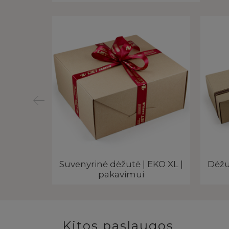
 PARI |
Suvenyrinė dėžutė | EKO XL |
Dėžu
pakavimui
Kitos paslaugos