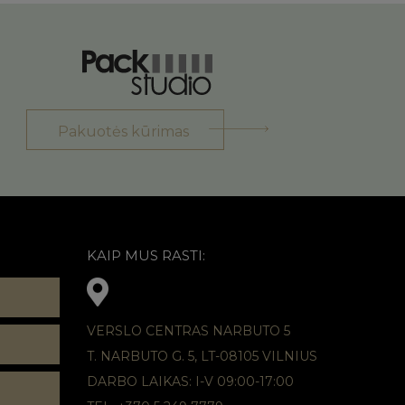
Pakuotės kūrimas
KAIP MUS RASTI:
VERSLO CENTRAS NARBUTO 5
T. NARBUTO G. 5, LT-08105 VILNIUS
DARBO LAIKAS: I-V 09:00-17:00