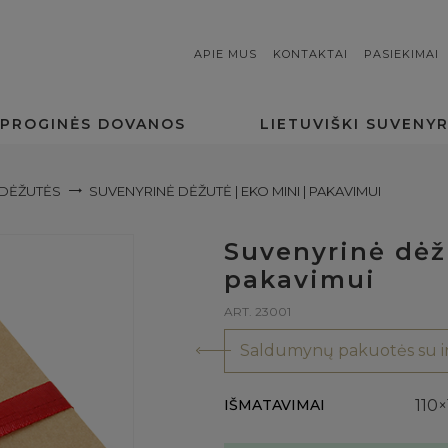
APIE MUS
KONTAKTAI
PASIEKIMAI
PROGINĖS DOVANOS
LIETUVIŠKI SUVENYR
DĖŽUTĖS
SUVENYRINĖ DĖŽUTĖ | EKO MINI | PAKAVIMUI
Suvenyrinė dėžu
pakavimui
ART. 23001
Saldumynų pakuotės su in
IŠMATAVIMAI
110