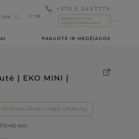
+370 5 2497779
LT
EN
DUK
PARAŠYKITE MUMS
INFO@SALDIREKLAMA.LT
AI
PAKUOTĖ IR MEDŽIAGOS
tė | EKO MINI |
dividualiu dizainu pagal užsakymą.
×110×40 mm