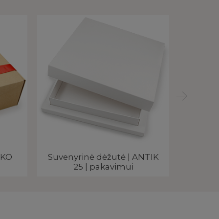
EKO
Suvenyrinė dėžutė | ANTIK
Suven
25 | pakavimui
MI