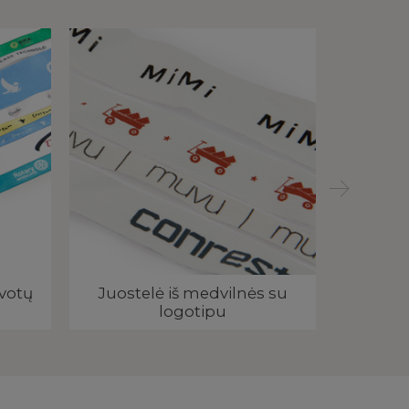
lvotų
Juostelė iš medvilnės su
Medži
logotipu
re
(apy