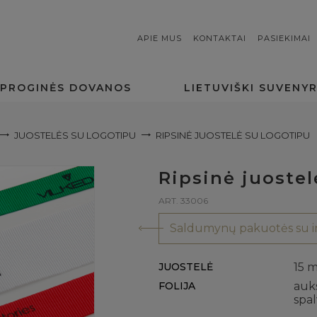
APIE MUS
KONTAKTAI
PASIEKIMAI
PROGINĖS DOVANOS
LIETUVIŠKI SUVENYR
JUOSTELĖS SU LOGOTIPU
RIPSINĖ JUOSTELĖ SU LOGOTIPU
Ripsinė juostel
ART. 33006
Saldumynų pakuotės su in
JUOSTELĖ
15 
FOLIJA
auks
spa