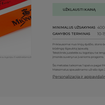
UŽKLAUSTI KAINĄ
MINIMALUS UŽSAKYMAS
400
GAMYBOS TERMINAS
10-1
Priklausomai nuo linijų dydžio, storio b
būdingą išgaubtą įspaudą.
Tekstilinės juostelės su logotipu tai len
įmonės suvenyrus įvairioms progoms.
lė su logotipu © saldireklama.lt
Šis metodas taikomas 1 spalva pagal 
Maksimalus spausdinamo užrašo ilgi
Personalizacija ir apipavidal