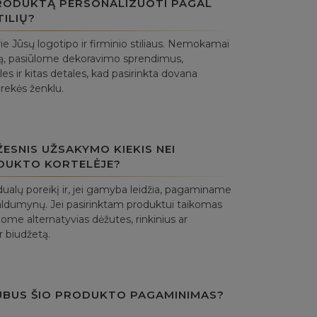
PRODUKTĄ PERSONALIZUOTI PAGAL
TILIŲ?
ie Jūsų logotipo ir firminio stiliaus. Nemokamai
ą, pasiūlome dekoravimo sprendimus,
es ir kitas detales, kad pasirinkta dovana
prekės ženklu.
ESNIS UŽSAKYMO KIEKIS NEI
DUKTO KORTELĖJE?
ualų poreikį ir, jei gamyba leidžia, pagaminame
aldumynų. Jei pasirinktam produktui taikomas
ome alternatyvias dėžutes, rinkinius ar
r biudžetą.
UBUS ŠIO PRODUKTO PAGAMINIMAS?