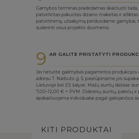
Gamybos terminas pradedamas skaičiuoti tada, ka
patvirtintas pakuotės dizaino maketas ir atlikt
patvirtinimą, užsakymą perduodame gamybai, to
suderinti visus projekto duomenis.
9
AR GALITE PRISTATYTI PRODUKC
Jei neturite galimybės pagamintos produkcijos a
adresu T. Narbuto g. 5, pasirūpinsime jos supak
Lietuvoje bei ES šalyse. Mažų siuntų dėžėse siu
7,00–12,00 € + PVM. Didesnių siuntų, palečių ir p
apskaičiuojama individualiai pagal galiojančius si
KITI PRODUKTAI