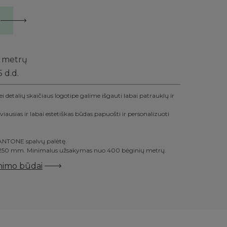
metrų
5 d.d.
ei detalių skaičiaus logotipe galime išgauti labai patrauklų ir
gviausias ir labai estetiškas būdas papuošti ir personalizuoti
PANTONE spalvų palėtę.
s 250 mm. Minimalus užsakymas nuo 400 bėginių metrų.
inimo būdai