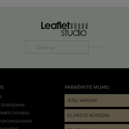
Dizainas
US
PARAŠYKITE MUMS:
A
R SPRENDIMAI
IRINKTI DOVANĄ
 ORGANIZAVIMAS