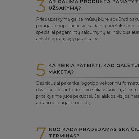
3
AR GALIMA PRODUKTĄ PAMATYTI 
UŽSAKYMĄ?
Prieš užsakymą galite mūsų biure apžiūrėti paku
paragauti populiariausių saldainių bei šokolado. J
specialiai pagamintų saldumynų ar individualaus
anksto aptarę sąlygas ir kainą.
5
KĄ REIKIA PATEIKTI, KAD GALĖT
MAKETĄ?
Dažniausiai pakanka logotipo vektoriniu forma
dizainui. Jei turite firminio stiliaus knygą, anks
pritaikysime juos pakuotei. Jei aiškios vizijos nė
aptarimui pagal produktą.
7
NUO KADA PRADEDAMAS SKAIČI
TERMINAS?