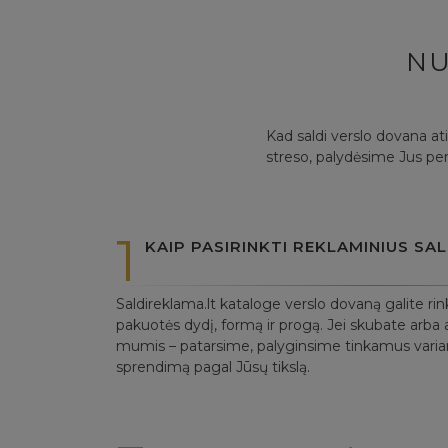
NU
Kad saldi verslo dovana at
streso, palydėsime Jus per
1
KAIP PASIRINKTI REKLAMINIUS S
Saldireklama.lt kataloge verslo dovaną galite rin
pakuotės dydį, formą ir progą. Jei skubate arba a
mumis – patarsime, palyginsime tinkamus variant
sprendimą pagal Jūsų tikslą.