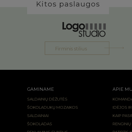
Kitos paslaugos
Firminis stilius
GAMINAME
APIE M
SALDAINIŲ DĖŽUTĖS
KOMAND
ŠOKOLADUKŲ MOZAIKOS
IDĖJOS I
SALDAINIAI
KAIP PAS
ŠOKOLADAS
RENGINIŲ