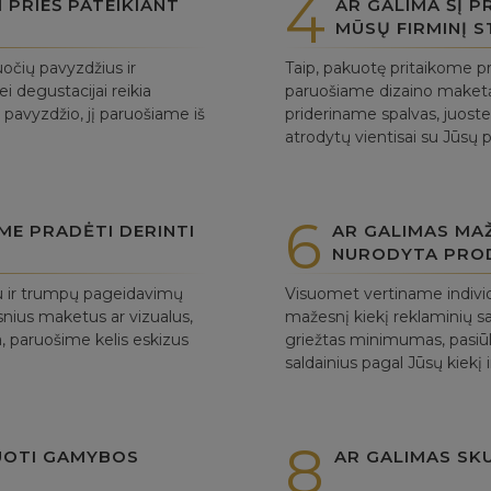
4
PRIEŠ PATEIKIANT
AR GALIMA ŠĮ 
MŪSŲ FIRMINĮ S
očių pavyzdžius ir
Taip, pakuotę pritaikome pr
ei degustacijai reikia
paruošiame dizaino maket
 pavyzdžio, jį paruošiame iš
prideriname spalvas, juostel
atrodytų vientisai su Jūsų 
6
UME PRADĖTI DERINTI
AR GALIMAS MAŽ
NURODYTA PRO
tu ir trumpų pageidavimų
Visuomet vertiname individ
tesnius maketus ar vizualus,
mažesnį kiekį reklaminių s
ra, paruošime kelis eskizus
griežtas minimumas, pasiūl
saldainius pagal Jūsų kiekį i
8
UOTI GAMYBOS
AR GALIMAS SK