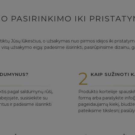
O PASIRINKIMO IKI PRISTAT
itiktų Jūsų lūkesčius, o užsakymas nuo pirmos idėjos iki pristaty
 visą užsakymo eigą: padėsime išsirinkti, pasirūpinsime dizainu, 
2
ALDUMYNUS?
KAIP SUŽINOTI K
ktis pagal saldumynų rūšį,
Produkto kortelėje spauski
bejojate, susisiekite su
formą arba parašykite info@
us ir padėsime išsirinkti
pageidaujamą kiekį, biudžet
pateiksime tikslesnį pasiū