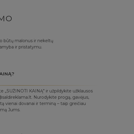
YMO
mo būtų malonus ir nekeltų
gamyba ir pristatymu.
AINĄ?
te „SUŽINOTI KAINĄ" ir užpildykite užklausos
saldireklama.lt. Nurodykite progą, gavėjus,
ą vienai dovanai ir terminą – taip greičiau
lymą Jums.