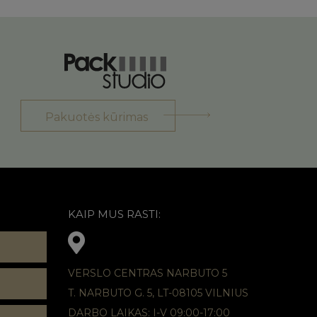
Pakuotės kūrimas
KAIP MUS RASTI:
VERSLO CENTRAS NARBUTO 5
T. NARBUTO G. 5, LT-08105 VILNIUS
DARBO LAIKAS: I-V 09:00-17:00