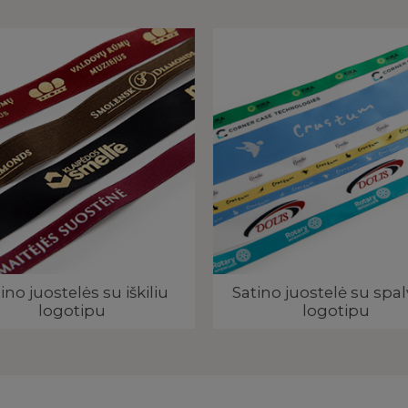
ino juostelės su iškiliu
Satino juostelė su spa
logotipu
logotipu