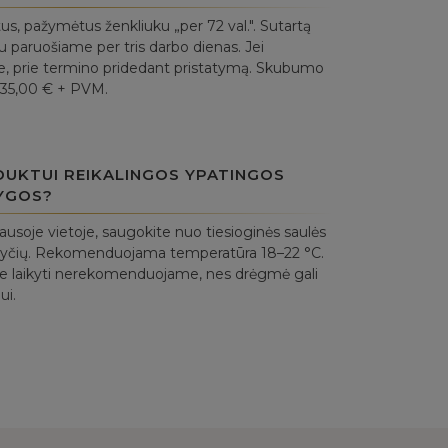
, pažymėtus ženkliuku „per 72 val.". Sutartą
 paruošiame per tris darbo dienas. Jei
uje, prie termino pridedant pristatymą. Skubumo
 35,00 € + PVM.
DUKTUI REIKALINGOS YPATINGOS
YGOS?
sausoje vietoje, saugokite nuo tiesioginės saulės
okyčių. Rekomenduojama temperatūra 18–22 °C.
e laikyti nerekomenduojame, nes drėgmė gali
ui.