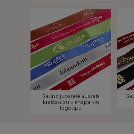
 juosta
Satino juostelė austais
Sat
kraštais su vienspalviu
logotipu