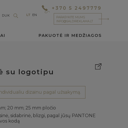
+370 5 2497779
LT
EN
DUK
PARAŠYKITE MUMS
INFO@SALDIREKLAMA.LT
AI
PAKUOTĖ IR MEDŽIAGOS
ė su logotipu
dividualiu dizainu pagal užsakymą.
mm; 20 mm; 25 mm pločio
inė, sidabrinė, blizgi, pagal jūsų PANTONE
lvos kodą