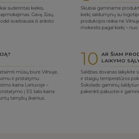
i suderintas kiekis,
Skubiai gaminame produktus
as apmokėjimas. Gavę Jūsų
kiekį saldumynų su logotipu
dėl svarbiausia iš anksto
produkcijos reikia ne Vilni
mokestis pagal kiekį – nuo
10
IJĄ?
AR ŠIAM PRO
LAIKYMO SĄL
tsiimti mūsų biure Vilniuje,
Saldžias dovanas laikykite 
avimu ir pristatymu
ir staigių temperatūros p
ntimo kaina Lietuvoje –
Šokolado gaminių šaldytuv
ristatymo į ES šalis kaina
pakenkti pakuotei ir gamini
untų tarnybų įkainius.