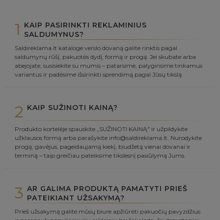
1
KAIP PASIRINKTI REKLAMINIUS
SALDUMYNUS?
Saldireklama.lt kataloge verslo dovaną galite rinktis pagal
saldumynų rūšį, pakuotės dydį, formą ir progą. Jei skubate arba
abejojate, susisiekite su mumis – patarsime, palyginsime tinkamus
variantus ir padėsime išsirinkti sprendimą pagal Jūsų tikslą.
2
KAIP SUŽINOTI KAINĄ?
Produkto kortelėje spauskite „SUŽINOTI KAINĄ" ir užpildykite
užklausos formą arba parašykite info@saldireklama.lt. Nurodykite
progą, gavėjus, pageidaujamą kiekį, biudžetą vienai dovanai ir
terminą – taip greičiau pateiksime tikslesnį pasiūlymą Jums.
3
AR GALIMA PRODUKTĄ PAMATYTI PRIEŠ
PATEIKIANT UŽSAKYMĄ?
Prieš užsakymą galite mūsų biure apžiūrėti pakuočių pavyzdžius