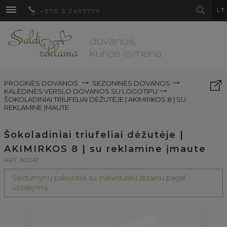
LT
+370 5 2497779
PROGINĖS DOVANOS
SEZONINĖS DOVANOS
KALĖDINĖS VERSLO DOVANOS SU LOGOTIPU
ŠOKOLADINIAI TRIUFELIAI DĖŽUTĖJE | AKIMIRKOS 8 | SU
REKLAMINE ĮMAUTE
Šokoladiniai triufeliai dėžutėje |
AKIMIRKOS 8 | su reklamine įmaute
ART. 50047
Saldumynų pakuotės su individualiu dizainu pagal
užsakymą.