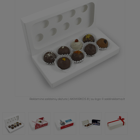
Reklaminė saldainių dėžutė | AKIMIRKOS 8 | su logo © saldireklama.lt