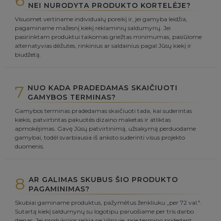
6
NEI NURODYTA PRODUKTO KORTELĖJE?
Visuomet vertiname individualų poreikį ir, jei gamyba leidžia,
pagaminame mažesnį kiekį reklaminių saldumynų. Jei
pasirinktam produktui taikomas griežtas minimumas, pasiūlome
alternatyvias dėžutes, rinkinius ar saldainius pagal Jūsų kiekį ir
biudžetą.
7
NUO KADA PRADEDAMAS SKAIČIUOTI
GAMYBOS TERMINAS?
Gamybos terminas pradedamas skaičiuoti tada, kai suderintas
kiekis, patvirtintas pakuotės dizaino maketas ir atliktas
apmokėjimas. Gavę Jūsų patvirtinimą, užsakymą perduodame
gamybai, todėl svarbiausia iš anksto suderinti visus projekto
duomenis.
8
AR GALIMAS SKUBUS ŠIO PRODUKTO
PAGAMINIMAS?
Skubiai gaminame produktus, pažymėtus ženkliuku „per 72 val.".
Sutartą kiekį saldumynų su logotipu paruošiame per tris darbo
dienas. Jei produkcijos reikia ne Vilniuje, prie termino pridedant