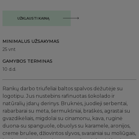
UŽKLAUSTI KAINĄ
MINIMALUS UŽSAKYMAS
25
vnt
GAMYBOS TERMINAS
10 d.d.
Rankų darbo triufeliai baltos spalvos dėžutėje su
logotipu. Jus nustebins rafinuotas šokolado ir
natūralių įdarų derinys. Bruknės, juodieji serbentai,
rabarbarai su mėta, šermukšniai, braškės, agrastai su
gvazdikėliais, migdolai su cinamonu, kava, ruginė
duona-su spanguole, obuolys su karamele, aronijos,
creme brulee, džiovintos slyvos, svarainiai su moliūgais,