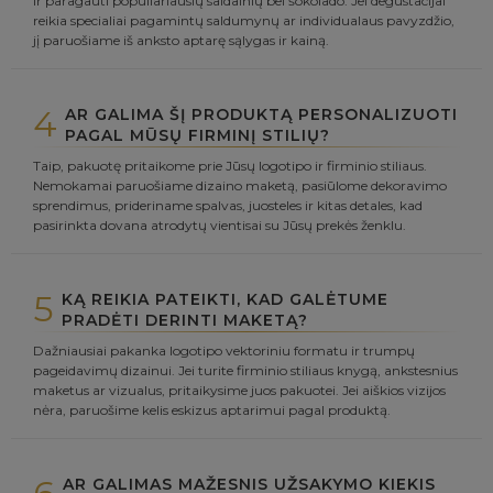
ir paragauti populiariausių saldainių bei šokolado. Jei degustacijai
reikia specialiai pagamintų saldumynų ar individualaus pavyzdžio,
jį paruošiame iš anksto aptarę sąlygas ir kainą.
4
AR GALIMA ŠĮ PRODUKTĄ PERSONALIZUOTI
PAGAL MŪSŲ FIRMINĮ STILIŲ?
Taip, pakuotę pritaikome prie Jūsų logotipo ir firminio stiliaus.
Nemokamai paruošiame dizaino maketą, pasiūlome dekoravimo
sprendimus, prideriname spalvas, juosteles ir kitas detales, kad
pasirinkta dovana atrodytų vientisai su Jūsų prekės ženklu.
5
KĄ REIKIA PATEIKTI, KAD GALĖTUME
PRADĖTI DERINTI MAKETĄ?
Dažniausiai pakanka logotipo vektoriniu formatu ir trumpų
pageidavimų dizainui. Jei turite firminio stiliaus knygą, ankstesnius
maketus ar vizualus, pritaikysime juos pakuotei. Jei aiškios vizijos
nėra, paruošime kelis eskizus aptarimui pagal produktą.
AR GALIMAS MAŽESNIS UŽSAKYMO KIEKIS