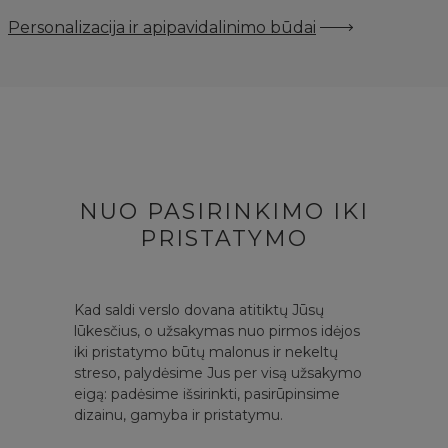
Personalizacija ir apipavidalinimo būdai
NUO PASIRINKIMO IKI
PRISTATYMO
Kad saldi verslo dovana atitiktų Jūsų
lūkesčius, o užsakymas nuo pirmos idėjos
iki pristatymo būtų malonus ir nekeltų
streso, palydėsime Jus per visą užsakymo
eigą: padėsime išsirinkti, pasirūpinsime
dizainu, gamyba ir pristatymu.