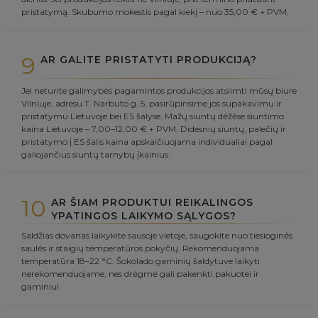
pristatymą. Skubumo mokestis pagal kiekį – nuo 35,00 € + PVM.
9
AR GALITE PRISTATYTI PRODUKCIJĄ?
Jei neturite galimybės pagamintos produkcijos atsiimti mūsų biure
Vilniuje, adresu T. Narbuto g. 5, pasirūpinsime jos supakavimu ir
pristatymu Lietuvoje bei ES šalyse. Mažų siuntų dėžėse siuntimo
kaina Lietuvoje – 7,00–12,00 € + PVM. Didesnių siuntų, palečių ir
pristatymo į ES šalis kaina apskaičiuojama individualiai pagal
galiojančius siuntų tarnybų įkainius.
10
AR ŠIAM PRODUKTUI REIKALINGOS
YPATINGOS LAIKYMO SĄLYGOS?
Saldžias dovanas laikykite sausoje vietoje, saugokite nuo tiesioginės
saulės ir staigių temperatūros pokyčių. Rekomenduojama
temperatūra 18–22 °C. Šokolado gaminių šaldytuve laikyti
nerekomenduojame, nes drėgmė gali pakenkti pakuotei ir
gaminiui.