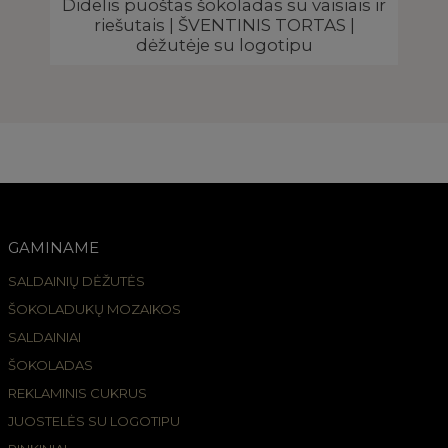
 |
Didelis puoštas šokoladas su vaisiais ir
riešutais | ŠVENTINIS TORTAS |
dėžutėje su logotipu
GAMINAME
SALDAINIŲ DĖŽUTĖS
ŠOKOLADUKŲ MOZAIKOS
SALDAINIAI
ŠOKOLADAS
REKLAMINIS CUKRUS
JUOSTELĖS SU LOGOTIPU