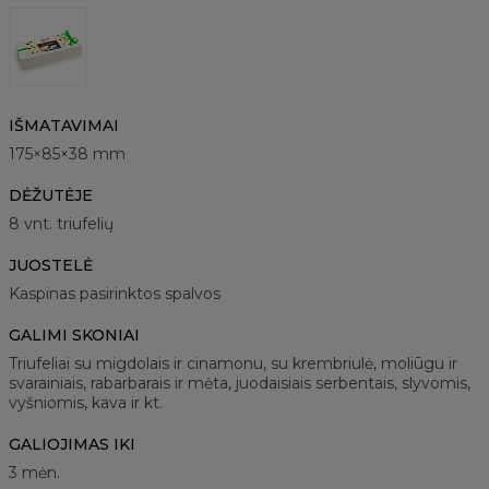
IŠMATAVIMAI
175×85×38 mm
DĖŽUTĖJE
8 vnt. triufelių
JUOSTELĖ
Kaspinas pasirinktos spalvos
GALIMI SKONIAI
Triufeliai su migdolais ir cinamonu, su krembriulė, moliūgu ir
svarainiais, rabarbarais ir mėta, juodaisiais serbentais, slyvomis,
vyšniomis, kava ir kt.
GALIOJIMAS IKI
3 mėn.