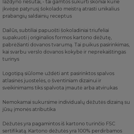
lazdyno riešutai, - tai gamtos sukurti skoniai kurie
įkvėpė patyrusį šokolado meistrą atrasti unikalius
prabangių saldainių receptus
Dailūs, subtiliai papuošti šokoladiniai triufeliai
supakuoti į originalios formos kartono dėžutę,
pabrėžianti dovanos tvarumą. Tai puikus pasirinkimas,
kai svarbu verslo dovanos kokybė ir neprekaištingas
turinys
Logotipą siūlome uždėti ant pasirinktos spalvos
atlasinės juostelės, o šventiniam dizainui ir
sveikinimams tiks spalvota įmautė arba atvirukas
Nemokamai sukursime individualų dėžutės dizainą su
jūsų įmonės atributika
Dėžutės yra pagamintos iš kartono turinčio FSC
sertifikatą. Kartono dėžutės yra 100% perdirbamos