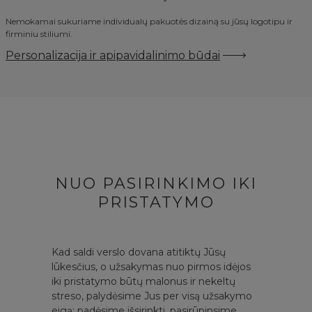
Nemokamai sukuriame individualų pakuotės dizainą su jūsų logotipu ir
firminiu stiliumi.
Personalizacija ir apipavidalinimo būdai
NUO PASIRINKIMO IKI
PRISTATYMO
Kad saldi verslo dovana atitiktų Jūsų
lūkesčius, o užsakymas nuo pirmos idėjos
iki pristatymo būtų malonus ir nekeltų
streso, palydėsime Jus per visą užsakymo
eigą: padėsime išsirinkti, pasirūpinsime