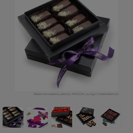
Reklaminė saldainių dėžutė | MAGICAL | su logo © saldireklama.lt