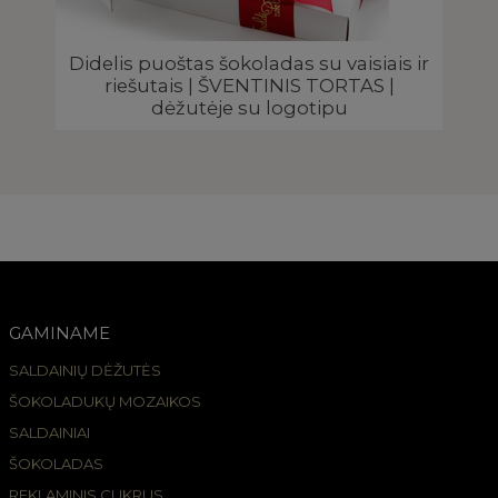
 |
Didelis puoštas šokoladas su vaisiais ir
riešutais | ŠVENTINIS TORTAS |
dėžutėje su logotipu
GAMINAME
SALDAINIŲ DĖŽUTĖS
ŠOKOLADUKŲ MOZAIKOS
SALDAINIAI
ŠOKOLADAS
REKLAMINIS CUKRUS