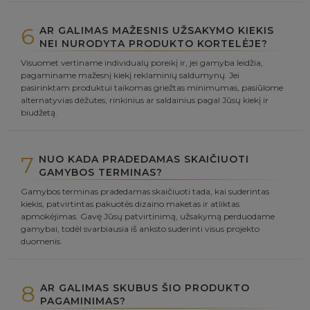
6
AR GALIMAS MAŽESNIS UŽSAKYMO KIEKIS
NEI NURODYTA PRODUKTO KORTELĖJE?
Visuomet vertiname individualų poreikį ir, jei gamyba leidžia,
pagaminame mažesnį kiekį reklaminių saldumynų. Jei
pasirinktam produktui taikomas griežtas minimumas, pasiūlome
alternatyvias dėžutes, rinkinius ar saldainius pagal Jūsų kiekį ir
biudžetą.
7
NUO KADA PRADEDAMAS SKAIČIUOTI
GAMYBOS TERMINAS?
Gamybos terminas pradedamas skaičiuoti tada, kai suderintas
kiekis, patvirtintas pakuotės dizaino maketas ir atliktas
apmokėjimas. Gavę Jūsų patvirtinimą, užsakymą perduodame
gamybai, todėl svarbiausia iš anksto suderinti visus projekto
duomenis.
8
AR GALIMAS SKUBUS ŠIO PRODUKTO
PAGAMINIMAS?