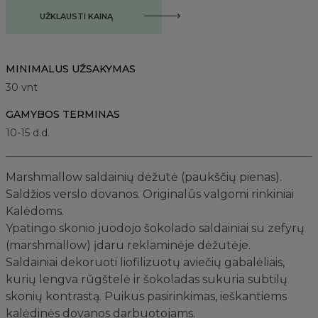
UŽKLAUSTI KAINĄ
MINIMALUS UŽSAKYMAS
30
vnt
GAMYBOS TERMINAS
10-15 d.d.
Marshmallow saldainių dėžutė (paukščių pienas).
Saldžios verslo dovanos. Originalūs valgomi rinkiniai
Kalėdoms.
Ypatingo skonio juodojo šokolado saldainiai su zefyrų
(marshmallow) įdaru reklaminėje dėžutėje.
Saldainiai dekoruoti liofilizuotų aviečių gabalėliais,
kurių lengva rūgštelė ir šokoladas sukuria subtilų
skonių kontrastą. Puikus pasirinkimas, ieškantiems
kalėdinės dovanos darbuotojams.