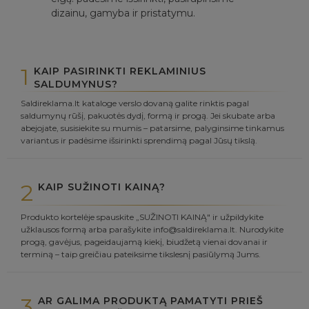
dizainu, gamyba ir pristatymu.
1
KAIP PASIRINKTI REKLAMINIUS
SALDUMYNUS?
Saldireklama.lt kataloge verslo dovaną galite rinktis pagal
saldumynų rūšį, pakuotės dydį, formą ir progą. Jei skubate arba
abejojate, susisiekite su mumis – patarsime, palyginsime tinkamus
variantus ir padėsime išsirinkti sprendimą pagal Jūsų tikslą.
2
KAIP SUŽINOTI KAINĄ?
Produkto kortelėje spauskite „SUŽINOTI KAINĄ" ir užpildykite
užklausos formą arba parašykite info@saldireklama.lt. Nurodykite
progą, gavėjus, pageidaujamą kiekį, biudžetą vienai dovanai ir
terminą – taip greičiau pateiksime tikslesnį pasiūlymą Jums.
3
AR GALIMA PRODUKTĄ PAMATYTI PRIEŠ