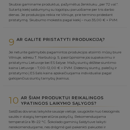
Skubiai gaminame produktus, pažymėtus ženkliuku „per 72 val.".
Sutartą kiekį saldumynų su logotipu paruošiame per tris darbo
dienas. Jei produkcijos reikia ne Vilniuje, prie termino pridedant
pristatymą. Skubumo mokestis pagal kiekį – nuo 35,00 € + PVM.
9
AR GALITE PRISTATYTI PRODUKCIJĄ?
Jei neturite galimybės pagamintos produkcijos atsiimti mūsų biure
Vilniuje, adresu T. Narbuto g. 5, pasirūpinsime jos supakavimu ir
pristatymu Lietuvoje bei ES šalyse. Mažų siuntų dėžėse siuntimo
kaina Lietuvoje – 7,00–12,00 € + PVM. Didesnių siuntų, palečių ir
pristatymo į ES šalis kaina apskaičiuojama individualiai pagal
galiojančius siuntų tarnybų įkainius.
10
AR ŠIAM PRODUKTUI REIKALINGOS
YPATINGOS LAIKYMO SĄLYGOS?
Saldžias dovanas laikykite sausoje vietoje, saugokite nuo tiesioginės
saulės ir staigių temperatūros pokyčių. Rekomenduojama
temperatūra 18–22 °C. Šokolado gaminių šaldytuve laikyti
nerekomenduojame, nes drėgmė gali pakenkti pakuotei ir