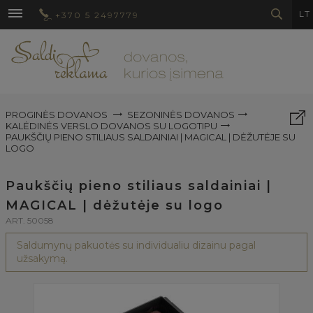
LT
+370 5 2497779
PROGINĖS DOVANOS
SEZONINĖS DOVANOS
KALĖDINĖS VERSLO DOVANOS SU LOGOTIPU
PAUKŠČIŲ PIENO STILIAUS SALDAINIAI | MAGICAL | DĖŽUTĖJE SU
LOGO
Paukščių pieno stiliaus saldainiai |
MAGICAL | dėžutėje su logo
ART. 50058
Saldumynų pakuotės su individualiu dizainu pagal
užsakymą.