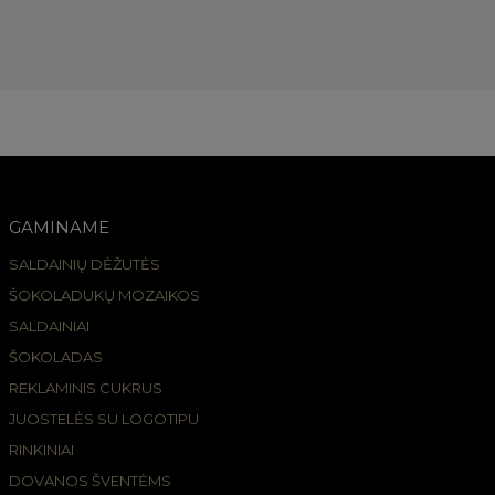
GAMINAME
SALDAINIŲ DĖŽUTĖS
ŠOKOLADUKŲ MOZAIKOS
SALDAINIAI
ŠOKOLADAS
REKLAMINIS CUKRUS
JUOSTELĖS SU LOGOTIPU
RINKINIAI
DOVANOS ŠVENTĖMS