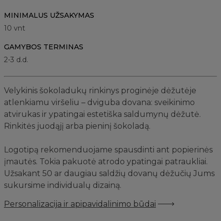
MINIMALUS UŽSAKYMAS
10
vnt
GAMYBOS TERMINAS
2-3 d.d.
Velykinis šokoladukų rinkinys proginėje dėžutėje
atlenkiamu viršeliu – dviguba dovana: sveikinimo
atvirukas ir ypatingai estetiška saldumynų dėžutė.
Rinkitės juodąjį arba pieninį šokoladą.
Logotipą rekomenduojame spausdinti ant popierinės
įmautės. Tokia pakuotė atrodo ypatingai patraukliai.
Užsakant 50 ar daugiau saldžių dovanų dėžučių Jums
sukursime individualų dizainą.
Personalizacija ir apipavidalinimo būdai