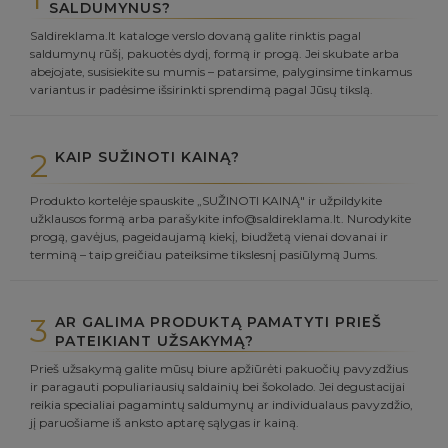
SALDUMYNUS?
Saldireklama.lt kataloge verslo dovaną galite rinktis pagal
saldumynų rūšį, pakuotės dydį, formą ir progą. Jei skubate arba
abejojate, susisiekite su mumis – patarsime, palyginsime tinkamus
variantus ir padėsime išsirinkti sprendimą pagal Jūsų tikslą.
2
KAIP SUŽINOTI KAINĄ?
Produkto kortelėje spauskite „SUŽINOTI KAINĄ" ir užpildykite
užklausos formą arba parašykite info@saldireklama.lt. Nurodykite
progą, gavėjus, pageidaujamą kiekį, biudžetą vienai dovanai ir
terminą – taip greičiau pateiksime tikslesnį pasiūlymą Jums.
3
AR GALIMA PRODUKTĄ PAMATYTI PRIEŠ
PATEIKIANT UŽSAKYMĄ?
Prieš užsakymą galite mūsų biure apžiūrėti pakuočių pavyzdžius
ir paragauti populiariausių saldainių bei šokolado. Jei degustacijai
reikia specialiai pagamintų saldumynų ar individualaus pavyzdžio,
jį paruošiame iš anksto aptarę sąlygas ir kainą.