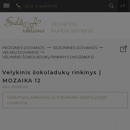
LT
+370 5 2497779
PROGINĖS DOVANOS
SEZONINĖS DOVANOS
VELYKŲ DOVANOS
VELYKINIS ŠOKOLADUKŲ RINKINYS | MOZAIKA 12
Velykinis šokoladukų rinkinys |
MOZAIKA 12
ART. 10053/VEL
Saldumynų pakuotės su individualiu dizainu pagal
užsakymą.