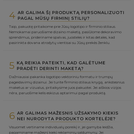
4
AR GALIMA ŠĮ PRODUKTĄ PERSONALIZUOTI
PAGAL MŪSŲ FIRMINĮ STILIŲ?
Taip, pakuotę pritaikome prie Jūsų logotipo ir firminio stiliaus.
Nemokamai paruošiame dizaino maketą, pasiūlome dekoravimo
sprendimus, prideriname spalvas, juosteles ir kitas detales, kad
pasirinkta dovana atrodytų vientisai su Jūsų prekės ženklu.
5
KĄ REIKIA PATEIKTI, KAD GALĖTUME
PRADĖTI DERINTI MAKETĄ?
Dažniausiai pakanka logotipo vektoriniu formatu ir trumpų
pageidavimų dizainui. Jei turite firminio stiliaus knygą, ankstesnius
maketus ar vizualus, pritaikysime juos pakuotei. Jei aiškios vizijos
nėra, paruošime kelis eskizus aptarimui pagal produktą.
6
AR GALIMAS MAŽESNIS UŽSAKYMO KIEKIS
NEI NURODYTA PRODUKTO KORTELĖJE?
Visuomet vertiname individualų poreikį ir, jei gamyba leidžia,
pagaminame mažesnį kiekį reklaminių saldumynų. Jei