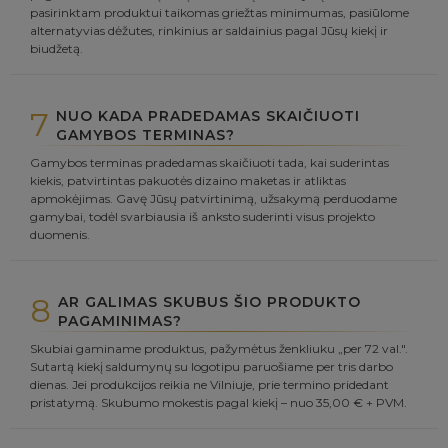
pasirinktam produktui taikomas griežtas minimumas, pasiūlome
alternatyvias dėžutes, rinkinius ar saldainius pagal Jūsų kiekį ir
biudžetą.
7
NUO KADA PRADEDAMAS SKAIČIUOTI
GAMYBOS TERMINAS?
Gamybos terminas pradedamas skaičiuoti tada, kai suderintas
kiekis, patvirtintas pakuotės dizaino maketas ir atliktas
apmokėjimas. Gavę Jūsų patvirtinimą, užsakymą perduodame
gamybai, todėl svarbiausia iš anksto suderinti visus projekto
duomenis.
8
AR GALIMAS SKUBUS ŠIO PRODUKTO
PAGAMINIMAS?
Skubiai gaminame produktus, pažymėtus ženkliuku „per 72 val.".
Sutartą kiekį saldumynų su logotipu paruošiame per tris darbo
dienas. Jei produkcijos reikia ne Vilniuje, prie termino pridedant
pristatymą. Skubumo mokestis pagal kiekį – nuo 35,00 € + PVM.