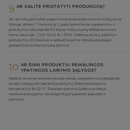
9
AR GALITE PRISTATYTI PRODUKCIJĄ?
Jei neturite galimybės pagamintos produkcijos atsiimti mūsų biure
Vilniuje, adresu T. Narbuto g. 5, pasirūpinsime jos supakavimu ir
pristatymu Lietuvoje bei ES šalyse. Mažų siuntų dėžėse siuntimo
kaina Lietuvoje – 7,00–12,00 € + PVM. Didesnių siuntų, palečių ir
pristatymo į ES šalis kaina apskaičiuojama individualiai pagal
galiojančius siuntų tarnybų įkainius.
10
AR ŠIAM PRODUKTUI REIKALINGOS
YPATINGOS LAIKYMO SĄLYGOS?
Saldžias dovanas laikykite sausoje vietoje, saugokite nuo tiesioginės
saulės ir staigių temperatūros pokyčių. Rekomenduojama
temperatūra 18–22 °C. Šokolado gaminių šaldytuve laikyti
nerekomenduojame, nes drėgmė gali pakenkti pakuotei ir
gaminiui.