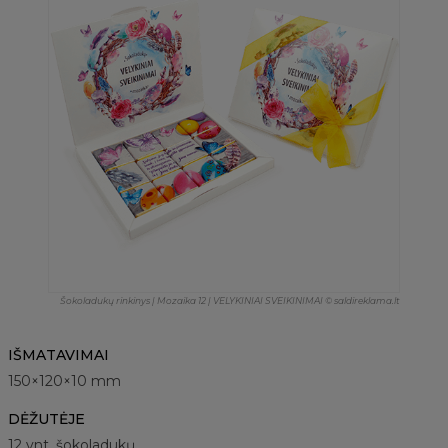
Šokoladukų rinkinys | Mozaika 12 | VELYKINIAI SVEIKINIMAI © saldireklama.lt
IŠMATAVIMAI
150×120×10 mm
DĖŽUTĖJE
12 vnt. šokoladukų