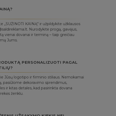
AINĄ?
te „SUŽINOTI KAINĄ" ir užpildykite užklausos
saldireklama.lt. Nurodykite progą, gavėjus,
ą vienai dovanai ir terminą – taip greičiau
lymą Jums.
PRODUKTĄ PERSONALIZUOTI PAGAL
TILIŲ?
ie Jūsų logotipo ir firminio stiliaus. Nemokamai
ą, pasiūlome dekoravimo sprendimus,
es ir kitas detales, kad pasirinkta dovana
prekės ženklu.
ESNIS UŽSAKYMO KIEKIS NEI