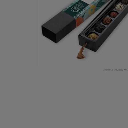
Velykinis triufelių r