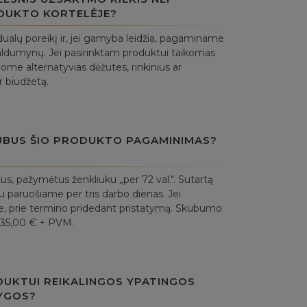
DUKTO KORTELĖJE?
ualų poreikį ir, jei gamyba leidžia, pagaminame
aldumynų. Jei pasirinktam produktui taikomas
ome alternatyvias dėžutes, rinkinius ar
r biudžetą.
UBUS ŠIO PRODUKTO PAGAMINIMAS?
, pažymėtus ženkliuku „per 72 val.". Sutartą
 paruošiame per tris darbo dienas. Jei
uje, prie termino pridedant pristatymą. Skubumo
 35,00 € + PVM.
DUKTUI REIKALINGOS YPATINGOS
YGOS?