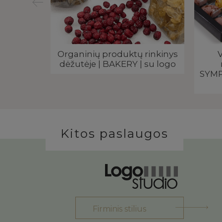
inkinys
Organinių produktų rinkinys
V
GAUSA |
dėžutėje | BAKERY | su logo
SYMP
Kitos paslaugos
Firminis stilius