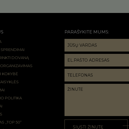
US
PARAŠYKITE MUMS:
A
R SPRENDIMAI
IRINKTI DOVANĄ
 ORGANIZAVIMAS
IR KOKYBĖ
TAISYKLĖS
MAI
O POLITIKA
I
S
S „TOP 50“