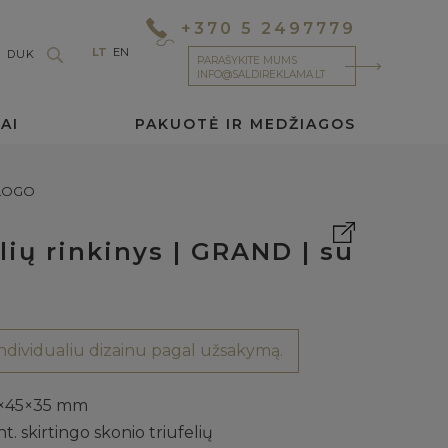
+370 5 2497779
LT
EN
DUK
PARAŠYKITE MUMS
INFO@SALDIREKLAMA.LT
AI
PAKUOTĖ IR MEDŽIAGOS
 LOGO
elių rinkinys | GRAND | su
dividualiu dizainu pagal užsakymą.
×45×35 mm
nt. skirtingo skonio triufelių