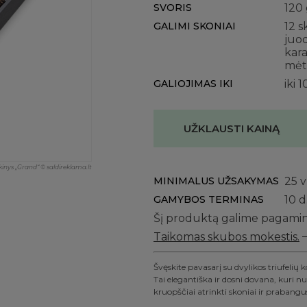
SVORIS
120
GALIMI SKONIAI
12 s
juod
kara
mėt
GALIOJIMAS IKI
iki 
UŽKLAUSTI KAINĄ
inkinys „Grand“ © saldireklama.lt
MINIMALUS UŽSAKYMAS
25
v
GAMYBOS TERMINAS
10 d
Šį produktą galime pagamint
Taikomas skubos mokestis.
Švęskite pavasarį su dvylikos triufelių k
Tai elegantiška ir dosni dovana, kuri nuo
kruopščiai atrinkti skoniai ir prabangu