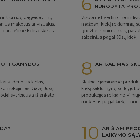
6
NURODYTA PRO
tu ir trumpų pageidavimų
Visuomet vertiname individ
tesnius maketus ar vizualus,
mažesnį kiekį reklaminių s
ra, paruošime kelis eskizus
griežtas minimumas, pasiūl
saldainius pagal Jūsų kiekį i
8
UOTI GAMYBOS
AR GALIMAS SK
i suderintas kiekis,
Skubiai gaminame produktus
as apmokėjimas. Gavę Jūsų
kiekį saldumynų su logotipu
dėl svarbiausia iš anksto
produkcijos reikia ne Vilni
mokestis pagal kiekį – nuo
10
IJĄ?
AR ŠIAM PRO
LAIKYMO SĄL