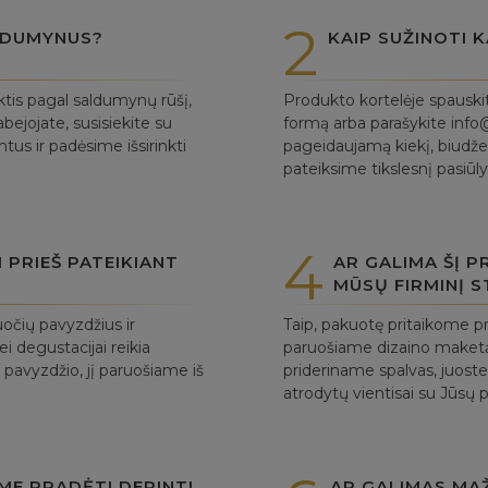
2
ALDUMYNUS?
KAIP SUŽINOTI K
ktis pagal saldumynų rūšį,
Produkto kortelėje spauski
bejojate, susisiekite su
formą arba parašykite info@
us ir padėsime išsirinkti
pageidaujamą kiekį, biudžet
pateiksime tikslesnį pasiū
4
PRIEŠ PATEIKIANT
AR GALIMA ŠĮ 
MŪSŲ FIRMINĮ S
očių pavyzdžius ir
Taip, pakuotę pritaikome pr
ei degustacijai reikia
paruošiame dizaino maket
 pavyzdžio, jį paruošiame iš
prideriname spalvas, juostel
atrodytų vientisai su Jūsų 
UME PRADĖTI DERINTI
AR GALIMAS MAŽ