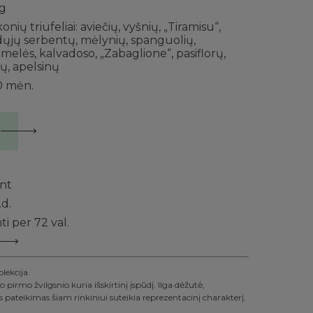
 g
konių triufeliai: aviečių, vyšnių, „Tiramisu“,
ųjų serbentų, mėlynių, spanguolių,
melės, kalvadoso, „Zabaglione“, pasiflorų,
ų, apelsinų
10 mėn.
nt
.d.
i per 72 val.
olekcija.
 pirmo žvilgsnio kuria išskirtinį įspūdį. Ilga dėžutė,
s pateikimas šiam rinkiniui suteikia reprezentacinį charakterį.