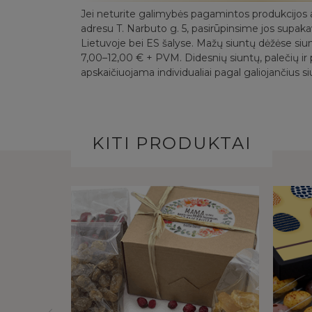
Jei neturite galimybės pagamintos produkcijos a
adresu T. Narbuto g. 5, pasirūpinsime jos supak
Lietuvoje bei ES šalyse. Mažų siuntų dėžėse siu
7,00–12,00 € + PVM. Didesnių siuntų, palečių ir p
apskaičiuojama individualiai pagal galiojančius si
KITI PRODUKTAI