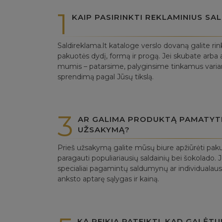
1
KAIP PASIRINKTI REKLAMINIUS S
Saldireklama.lt kataloge verslo dovaną galite rin
pakuotės dydį, formą ir progą. Jei skubate arba a
mumis – patarsime, palyginsime tinkamus variant
sprendimą pagal Jūsų tikslą.
3
AR GALIMA PRODUKTĄ PAMATYTI 
UŽSAKYMĄ?
Prieš užsakymą galite mūsų biure apžiūrėti paku
paragauti populiariausių saldainių bei šokolado. J
specialiai pagamintų saldumynų ar individualaus
anksto aptarę sąlygas ir kainą.
KĄ REIKIA PATEIKTI, KAD GALĖT