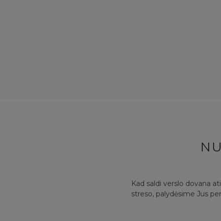
NU
Kad saldi verslo dovana at
streso, palydėsime Jus per