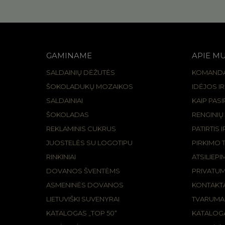
GAMINAME
APIE M
SALDAINIŲ DĖŽUTĖS
KOMAND
ŠOKOLADUKŲ MOZAIKOS
IDĖJOS I
SALDAINIAI
KAIP PAS
ŠOKOLADAS
RENGINIŲ
REKLAMINIS CUKRUS
PATIRTIS 
JUOSTELĖS SU LOGOTIPU
PIRKIMO 
RINKINIAI
ATSILIEPI
DOVANOS ŠVENTĖMS
PRIVATUM
ASMENINĖS DOVANOS
KONTAKTA
LIETUVIŠKI SUVENYRAI
TVARUMA
KATALOGAS „TOP 50“
KATALOGA