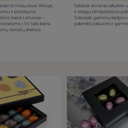
tsiimti mūsų biure Vilniuje,
Saldžias dovanas laikykite 
avimu ir pristatymu
ir staigių temperatūros p
ntimo kaina Lietuvoje –
Šokolado gaminių šaldytuv
ristatymo į ES šalis kaina
pakenkti pakuotei ir gamini
untų tarnybų įkainius.