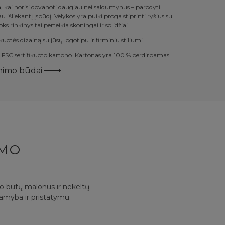
da, kai norisi dovanoti daugiau nei saldumynus – parodyti
u išliekantį įspūdį. Velykos yra puiki proga stiprinti ryšius su
oks rinkinys tai perteikia skoningai ir solidžiai.
ės dizainą su jūsų logotipu ir firminiu stiliumi.
FSC sertifikuoto kartono. Kartonas yra 100 % perdirbamas.
inimo būdai
YMO
mo būtų malonus ir nekeltų
gamyba ir pristatymu.