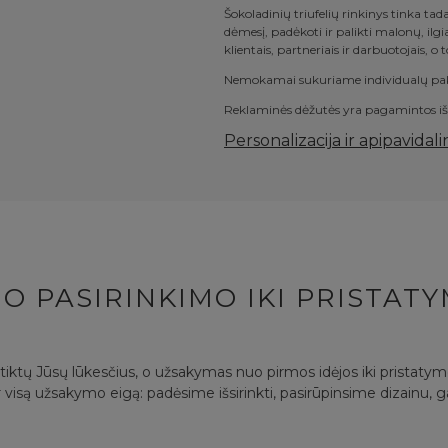
Šokoladinių triufelių rinkinys tinka ta
dėmesį, padėkoti ir palikti malonų, ilgia
klientais, partneriais ir darbuotojais, o t
Nemokamai sukuriame individualų pakuot
Reklaminės dėžutės yra pagamintos iš 
Personalizacija ir apipavidal
O PASIRINKIMO IKI PRISTAT
itiktų Jūsų lūkesčius, o užsakymas nuo pirmos idėjos iki pristaty
 visą užsakymo eigą: padėsime išsirinkti, pasirūpinsime dizainu, 