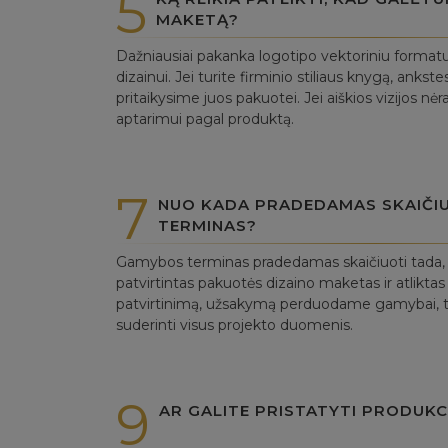
5
MAKETĄ?
Dažniausiai pakanka logotipo vektoriniu forma
dizainui. Jei turite firminio stiliaus knygą, anks
pritaikysime juos pakuotei. Jei aiškios vizijos nė
aptarimui pagal produktą.
7
NUO KADA PRADEDAMAS SKAIČI
TERMINAS?
Gamybos terminas pradedamas skaičiuoti tada, ka
patvirtintas pakuotės dizaino maketas ir atlikt
patvirtinimą, užsakymą perduodame gamybai, to
suderinti visus projekto duomenis.
9
AR GALITE PRISTATYTI PRODUKC