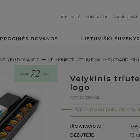
APIE MUS
KONTAKTAI
PASIEKIMAI
PROGINĖS DOVANOS
LIETUVIŠKI SUVENYR
VELYKŲ DOVANOS
VELYKINIS TRIUFELIŲ RINKINYS | GRAND | SU
Velykinis triuf
logo
ART. 50038/VEL
Saldumynų pakuotės su in
IŠMATAVIMAI
395
DĖŽUTĖJE
12 v