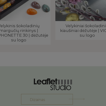
elykinis šokoladinių
Velykiniai šokoladini
margučių rinkinys |
kiaušiniai dėžutėje | VI
HONETTE 30 | dėžutėje
su logo
su logo
Dizainas