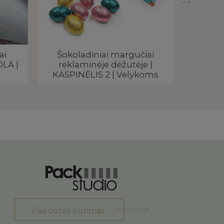
ai
Šokoladiniai margučiai
Velykin
OLA |
reklaminėje dėžutėje |
RICHco
KASPINĖLIS 2 | Velykoms
Pakuotės kūrimas