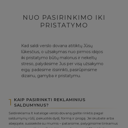
NUO PASIRINKIMO IKI
PRISTATYMO
Kad saldi verslo dovana atitiktų Jūsų
lūkesčius, o užsakymas nuo pirmos idėjos
iki pristatymo būtų malonus ir nekeltų
streso, palydėsime Jus per visą užsakymo
eigą: padėsime išsirinkti, pasirūpinsime
dizainu, gamyba ir pristatymu.
1
KAIP PASIRINKTI REKLAMINIUS
SALDUMYNUS?
Saldireklama.lt kataloge verslo dovaną galite rinktis pagal
saldumynų rūšį, pakuotės dydį, formą ir progą. Jei skubate arba
abejojate, susisiekite su mumis – patarsime, palyginsime tinkamus