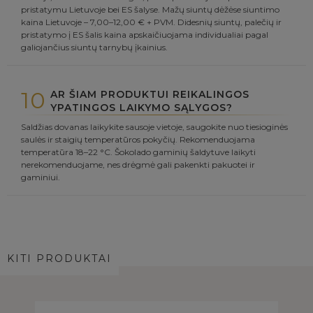
pristatymu Lietuvoje bei ES šalyse. Mažų siuntų dėžėse siuntimo
kaina Lietuvoje – 7,00–12,00 € + PVM. Didesnių siuntų, palečių ir
pristatymo į ES šalis kaina apskaičiuojama individualiai pagal
galiojančius siuntų tarnybų įkainius.
10
AR ŠIAM PRODUKTUI REIKALINGOS
YPATINGOS LAIKYMO SĄLYGOS?
Saldžias dovanas laikykite sausoje vietoje, saugokite nuo tiesioginės
saulės ir staigių temperatūros pokyčių. Rekomenduojama
temperatūra 18–22 °C. Šokolado gaminių šaldytuve laikyti
nerekomenduojame, nes drėgmė gali pakenkti pakuotei ir
gaminiui.
KITI PRODUKTAI