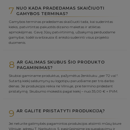
7
NUO KADA PRADEDAMAS SKAIČIUOTI
GAMYBOS TERMINAS?
Gamybos terminas pradedamas skaičiuoti tada, kai suderintas
kiekis, patvirtintas pakuotės dizaino maketas ir atliktas
apmokėjimas. Gavę Jūsų patvirtinimą, užsakymą perduodame
gamybai, todėl svarbiausia iš anksto suderinti visus projekto
duomenis.
8
AR GALIMAS SKUBUS ŠIO PRODUKTO
PAGAMINIMAS?
Skubiai gaminame produktus, pažymėtus ženkliuku „per 72 val.".
Sutartą kiekį saldumynų su logotipu paruošiame per tris darbo
dienas. Jei produkcijos reikia ne Vilniuje, prie termino pridedant
pristatymą. Skubumo mokestis pagal kiekį – nuo 35,00 € + PVM.
9
AR GALITE PRISTATYTI PRODUKCIJĄ?
Jei neturite galimybės pagamintos produkcijos atsiimti mūsų biure
Vilniuje, adresu T. Narbuto g. 5, pasirūpinsime jos supakavimu ir