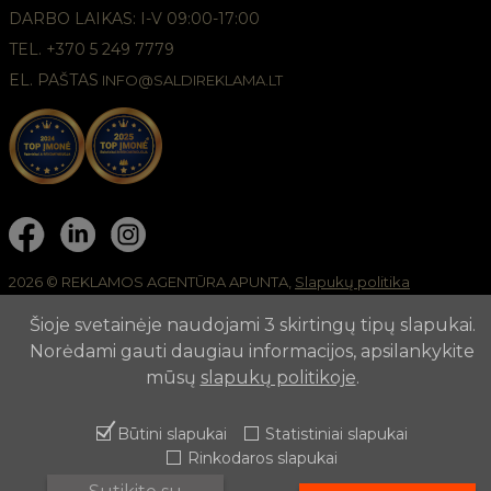
DARBO LAIKAS: I-V 09:00-17:00
TEL. +370 5 249 7779
EL. PAŠTAS
INFO@SALDIREKLAMA.LT
2026 © REKLAMOS AGENTŪRA APUNTA,
Slapukų politika
Šioje svetainėje naudojami 3 skirtingų tipų slapukai.
Norėdami gauti daugiau informacijos, apsilankykite
mūsų
slapukų politikoje
.
Būtini slapukai
Statistiniai slapukai
Rinkodaros slapukai