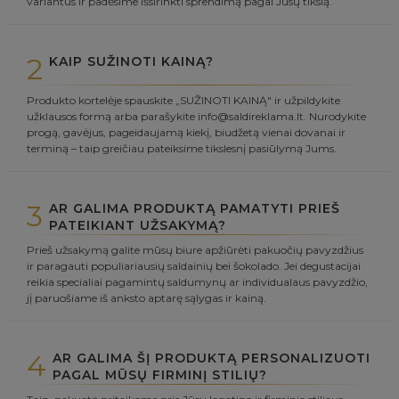
variantus ir padėsime išsirinkti sprendimą pagal Jūsų tikslą.
2
KAIP SUŽINOTI KAINĄ?
Produkto kortelėje spauskite „SUŽINOTI KAINĄ" ir užpildykite
užklausos formą arba parašykite info@saldireklama.lt. Nurodykite
progą, gavėjus, pageidaujamą kiekį, biudžetą vienai dovanai ir
terminą – taip greičiau pateiksime tikslesnį pasiūlymą Jums.
3
AR GALIMA PRODUKTĄ PAMATYTI PRIEŠ
PATEIKIANT UŽSAKYMĄ?
Prieš užsakymą galite mūsų biure apžiūrėti pakuočių pavyzdžius
ir paragauti populiariausių saldainių bei šokolado. Jei degustacijai
reikia specialiai pagamintų saldumynų ar individualaus pavyzdžio,
jį paruošiame iš anksto aptarę sąlygas ir kainą.
4
AR GALIMA ŠĮ PRODUKTĄ PERSONALIZUOTI
PAGAL MŪSŲ FIRMINĮ STILIŲ?