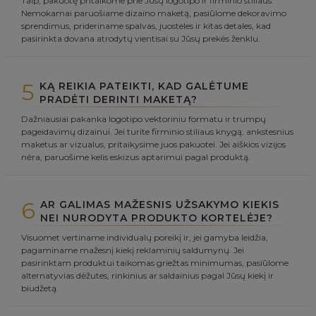
Taip, pakuotę pritaikome prie Jūsų logotipo ir firminio stiliaus.
Nemokamai paruošiame dizaino maketą, pasiūlome dekoravimo
sprendimus, prideriname spalvas, juosteles ir kitas detales, kad
pasirinkta dovana atrodytų vientisai su Jūsų prekės ženklu.
5
KĄ REIKIA PATEIKTI, KAD GALĖTUME
PRADĖTI DERINTI MAKETĄ?
Dažniausiai pakanka logotipo vektoriniu formatu ir trumpų
pageidavimų dizainui. Jei turite firminio stiliaus knygą, ankstesnius
maketus ar vizualus, pritaikysime juos pakuotei. Jei aiškios vizijos
nėra, paruošime kelis eskizus aptarimui pagal produktą.
6
AR GALIMAS MAŽESNIS UŽSAKYMO KIEKIS
NEI NURODYTA PRODUKTO KORTELĖJE?
Visuomet vertiname individualų poreikį ir, jei gamyba leidžia,
pagaminame mažesnį kiekį reklaminių saldumynų. Jei
pasirinktam produktui taikomas griežtas minimumas, pasiūlome
alternatyvias dėžutes, rinkinius ar saldainius pagal Jūsų kiekį ir
biudžetą.