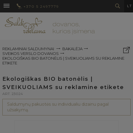
LT
+370 5 2497779
REKLAMINIAI SALDUMYNAI
BAKALĖJA
SVEIKOS VERSLO DOVANOS
EKOLOGIŠKAS BIO BATONĖLIS | SVEIKUOLIAMS SU REKLAMINE
ETIKETE
Ekologiškas BIO batonėlis |
SVEIKUOLIAMS su reklamine etikete
ART. 23024
Saldumynų pakuotės su individualiu dizainu pagal
užsakymą.