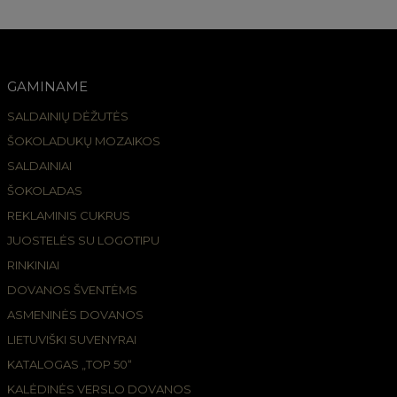
GAMINAME
SALDAINIŲ DĖŽUTĖS
ŠOKOLADUKŲ MOZAIKOS
SALDAINIAI
ŠOKOLADAS
REKLAMINIS CUKRUS
JUOSTELĖS SU LOGOTIPU
RINKINIAI
DOVANOS ŠVENTĖMS
ASMENINĖS DOVANOS
LIETUVIŠKI SUVENYRAI
KATALOGAS „TOP 50“
KALĖDINĖS VERSLO DOVANOS