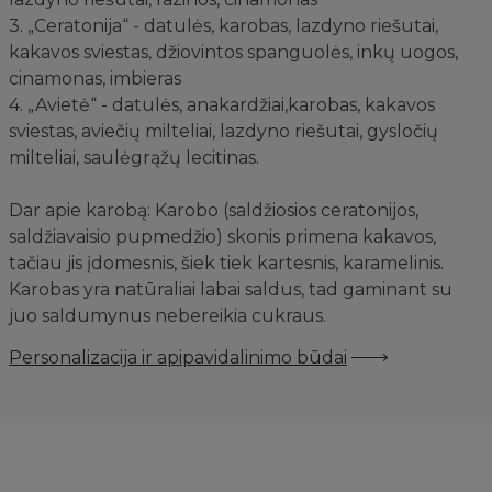
3. „Ceratonija“ - datulės, karobas, lazdyno riešutai,
kakavos sviestas, džiovintos spanguolės, inkų uogos,
cinamonas, imbieras
4. „Avietė“ - datulės, anakardžiai,karobas, kakavos
sviestas, aviečių milteliai, lazdyno riešutai, gysločių
milteliai, saulėgrąžų lecitinas.
Dar apie karobą: Karobo (saldžiosios ceratonijos,
saldžiavaisio pupmedžio) skonis primena kakavos,
tačiau jis įdomesnis, šiek tiek kartesnis, karamelinis.
Karobas yra natūraliai labai saldus, tad gaminant su
juo saldumynus nebereikia cukraus.
Personalizacija ir apipavidalinimo būdai