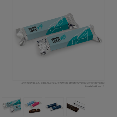
Ekologiškas BIO batonėlis | su reklamine etikete | sveikos verslo dovanos
© saldireklama.lt