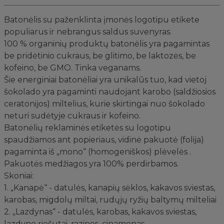
Batonėlis su paženklinta įmonės logotipu etikete
populiarus ir nebrangus saldus suvenyras.
100 % organinių produktų batonėlis yra pagamintas
be pridėtinio cukraus, be glitimo, be laktozės, be
kofeino, be GMO. Tinka veganams.
Šie energiniai batonėliai yra unikalūs tuo, kad vietoj
šokolado yra pagaminti naudojant karobo (saldžiosios
ceratonijos) miltelius, kurie skirtingai nuo šokolado
neturi sudėtyje cukraus ir kofeino.
Batonėlių reklaminės etiketės su logotipu
spaudžiamos ant popieriaus, vidinė pakuotė (folija)
pagaminta iš „mono“ (homogeniškos) plėvelės .
Pakuotės medžiagos yra 100% perdirbamos.
Skoniai:
1. „Kanapė“ - datulės, kanapių sėklos, kakavos sviestas,
karobas, migdolų miltai, rudųjų ryžių baltymų milteliai
2. „Lazdynas“ - datulės, karobas, kakavos sviestas,
lazdyno riešutai, razinos, cinamonas