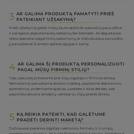
3
AR GALIMA PRODUKTĄ PAMATYTI PRIEŠ
PATEIKIANT UŽSAKYMĄ?
Prieš užsakymą galite mūsų biure apžiūrėti pakuočių pavyzdžius
ir paragauti populiariausių saldainių bei šokolado. Jei degustacijai
reikia specialiai pagamintų saldumynų ar individualaus pavyzdžio,
jį paruošiame iš anksto aptarę sąlygas ir kainą.
4
AR GALIMA ŠĮ PRODUKTĄ PERSONALIZUOTI
PAGAL MŪSŲ FIRMINĮ STILIŲ?
Taip, pakuotę pritaikome prie Jūsų logotipo ir firminio stiliaus.
Nemokamai paruošiame dizaino maketą, pasiūlome dekoravimo
sprendimus, prideriname spalvas, juosteles ir kitas detales, kad
pasirinkta dovana atrodytų vientisai su Jūsų prekės ženklu.
5
KĄ REIKIA PATEIKTI, KAD GALĖTUME
PRADĖTI DERINTI MAKETĄ?
Dažniausiai pakanka logotipo vektoriniu formatu ir trumpų
pageidavimų dizainui. Jei turite firminio stiliaus knygą, ankstesnius