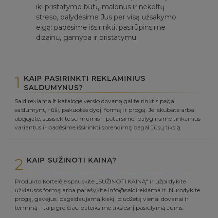
iki pristatymo būtų malonus ir nekeltų
streso, palydėsime Jus per visą užsakymo
eigą: padėsime išsirinkti, pasirūpinsime
dizainu, gamyba ir pristatymu.
1
KAIP PASIRINKTI REKLAMINIUS
SALDUMYNUS?
Saldireklama.lt kataloge verslo dovaną galite rinktis pagal
saldumynų rūšį, pakuotės dydį, formą ir progą. Jei skubate arba
abejojate, susisiekite su mumis – patarsime, palyginsime tinkamus
variantus ir padėsime išsirinkti sprendimą pagal Jūsų tikslą.
2
KAIP SUŽINOTI KAINĄ?
Produkto kortelėje spauskite „SUŽINOTI KAINĄ" ir užpildykite
užklausos formą arba parašykite info@saldireklama.lt. Nurodykite
progą, gavėjus, pageidaujamą kiekį, biudžetą vienai dovanai ir
terminą – taip greičiau pateiksime tikslesnį pasiūlymą Jums.