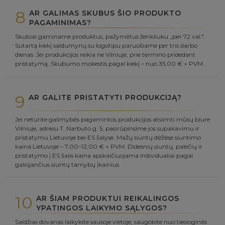
8
AR GALIMAS SKUBUS ŠIO PRODUKTO
PAGAMINIMAS?
Skubiai gaminame produktus, pažymėtus ženkliuku „per 72 val.".
Sutartą kiekį saldumynų su logotipu paruošiame per tris darbo
dienas. Jei produkcijos reikia ne Vilniuje, prie termino pridedant
pristatymą. Skubumo mokestis pagal kiekį – nuo 35,00 € + PVM.
9
AR GALITE PRISTATYTI PRODUKCIJĄ?
Jei neturite galimybės pagamintos produkcijos atsiimti mūsų biure
Vilniuje, adresu T. Narbuto g. 5, pasirūpinsime jos supakavimu ir
pristatymu Lietuvoje bei ES šalyse. Mažų siuntų dėžėse siuntimo
kaina Lietuvoje – 7,00–12,00 € + PVM. Didesnių siuntų, palečių ir
pristatymo į ES šalis kaina apskaičiuojama individualiai pagal
galiojančius siuntų tarnybų įkainius.
10
AR ŠIAM PRODUKTUI REIKALINGOS
YPATINGOS LAIKYMO SĄLYGOS?
Saldžias dovanas laikykite sausoje vietoje, saugokite nuo tiesioginės