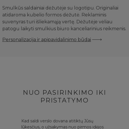
Smulkūs saldainiai dėžutėje su logotipu. Originaliai
atidaroma kubelio formos dėžutė. Reklaminis
suvenyras turi išliekamąją vertę. Dėžutėje vėliau
patogu laikyti smulkius biuro kanceliarinius reikmenis.
Personalizacija ir apipavidalinimo būdai
NUO PASIRINKIMO IKI
PRISTATYMO
Kad saldi verslo dovana atitiktų Jūsų
lūkesčius, o užsakymas nuo pirmos idėjos