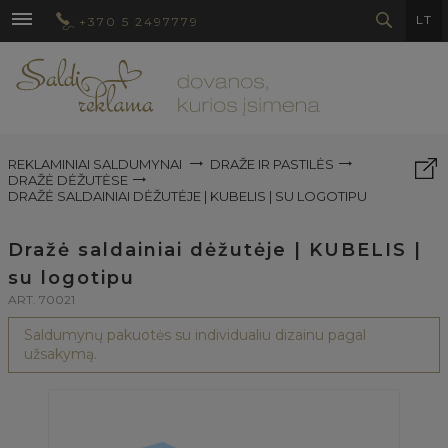
LT
+370 5 2497779
REKLAMINIAI SALDUMYNAI
DRAŽE IR PASTILĖS
DRAŽĖ DĖŽUTĖSE
DRAŽĖ SALDAINIAI DĖŽUTĖJE | KUBELIS | SU LOGOTIPU
Dražė saldainiai dėžutėje | KUBELIS |
su logotipu
ART. 70021
Saldumynų pakuotės su individualiu dizainu pagal
užsakymą.