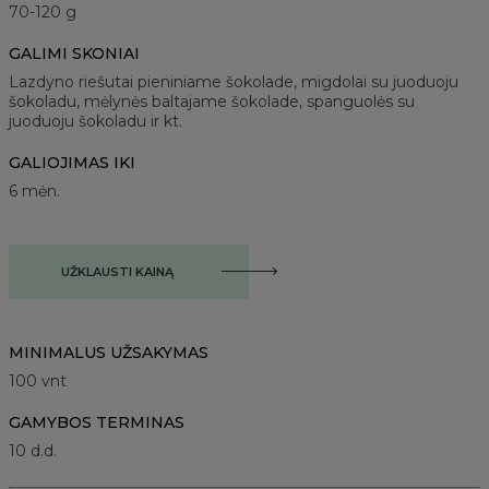
70-120 g
GALIMI SKONIAI
Lazdyno riešutai pieniniame šokolade, migdolai su juoduoju
šokoladu, mėlynės baltajame šokolade, spanguolės su
juoduoju šokoladu ir kt.
GALIOJIMAS IKI
6 mėn.
UŽKLAUSTI KAINĄ
MINIMALUS UŽSAKYMAS
100
vnt
GAMYBOS TERMINAS
10 d.d.