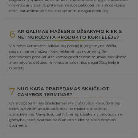
maketus ar vizualus, pritaikysime juos pakuotei. Jei aiškios vizijos
nėra, paruošime kelis eskizus aptarimui pagal produktą.
6
AR GALIMAS MAŽESNIS UŽSAKYMO KIEKIS
NEI NURODYTA PRODUKTO KORTELĖJE?
Visuomet vertiname individualų poreikį ir, jei gamyba leidžia,
pagaminame mažesnį kiekį reklaminių saldumynų. Jei
pasirinktam produktui taikomas griežtas minimumas, pasiūlome
alternatyvias dėžutes, rinkinius ar saldainius pagal Jūsų kiekį ir
biudžetą.
7
NUO KADA PRADEDAMAS SKAIČIUOTI
GAMYBOS TERMINAS?
Gamybos terminas pradedamas skaičiuoti tada, kai suderintas
kiekis, patvirtintas pakuotės dizaino maketas ir atliktas
apmokėjimas. Gavę Jūsų patvirtinimą, užsakymą perduodame
gamybai, todėl svarbiausia iš anksto suderinti visus projekto
duomenis.