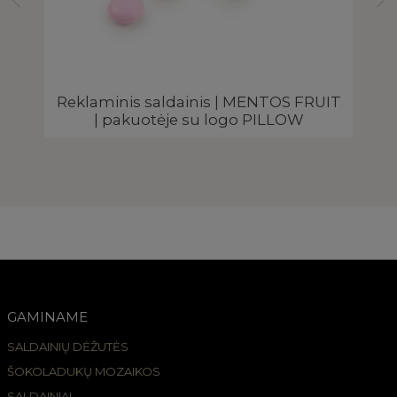
Reklaminis saldainis | MENTOS FRUIT
Š
| pakuotėje su logo PILLOW
GAMINAME
SALDAINIŲ DĖŽUTĖS
ŠOKOLADUKŲ MOZAIKOS
SALDAINIAI