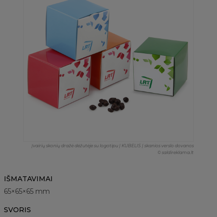
Įvairių skonių dražė dėžutėje su logotipu | KUBELIS | skanios verslo dovanos
© saldireklama.lt
IŠMATAVIMAI
65×65×65 mm
SVORIS