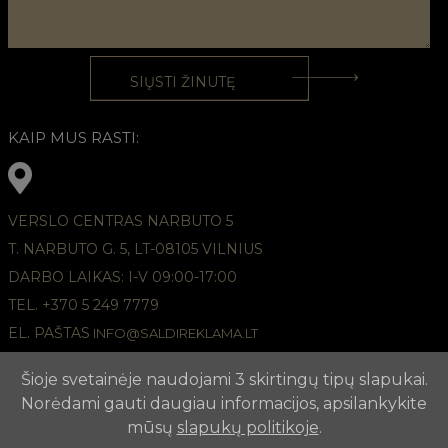
KAIP MUS RASTI:
VERSLO CENTRAS NARBUTO 5
T. NARBUTO G. 5, LT-08105 VILNIUS
DARBO LAIKAS: I-V 09:00-17:00
TEL. +370 5 249 7779
EL. PAŠTAS
INFO@SALDIREKLAMA.LT
Šioje svetainėje naudojami 3 skirtingų tipų slapukai.
Norėdami gauti daugiau informacijos, apsilankykite
mūsų
slapukų politikoje
.