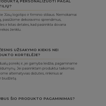
PRODUKTĄ PERSONALIZUOTI PAGAL
TILIŲ?
ie Jūsų logotipo ir firminio stiliaus. Nemokamai
ą, pasiūlome dekoravimo sprendimus,
es ir kitas detales, kad pasirinkta dovana
prekės ženklu.
ESNIS UŽSAKYMO KIEKIS NEI
DUKTO KORTELĖJE?
ualų poreikį ir, jei gamyba leidžia, pagaminame
aldumynų. Jei pasirinktam produktui taikomas
ome alternatyvias dėžutes, rinkinius ar
r biudžetą.
UBUS ŠIO PRODUKTO PAGAMINIMAS?