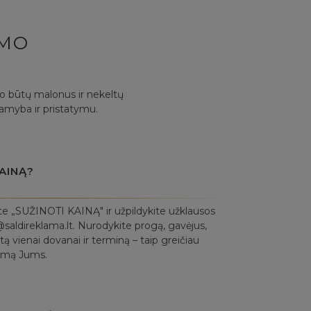
YMO
mo būtų malonus ir nekeltų
gamyba ir pristatymu.
AINĄ?
te „SUŽINOTI KAINĄ" ir užpildykite užklausos
saldireklama.lt. Nurodykite progą, gavėjus,
ą vienai dovanai ir terminą – taip greičiau
lymą Jums.