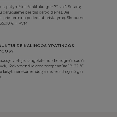
, pažymėtus ženkliuku „per 72 val.". Sutartą
 paruošiame per tris darbo dienas. Jei
uje, prie termino pridedant pristatymą. Skubumo
 35,00 € + PVM.
DUKTUI REIKALINGOS YPATINGOS
YGOS?
sausoje vietoje, saugokite nuo tiesioginės saulės
okyčių. Rekomenduojama temperatūra 18–22 °C.
e laikyti nerekomenduojame, nes drėgmė gali
ui.