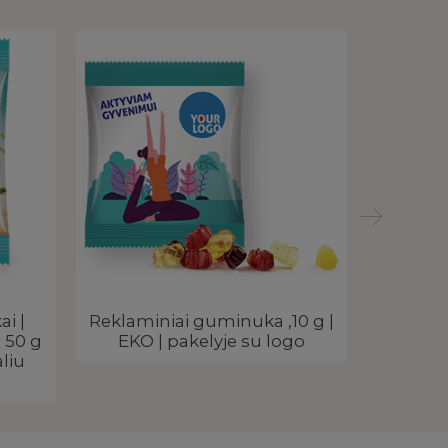
i |
Reklaminiai guminuka ,10 g |
Veganiš
 50 g
EKO | pakelyje su logo
pakely
aliu