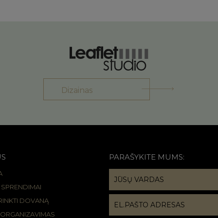
Dizainas
US
PARAŠYKITE MUMS:
A
R SPRENDIMAI
IRINKTI DOVANĄ
 ORGANIZAVIMAS