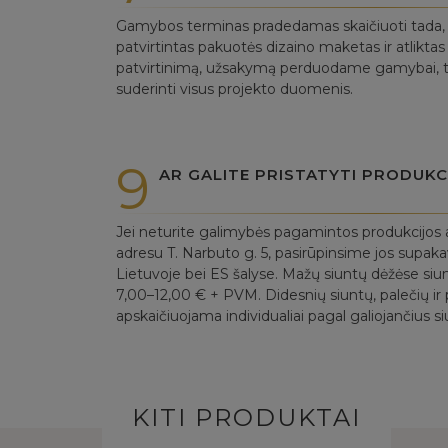
Gamybos terminas pradedamas skaičiuoti tada, ka
patvirtintas pakuotės dizaino maketas ir atlikt
patvirtinimą, užsakymą perduodame gamybai, to
suderinti visus projekto duomenis.
9
AR GALITE PRISTATYTI PRODUKC
Jei neturite galimybės pagamintos produkcijos a
adresu T. Narbuto g. 5, pasirūpinsime jos supak
Lietuvoje bei ES šalyse. Mažų siuntų dėžėse siu
7,00–12,00 € + PVM. Didesnių siuntų, palečių ir p
apskaičiuojama individualiai pagal galiojančius si
KITI PRODUKTAI