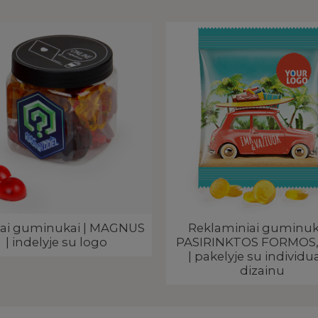
niai guminukai | MAGNUS
Reklaminiai guminuka
| indelyje su logo
PASIRINKTOS FORMOS,
| pakelyje su individu
dizainu