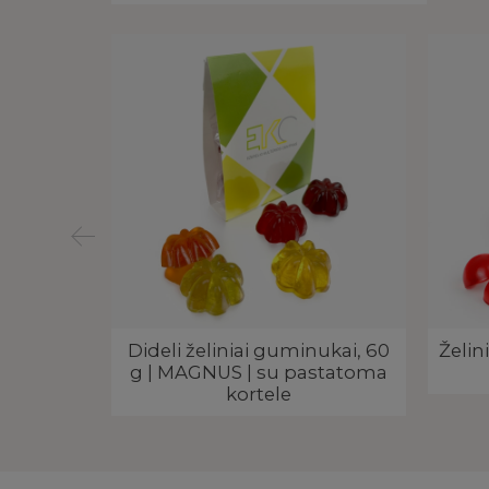
i 15 g |
Dideli želiniai guminukai, 60
Želi
MOS |
g | MAGNUS | su pastatoma
dualiu
kortele