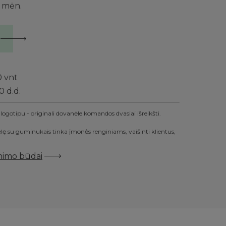
2 mėn.
0
vnt
0 d.d.
gotipu - originali dovanėle komandos dvasiai išreikšti.
lę su guminukais tinka įmonės renginiams, vaišinti klientus,
inimo būdai