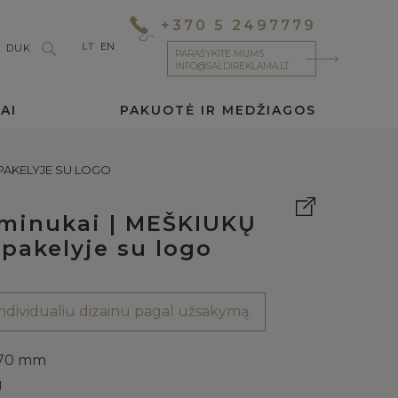
+370 5 2497779
LT
EN
DUK
PARAŠYKITE MUMS
INFO@SALDIREKLAMA.LT
AI
PAKUOTĖ IR MEDŽIAGOS
| PAKELYJE SU LOGO
uminukai | MEŠKIUKŲ
 pakelyje su logo
dividualiu dizainu pagal užsakymą.
70 mm
g