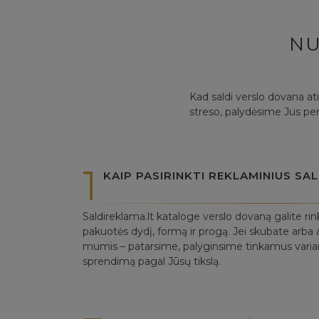
NU
Kad saldi verslo dovana at
streso, palydėsime Jus per
1
KAIP PASIRINKTI REKLAMINIUS S
Saldireklama.lt kataloge verslo dovaną galite rin
pakuotės dydį, formą ir progą. Jei skubate arba a
mumis – patarsime, palyginsime tinkamus variant
sprendimą pagal Jūsų tikslą.