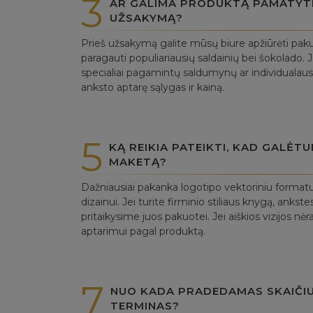
3
AR GALIMA PRODUKTĄ PAMATYTI 
UŽSAKYMĄ?
Prieš užsakymą galite mūsų biure apžiūrėti paku
paragauti populiariausių saldainių bei šokolado. J
specialiai pagamintų saldumynų ar individualaus
anksto aptarę sąlygas ir kainą.
5
KĄ REIKIA PATEIKTI, KAD GALĖT
MAKETĄ?
Dažniausiai pakanka logotipo vektoriniu forma
dizainui. Jei turite firminio stiliaus knygą, anks
pritaikysime juos pakuotei. Jei aiškios vizijos nė
aptarimui pagal produktą.
7
NUO KADA PRADEDAMAS SKAIČI
TERMINAS?