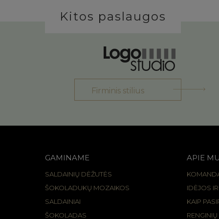
Kitos paslaugos
Firminis stilius
GAMINAME
APIE M
SALDAINIŲ DĖŽUTĖS
KOMAND
ŠOKOLADUKŲ MOZAIKOS
IDĖJOS I
SALDAINIAI
KAIP PAS
ŠOKOLADAS
RENGINIŲ