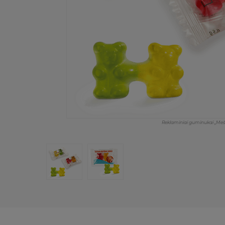
Reklaminiai guminukai „Mešk