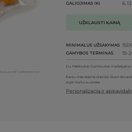
GALIOJIMAS IKI
6, 1
UŽKLAUSTI KAINĄ
MINIMALUS UŽSAKYMAS
150
GAMYBOS TERMINAS
15-2
Du Meškiukai Guminukai maišelyje su lo
iukų porelė“ © saldireklama.lt
Kartu mes esame stiprūs! Skani dovanė
siųsti kartu su preke.
Personalizacija ir apipavidal