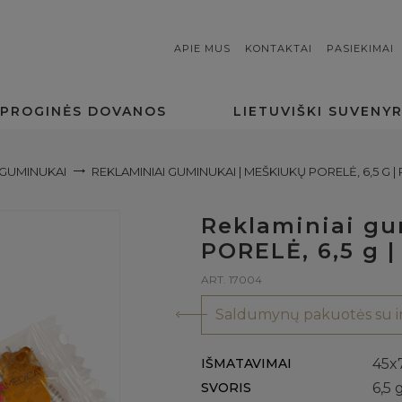
APIE MUS
KONTAKTAI
PASIEKIMAI
PROGINĖS DOVANOS
LIETUVIŠKI SUVENYR
GUMINUKAI
REKLAMINIAI GUMINUKAI | MEŠKIUKŲ PORELĖ, 6,5 G 
Reklaminiai g
PORELĖ, 6,5 g |
ART. 17004
Saldumynų pakuotės su in
IŠMATAVIMAI
45x
SVORIS
6,5 