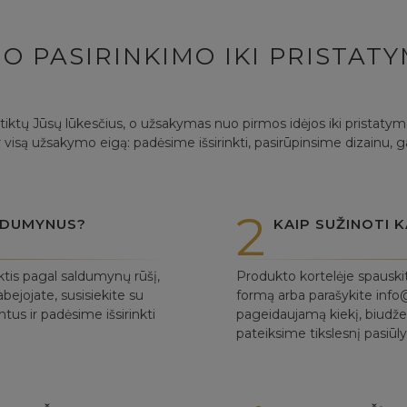
O PASIRINKIMO IKI PRISTAT
itiktų Jūsų lūkesčius, o užsakymas nuo pirmos idėjos iki pristaty
 visą užsakymo eigą: padėsime išsirinkti, pasirūpinsime dizainu, 
2
ALDUMYNUS?
KAIP SUŽINOTI K
ktis pagal saldumynų rūšį,
Produkto kortelėje spauski
bejojate, susisiekite su
formą arba parašykite info@
us ir padėsime išsirinkti
pageidaujamą kiekį, biudžet
pateiksime tikslesnį pasiū