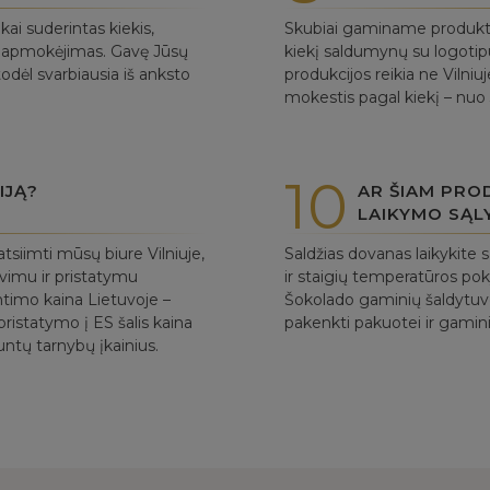
i suderintas kiekis,
Skubiai gaminame produktus
as apmokėjimas. Gavę Jūsų
kiekį saldumynų su logotipu
dėl svarbiausia iš anksto
produkcijos reikia ne Vilni
mokestis pagal kiekį – nuo
10
IJĄ?
AR ŠIAM PRO
LAIKYMO SĄL
tsiimti mūsų biure Vilniuje,
Saldžias dovanas laikykite 
avimu ir pristatymu
ir staigių temperatūros p
ntimo kaina Lietuvoje –
Šokolado gaminių šaldytuv
ristatymo į ES šalis kaina
pakenkti pakuotei ir gamini
untų tarnybų įkainius.