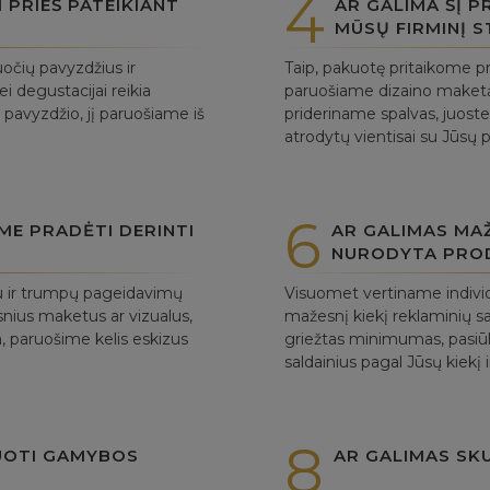
4
PRIEŠ PATEIKIANT
AR GALIMA ŠĮ 
MŪSŲ FIRMINĮ S
očių pavyzdžius ir
Taip, pakuotę pritaikome pr
ei degustacijai reikia
paruošiame dizaino maket
 pavyzdžio, jį paruošiame iš
prideriname spalvas, juostel
atrodytų vientisai su Jūsų 
6
UME PRADĖTI DERINTI
AR GALIMAS MAŽ
NURODYTA PRO
tu ir trumpų pageidavimų
Visuomet vertiname individ
tesnius maketus ar vizualus,
mažesnį kiekį reklaminių s
ra, paruošime kelis eskizus
griežtas minimumas, pasiūl
saldainius pagal Jūsų kiekį i
8
UOTI GAMYBOS
AR GALIMAS SK