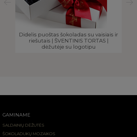
Didelis puoštas šokoladas su vaisiais ir
riešutais | ŠVENTINIS TORTAS |
dėžutėje su logotipu
 |
GAMINAME
SALDAINIŲ DĖŽUTĖS
ŠOKOLADUKŲ MOZAIKOS