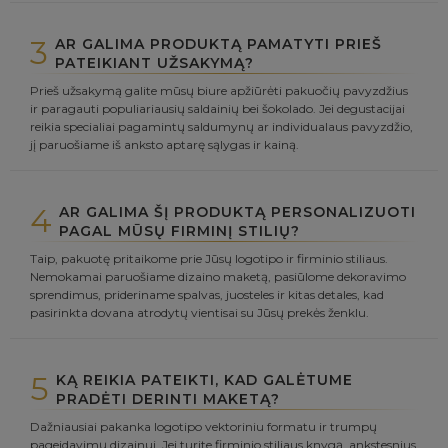
3
AR GALIMA PRODUKTĄ PAMATYTI PRIEŠ
PATEIKIANT UŽSAKYMĄ?
Prieš užsakymą galite mūsų biure apžiūrėti pakuočių pavyzdžius
ir paragauti populiariausių saldainių bei šokolado. Jei degustacijai
reikia specialiai pagamintų saldumynų ar individualaus pavyzdžio,
jį paruošiame iš anksto aptarę sąlygas ir kainą.
4
AR GALIMA ŠĮ PRODUKTĄ PERSONALIZUOTI
PAGAL MŪSŲ FIRMINĮ STILIŲ?
Taip, pakuotę pritaikome prie Jūsų logotipo ir firminio stiliaus.
Nemokamai paruošiame dizaino maketą, pasiūlome dekoravimo
sprendimus, prideriname spalvas, juosteles ir kitas detales, kad
pasirinkta dovana atrodytų vientisai su Jūsų prekės ženklu.
5
KĄ REIKIA PATEIKTI, KAD GALĖTUME
PRADĖTI DERINTI MAKETĄ?
Dažniausiai pakanka logotipo vektoriniu formatu ir trumpų
pageidavimų dizainui. Jei turite firminio stiliaus knygą, ankstesnius