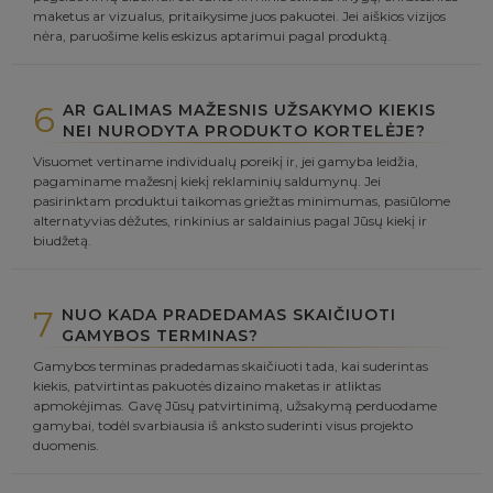
maketus ar vizualus, pritaikysime juos pakuotei. Jei aiškios vizijos
nėra, paruošime kelis eskizus aptarimui pagal produktą.
6
AR GALIMAS MAŽESNIS UŽSAKYMO KIEKIS
NEI NURODYTA PRODUKTO KORTELĖJE?
Visuomet vertiname individualų poreikį ir, jei gamyba leidžia,
pagaminame mažesnį kiekį reklaminių saldumynų. Jei
pasirinktam produktui taikomas griežtas minimumas, pasiūlome
alternatyvias dėžutes, rinkinius ar saldainius pagal Jūsų kiekį ir
biudžetą.
7
NUO KADA PRADEDAMAS SKAIČIUOTI
GAMYBOS TERMINAS?
Gamybos terminas pradedamas skaičiuoti tada, kai suderintas
kiekis, patvirtintas pakuotės dizaino maketas ir atliktas
apmokėjimas. Gavę Jūsų patvirtinimą, užsakymą perduodame
gamybai, todėl svarbiausia iš anksto suderinti visus projekto
duomenis.