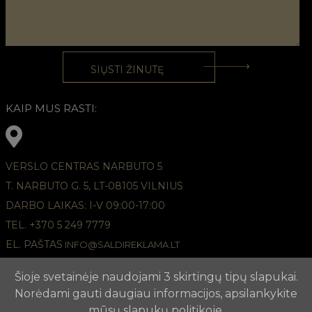
KAIP MUS RASTI:
VERSLO CENTRAS NARBUTO 5
T. NARBUTO G. 5, LT-08105 VILNIUS
DARBO LAIKAS: I-V 09:00-17:00
TEL. +370 5 249 7779
EL. PAŠTAS
INFO@SALDIREKLAMA.LT
Šioje svetainėje naudojami 3 skirtingų tipų slapukai.
Norėdami gauti daugiau informacijos, apsilankykite
mūsų
slapukų politikoje
.