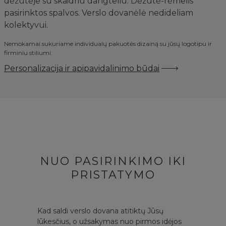
dėžutėje su skaidriu dangteliu. Dėžutė-rėmelis
pasirinktos spalvos. Verslo dovanėlė nedideliam
kolektyvui.
Nemokamai sukuriame individualų pakuotės dizainą su jūsų logotipu ir
firminiu stiliumi.
Personalizacija ir apipavidalinimo būdai
NUO PASIRINKIMO IKI
PRISTATYMO
Kad saldi verslo dovana atitiktų Jūsų
lūkesčius, o užsakymas nuo pirmos idėjos