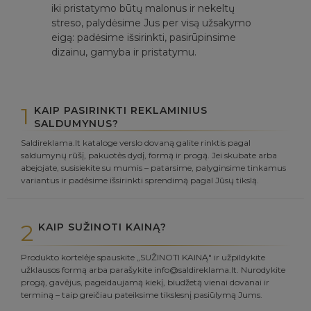
iki pristatymo būtų malonus ir nekeltų
streso, palydėsime Jus per visą užsakymo
eigą: padėsime išsirinkti, pasirūpinsime
dizainu, gamyba ir pristatymu.
1
KAIP PASIRINKTI REKLAMINIUS
SALDUMYNUS?
Saldireklama.lt kataloge verslo dovaną galite rinktis pagal
saldumynų rūšį, pakuotės dydį, formą ir progą. Jei skubate arba
abejojate, susisiekite su mumis – patarsime, palyginsime tinkamus
variantus ir padėsime išsirinkti sprendimą pagal Jūsų tikslą.
2
KAIP SUŽINOTI KAINĄ?
Produkto kortelėje spauskite „SUŽINOTI KAINĄ" ir užpildykite
užklausos formą arba parašykite info@saldireklama.lt. Nurodykite
progą, gavėjus, pageidaujamą kiekį, biudžetą vienai dovanai ir
terminą – taip greičiau pateiksime tikslesnį pasiūlymą Jums.