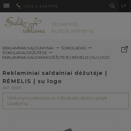
LT
+370 5 2497779
REKLAMINIAI SALDUMYNAI
ŠOKOLADAS
ŠOKOLADAI DĖŽUTĖSE
REKLAMINIAI SALDAINIAI DĖŽUTĖJE | RĖMELIS | SU LOGO
Reklaminiai saldainiai dėžutėje |
RĖMELIS | su logo
ART. 50017
Saldumynų pakuotės su individualiu dizainu pagal
užsakymą.