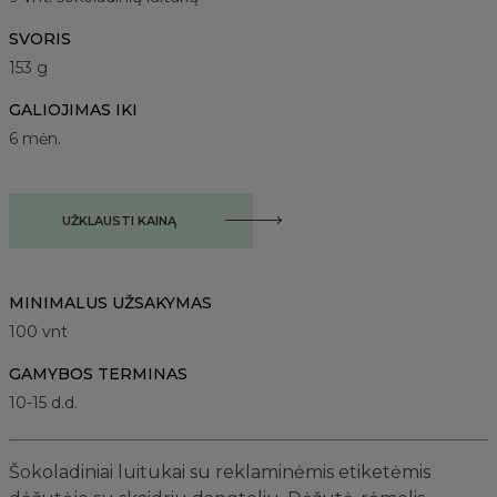
SVORIS
153 g
GALIOJIMAS IKI
6 mėn.
UŽKLAUSTI KAINĄ
MINIMALUS UŽSAKYMAS
100
vnt
GAMYBOS TERMINAS
10-15 d.d.
Šokoladiniai luitukai su reklaminėmis etiketėmis