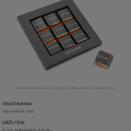
„Rėmelis“. Dėžutė su atspaustu logotipu. Etiketės su logotipu. © saldireklama.lt
IŠMATAVIMAI
145×145×14 mm
DĖŽUTĖJE
9 vnt. šokoladinių luitukų