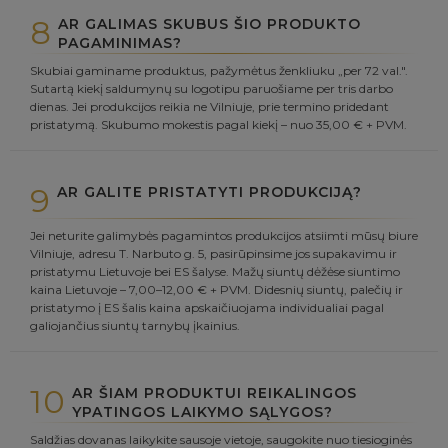
8
AR GALIMAS SKUBUS ŠIO PRODUKTO
PAGAMINIMAS?
Skubiai gaminame produktus, pažymėtus ženkliuku „per 72 val.".
Sutartą kiekį saldumynų su logotipu paruošiame per tris darbo
dienas. Jei produkcijos reikia ne Vilniuje, prie termino pridedant
pristatymą. Skubumo mokestis pagal kiekį – nuo 35,00 € + PVM.
9
AR GALITE PRISTATYTI PRODUKCIJĄ?
Jei neturite galimybės pagamintos produkcijos atsiimti mūsų biure
Vilniuje, adresu T. Narbuto g. 5, pasirūpinsime jos supakavimu ir
pristatymu Lietuvoje bei ES šalyse. Mažų siuntų dėžėse siuntimo
kaina Lietuvoje – 7,00–12,00 € + PVM. Didesnių siuntų, palečių ir
pristatymo į ES šalis kaina apskaičiuojama individualiai pagal
galiojančius siuntų tarnybų įkainius.
10
AR ŠIAM PRODUKTUI REIKALINGOS
YPATINGOS LAIKYMO SĄLYGOS?
Saldžias dovanas laikykite sausoje vietoje, saugokite nuo tiesioginės