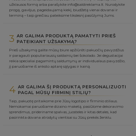
užklausos formą arba parašykite info@saldireklama.lt. Nurodykite
progą, gavėjus, pageidaujamą kiekį, biudžetą vienai dovanai ir
terminą – taip greičiau pateiksime tikslesnį pasiūlymą Jums.
3
AR GALIMA PRODUKTĄ PAMATYTI PRIEŠ
PATEIKIANT UŽSAKYMĄ?
Prieš užsakymą galite mūsų biure apžiūrėti pakuočių pavyzdžius
ir paragauti populiariausių saldainių bei šokolado. Jei degustacijai
reikia specialiai pagamintų saldumynų ar individualaus pavyzdžio,
jį paruošiame iš anksto aptarę sąlygas ir kainą.
4
AR GALIMA ŠĮ PRODUKTĄ PERSONALIZUOTI
PAGAL MŪSŲ FIRMINĮ STILIŲ?
Taip, pakuotę pritaikome prie Jūsų logotipo ir firminio stiliaus.
Nemokamai paruošiame dizaino maketą, pasiūlome dekoravimo
sprendimus, prideriname spalvas, juosteles ir kitas detales, kad
pasirinkta dovana atrodytų vientisai su Jūsų prekės ženklu.