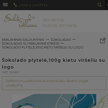
+370 5 2497779
REKLAMINIAI SALDUMYNAI
ŠOKOLADAS
ŠOKOLADAS SU REKLAMINE ETIKETE
ŠOKOLADO PLYTELĖ,100G KIETU VIRŠELIU SU LOGO
Šokolado plytelė,100g kietu viršeliu su
logo
ART. 10080
Saldumynų pakuotės su individualiu dizainu pagal
užsakymą.