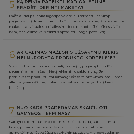
5
KĄ REIKIA PATEIKTI, KAD GALĖTUME
PRADĖTI DERINTI MAKETĄ?
Dažniausiai pakanka logotipo vektoriniu formatu ir trumpų
pageidavimų dizainui. Jei turite firminio stiliaus knygą, ankstesnius
maketus ar vizualus, pritaikysime juos pakuotei. Jei aiškios vizijos
nėra, paruošime kelis eskizus aptarimui pagal produktą.
6
AR GALIMAS MAŽESNIS UŽSAKYMO KIEKIS
NEI NURODYTA PRODUKTO KORTELĖJE?
Visuomet vertiname individualų poreikį ir, jei gamyba leidžia,
pagaminame mažesnį kiekį reklaminių saldumynų. Jei
pasirinktam produktui taikomas griežtas minimumas, pasiūlome
alternatyvias dėžutes, rinkinius ar saldainius pagal Jūsų kiekį ir
biudžetą.
7
NUO KADA PRADEDAMAS SKAIČIUOTI
GAMYBOS TERMINAS?
Gamybos terminas pradedamas skaičiuoti tada, kai suderintas
kiekis, patvirtintas pakuotės dizaino maketas ir atliktas
apmokėjimas. Gavę Jūsų patvirtinimą, užsakymą perduodame