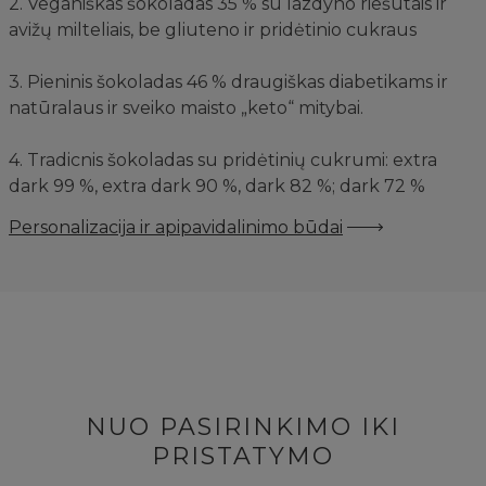
2. Veganiškas šokoladas 35 % su lazdyno riešutais ir
avižų milteliais, be gliuteno ir pridėtinio cukraus
3. Pieninis šokoladas 46 % draugiškas diabetikams ir
natūralaus ir sveiko maisto „keto“ mitybai.
4. Tradicnis šokoladas su pridėtinių cukrumi: extra
dark 99 %, extra dark 90 %, dark 82 %; dark 72 %
Personalizacija ir apipavidalinimo būdai
NUO PASIRINKIMO IKI
PRISTATYMO