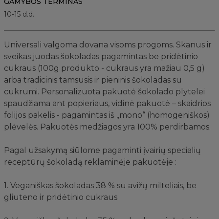
GAMYBOS TERMINAS
10-15 d.d.
Universali valgoma dovana visoms progoms. Skanus ir
sveikas juodas šokoladas pagamintas be pridėtinio
cukraus (100g produkto - cukraus yra mažiau 0,5 g)
arba tradicinis tamsusis ir pieninis šokoladas su
cukrumi. Personalizuota pakuotė šokolado plytelei
spaudžiama ant popieriaus, vidinė pakuotė – skaidrios
folijos pakelis - pagamintas iš „mono“ (homogeniškos)
plėvelės. Pakuotės medžiagos yra 100% perdirbamos.
Pagal užsakymą siūlome pagaminti įvairių specialių
receptūrų šokoladą reklaminėje pakuotėje :
1. Veganiškas šokoladas 38 % su avižų milteliais, be
gliuteno ir pridėtinio cukraus