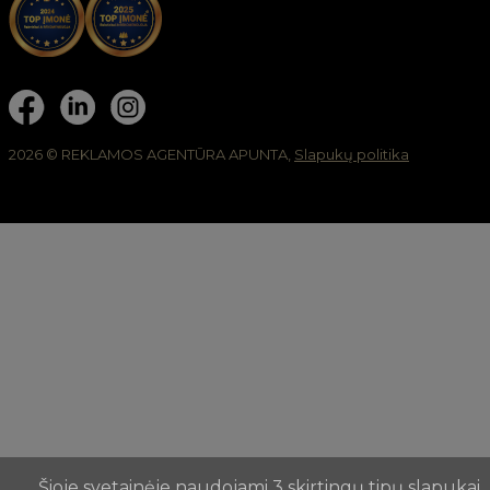
2026 © REKLAMOS AGENTŪRA APUNTA,
Slapukų politika
Šioje svetainėje naudojami 3 skirtingų tipų slapukai.