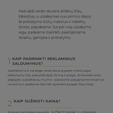
Kad saldi verslo dovana atitiktų Jūsų
lūkesčius, o užsakymas nuo pirmos idėjos
iki pristatymo būtų malonus ir nekeltų
streso, palydėsime Jus per visą užsakymo
eigą: padėsime išsirinkti, pasirūpinsime
dizainu, gamyba ir pristatymu.
1
KAIP PASIRINKTI REKLAMINIUS
SALDUMYNUS?
Saldireklama.lt kataloge verslo dovaną galite rinktis pagal
saldumynų rūšį, pakuotės dydį, formą ir progą. Jei skubate arba
abejojate, susisiekite su mumis – patarsime, palyginsime tinkamus
variantus ir padėsime išsirinkti sprendimą pagal Jūsų tikslą.
2
KAIP SUŽINOTI KAINĄ?
Produkto kortelėje spauskite „SUŽINOTI KAINĄ" ir užpildykite