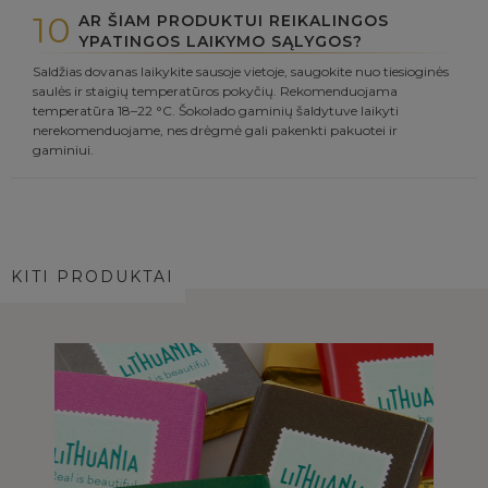
10
AR ŠIAM PRODUKTUI REIKALINGOS
YPATINGOS LAIKYMO SĄLYGOS?
Saldžias dovanas laikykite sausoje vietoje, saugokite nuo tiesioginės
saulės ir staigių temperatūros pokyčių. Rekomenduojama
temperatūra 18–22 °C. Šokolado gaminių šaldytuve laikyti
nerekomenduojame, nes drėgmė gali pakenkti pakuotei ir
gaminiui.
KITI PRODUKTAI