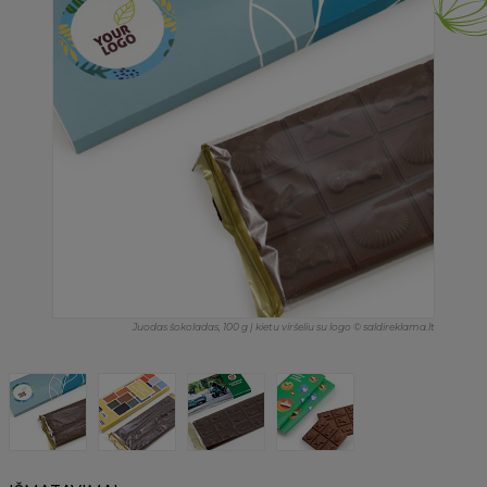
Juodas šokoladas, 100 g | kietu viršeliu su logo © saldireklama.lt