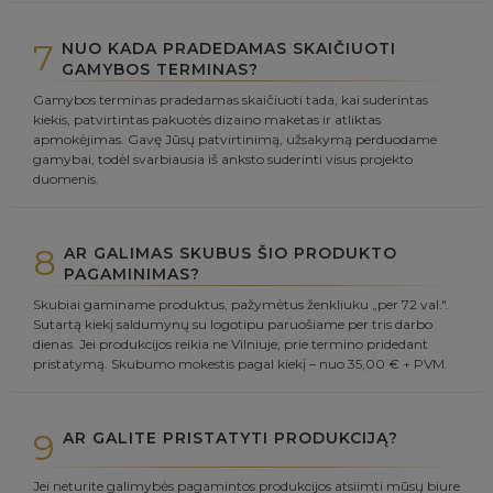
7
NUO KADA PRADEDAMAS SKAIČIUOTI
GAMYBOS TERMINAS?
Gamybos terminas pradedamas skaičiuoti tada, kai suderintas
kiekis, patvirtintas pakuotės dizaino maketas ir atliktas
apmokėjimas. Gavę Jūsų patvirtinimą, užsakymą perduodame
gamybai, todėl svarbiausia iš anksto suderinti visus projekto
duomenis.
8
AR GALIMAS SKUBUS ŠIO PRODUKTO
PAGAMINIMAS?
Skubiai gaminame produktus, pažymėtus ženkliuku „per 72 val.".
Sutartą kiekį saldumynų su logotipu paruošiame per tris darbo
dienas. Jei produkcijos reikia ne Vilniuje, prie termino pridedant
pristatymą. Skubumo mokestis pagal kiekį – nuo 35,00 € + PVM.
9
AR GALITE PRISTATYTI PRODUKCIJĄ?
Jei neturite galimybės pagamintos produkcijos atsiimti mūsų biure