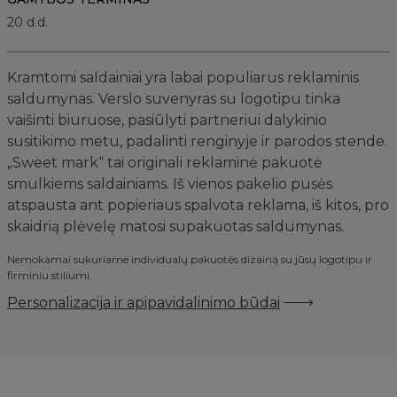
20 d.d.
Kramtomi saldainiai yra labai populiarus reklaminis
saldumynas. Verslo suvenyras su logotipu tinka
vaišinti biuruose, pasiūlyti partneriui dalykinio
susitikimo metu, padalinti renginyje ir parodos stende.
„Sweet mark“ tai originali reklaminė pakuotė
smulkiems saldainiams. Iš vienos pakelio pusės
atspausta ant popieriaus spalvota reklama, iš kitos, pro
skaidrią plėvelę matosi supakuotas saldumynas.
Nemokamai sukuriame individualų pakuotės dizainą su jūsų logotipu ir
firminiu stiliumi.
Personalizacija ir apipavidalinimo būdai