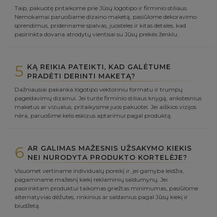
Taip, pakuotę pritaikome prie Jūsų logotipo ir firminio stiliaus.
Nemokamai paruošiame dizaino maketą, pasiūlome dekoravimo
sprendimus, prideriname spalvas, juosteles ir kitas detales, kad
pasirinkta dovana atrodytų vientisai su Jūsų prekės ženklu.
5
KĄ REIKIA PATEIKTI, KAD GALĖTUME
PRADĖTI DERINTI MAKETĄ?
Dažniausiai pakanka logotipo vektoriniu formatu ir trumpų
pageidavimų dizainui. Jei turite firminio stiliaus knygą, ankstesnius
maketus ar vizualus, pritaikysime juos pakuotei. Jei aiškios vizijos
nėra, paruošime kelis eskizus aptarimui pagal produktą.
6
AR GALIMAS MAŽESNIS UŽSAKYMO KIEKIS
NEI NURODYTA PRODUKTO KORTELĖJE?
Visuomet vertiname individualų poreikį ir, jei gamyba leidžia,
pagaminame mažesnį kiekį reklaminių saldumynų. Jei
pasirinktam produktui taikomas griežtas minimumas, pasiūlome
alternatyvias dėžutes, rinkinius ar saldainius pagal Jūsų kiekį ir
biudžetą.