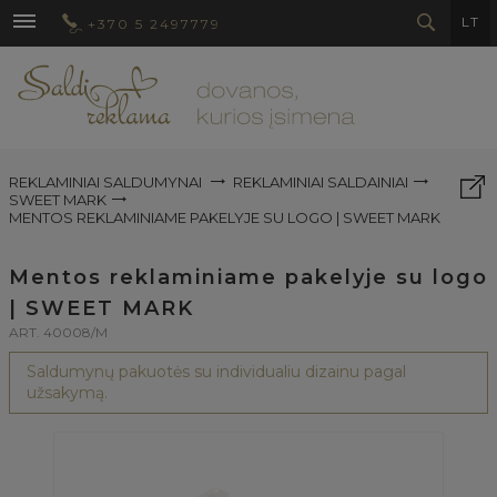
LT
+370 5 2497779
REKLAMINIAI SALDUMYNAI
REKLAMINIAI SALDAINIAI
SWEET MARK
MENTOS REKLAMINIAME PAKELYJE SU LOGO | SWEET MARK
Mentos reklaminiame pakelyje su logo
| SWEET MARK
ART. 40008/M
Saldumynų pakuotės su individualiu dizainu pagal
užsakymą.