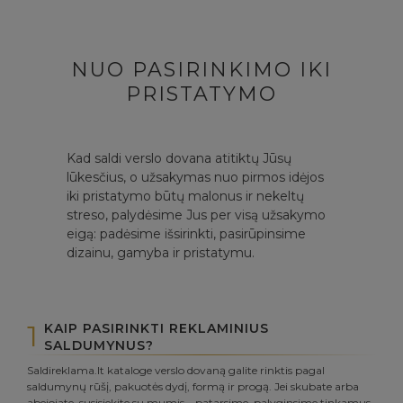
NUO PASIRINKIMO IKI
PRISTATYMO
Kad saldi verslo dovana atitiktų Jūsų
lūkesčius, o užsakymas nuo pirmos idėjos
iki pristatymo būtų malonus ir nekeltų
streso, palydėsime Jus per visą užsakymo
eigą: padėsime išsirinkti, pasirūpinsime
dizainu, gamyba ir pristatymu.
1
KAIP PASIRINKTI REKLAMINIUS
SALDUMYNUS?
Saldireklama.lt kataloge verslo dovaną galite rinktis pagal
saldumynų rūšį, pakuotės dydį, formą ir progą. Jei skubate arba
abejojate, susisiekite su mumis – patarsime, palyginsime tinkamus