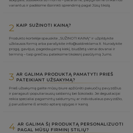
variantus ir padėsime išsirinkti sprendimą pagal Jūsų tikslą.
2
KAIP SUŽINOTI KAINĄ?
Produkto kortelėje spauskite „SUŽINOTI KAINĄ" ir užpildykite
užklausos formą arba parašykite info@saldireklama.lt. Nurodykite
progą, gavėjus, pageidaujamą kiekį, biudžetą vienai dovanai ir
terminą – taip greičiau pateiksime tikslesnį pasiūlymą Jums.
3
AR GALIMA PRODUKTĄ PAMATYTI PRIEŠ
PATEIKIANT UŽSAKYMĄ?
Prieš užsakymą galite mūsų biure apžiūrėti pakuočių pavyzdžius
ir paragauti populiariausių saldainių bei šokolado. Jei degustacijai
reikia specialiai pagamintų saldumynų ar individualaus pavyzdžio,
jį paruošiame iš anksto aptarę sąlygas ir kainą.
4
AR GALIMA ŠĮ PRODUKTĄ PERSONALIZUOTI
PAGAL MŪSŲ FIRMINĮ STILIŲ?