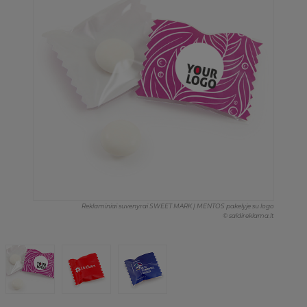
Reklaminiai suvenyrai SWEET MARK | MENTOS pakelyje su logo
© saldireklama.lt