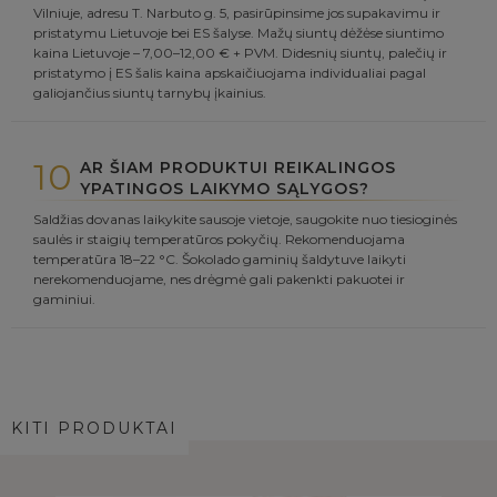
Vilniuje, adresu T. Narbuto g. 5, pasirūpinsime jos supakavimu ir
pristatymu Lietuvoje bei ES šalyse. Mažų siuntų dėžėse siuntimo
kaina Lietuvoje – 7,00–12,00 € + PVM. Didesnių siuntų, palečių ir
pristatymo į ES šalis kaina apskaičiuojama individualiai pagal
galiojančius siuntų tarnybų įkainius.
10
AR ŠIAM PRODUKTUI REIKALINGOS
YPATINGOS LAIKYMO SĄLYGOS?
Saldžias dovanas laikykite sausoje vietoje, saugokite nuo tiesioginės
saulės ir staigių temperatūros pokyčių. Rekomenduojama
temperatūra 18–22 °C. Šokolado gaminių šaldytuve laikyti
nerekomenduojame, nes drėgmė gali pakenkti pakuotei ir
gaminiui.
KITI PRODUKTAI