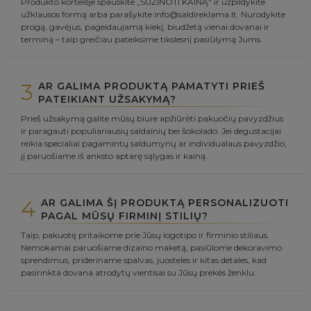
Produkto kortelėje spauskite „SUŽINOTI KAINĄ" ir užpildykite
užklausos formą arba parašykite info@saldireklama.lt. Nurodykite
progą, gavėjus, pageidaujamą kiekį, biudžetą vienai dovanai ir
terminą – taip greičiau pateiksime tikslesnį pasiūlymą Jums.
3
AR GALIMA PRODUKTĄ PAMATYTI PRIEŠ
PATEIKIANT UŽSAKYMĄ?
Prieš užsakymą galite mūsų biure apžiūrėti pakuočių pavyzdžius
ir paragauti populiariausių saldainių bei šokolado. Jei degustacijai
reikia specialiai pagamintų saldumynų ar individualaus pavyzdžio,
jį paruošiame iš anksto aptarę sąlygas ir kainą.
4
AR GALIMA ŠĮ PRODUKTĄ PERSONALIZUOTI
PAGAL MŪSŲ FIRMINĮ STILIŲ?
Taip, pakuotę pritaikome prie Jūsų logotipo ir firminio stiliaus.
Nemokamai paruošiame dizaino maketą, pasiūlome dekoravimo
sprendimus, prideriname spalvas, juosteles ir kitas detales, kad
pasirinkta dovana atrodytų vientisai su Jūsų prekės ženklu.