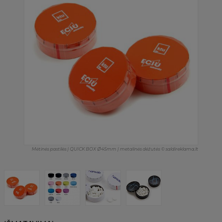
Mėtinės pastilės | QUICK BOX Ø45mm | metalinės dėžutės © saldireklama.lt