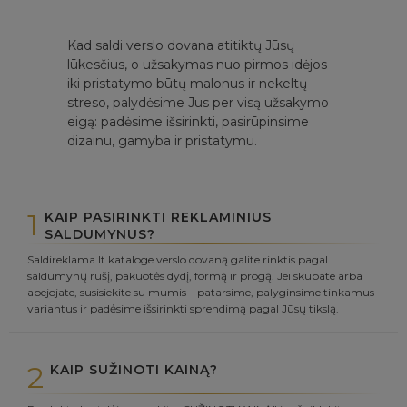
Kad saldi verslo dovana atitiktų Jūsų
lūkesčius, o užsakymas nuo pirmos idėjos
iki pristatymo būtų malonus ir nekeltų
streso, palydėsime Jus per visą užsakymo
eigą: padėsime išsirinkti, pasirūpinsime
dizainu, gamyba ir pristatymu.
1
KAIP PASIRINKTI REKLAMINIUS
SALDUMYNUS?
Saldireklama.lt kataloge verslo dovaną galite rinktis pagal
saldumynų rūšį, pakuotės dydį, formą ir progą. Jei skubate arba
abejojate, susisiekite su mumis – patarsime, palyginsime tinkamus
variantus ir padėsime išsirinkti sprendimą pagal Jūsų tikslą.
2
KAIP SUŽINOTI KAINĄ?