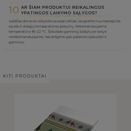
10
AR ŠIAM PRODUKTUI REIKALINGOS
YPATINGOS LAIKYMO SĄLYGOS?
Saldžias dovanas laikykite sausoje vietoje, saugokite nuo tiesioginės
saulės ir staigių temperatūros pokyčių. Rekomenduojama
temperatūra 18–22 °C. Šokolado gaminių šaldytuve laikyti
nerekomenduojame, nes drėgmė gali pakenkti pakuotei ir
gaminiui.
KITI PRODUKTAI