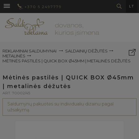
LT
+370 5 2497779
REKLAMINIAI SALDUMYNAI
SALDAINIŲ DĖŽUTĖS
METALINĖS
MĖTINĖS PASTILĖS | QUICK BOX Ø45MM | METALINĖS DĖŽUTĖS
Mėtinės pastilės | QUICK BOX Ø45mm
| metalinės dėžutės
ART. 70002/45
Saldumynų pakuotės su individualiu dizainu pagal
užsakymą.