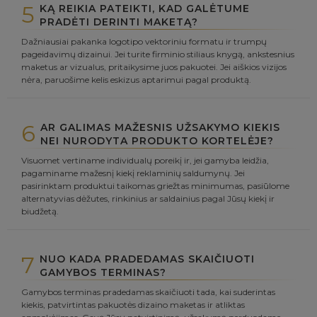
5
KĄ REIKIA PATEIKTI, KAD GALĖTUME
PRADĖTI DERINTI MAKETĄ?
Dažniausiai pakanka logotipo vektoriniu formatu ir trumpų
pageidavimų dizainui. Jei turite firminio stiliaus knygą, ankstesnius
maketus ar vizualus, pritaikysime juos pakuotei. Jei aiškios vizijos
nėra, paruošime kelis eskizus aptarimui pagal produktą.
6
AR GALIMAS MAŽESNIS UŽSAKYMO KIEKIS
NEI NURODYTA PRODUKTO KORTELĖJE?
Visuomet vertiname individualų poreikį ir, jei gamyba leidžia,
pagaminame mažesnį kiekį reklaminių saldumynų. Jei
pasirinktam produktui taikomas griežtas minimumas, pasiūlome
alternatyvias dėžutes, rinkinius ar saldainius pagal Jūsų kiekį ir
biudžetą.
7
NUO KADA PRADEDAMAS SKAIČIUOTI
GAMYBOS TERMINAS?
Gamybos terminas pradedamas skaičiuoti tada, kai suderintas
kiekis, patvirtintas pakuotės dizaino maketas ir atliktas