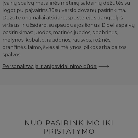
Įvairių spalvų metalinės mėtinių saldainių dėžutės su
logotipu paįvairins Jūsų verslo dovanų pasirinkimą.
Dėžutė originaliai atsidaro, spustelėjus dangtelį iš
viršaus, ir užsidaro, suspaudus jos šonus. Didelis spalvų
pasirinkimas: juodos, matinės juodos, sidabrinės,
mėlynos, kobalto, raudonos, rausvos, rožinės,
oranžinės, laimo, šviesiai mėlynos, pilkos arba baltos
spalvos.
Personalizacija ir apipavidalinimo būdai
NUO PASIRINKIMO IKI
PRISTATYMO