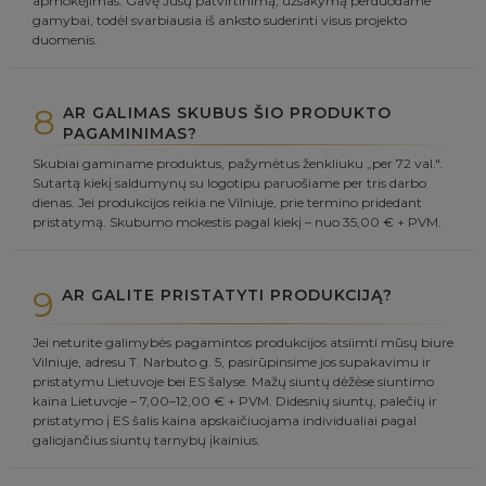
apmokėjimas. Gavę Jūsų patvirtinimą, užsakymą perduodame
gamybai, todėl svarbiausia iš anksto suderinti visus projekto
duomenis.
8
AR GALIMAS SKUBUS ŠIO PRODUKTO
PAGAMINIMAS?
Skubiai gaminame produktus, pažymėtus ženkliuku „per 72 val.".
Sutartą kiekį saldumynų su logotipu paruošiame per tris darbo
dienas. Jei produkcijos reikia ne Vilniuje, prie termino pridedant
pristatymą. Skubumo mokestis pagal kiekį – nuo 35,00 € + PVM.
9
AR GALITE PRISTATYTI PRODUKCIJĄ?
Jei neturite galimybės pagamintos produkcijos atsiimti mūsų biure
Vilniuje, adresu T. Narbuto g. 5, pasirūpinsime jos supakavimu ir
pristatymu Lietuvoje bei ES šalyse. Mažų siuntų dėžėse siuntimo
kaina Lietuvoje – 7,00–12,00 € + PVM. Didesnių siuntų, palečių ir
pristatymo į ES šalis kaina apskaičiuojama individualiai pagal
galiojančius siuntų tarnybų įkainius.