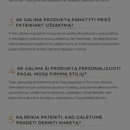
terminą – taip greičiau pateiksime tikslesnį pasiūlymą Jums.
3
AR GALIMA PRODUKTĄ PAMATYTI PRIEŠ
PATEIKIANT UŽSAKYMĄ?
Prieš užsakymą galite mūsų biure apžiūrėti pakuočių pavyzdžius
ir paragauti populiariausių saldainių bei šokolado. Jei degustacijai
reikia specialiai pagamintų saldumynų ar individualaus pavyzdžio,
jį paruošiame iš anksto aptarę sąlygas ir kainą.
4
AR GALIMA ŠĮ PRODUKTĄ PERSONALIZUOTI
PAGAL MŪSŲ FIRMINĮ STILIŲ?
Taip, pakuotę pritaikome prie Jūsų logotipo ir firminio stiliaus.
Nemokamai paruošiame dizaino maketą, pasiūlome dekoravimo
sprendimus, prideriname spalvas, juosteles ir kitas detales, kad
pasirinkta dovana atrodytų vientisai su Jūsų prekės ženklu.
5
KĄ REIKIA PATEIKTI, KAD GALĖTUME
PRADĖTI DERINTI MAKETĄ?