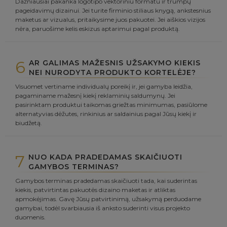
Dažniausiai pakanka logotipo vektoriniu formatu ir trumpų
pageidavimų dizainui. Jei turite firminio stiliaus knygą, ankstesnius
maketus ar vizualus, pritaikysime juos pakuotei. Jei aiškios vizijos
nėra, paruošime kelis eskizus aptarimui pagal produktą.
6
AR GALIMAS MAŽESNIS UŽSAKYMO KIEKIS
NEI NURODYTA PRODUKTO KORTELĖJE?
Visuomet vertiname individualų poreikį ir, jei gamyba leidžia,
pagaminame mažesnį kiekį reklaminių saldumynų. Jei
pasirinktam produktui taikomas griežtas minimumas, pasiūlome
alternatyvias dėžutes, rinkinius ar saldainius pagal Jūsų kiekį ir
biudžetą.
7
NUO KADA PRADEDAMAS SKAIČIUOTI
GAMYBOS TERMINAS?
Gamybos terminas pradedamas skaičiuoti tada, kai suderintas
kiekis, patvirtintas pakuotės dizaino maketas ir atliktas
apmokėjimas. Gavę Jūsų patvirtinimą, užsakymą perduodame
gamybai, todėl svarbiausia iš anksto suderinti visus projekto
duomenis.