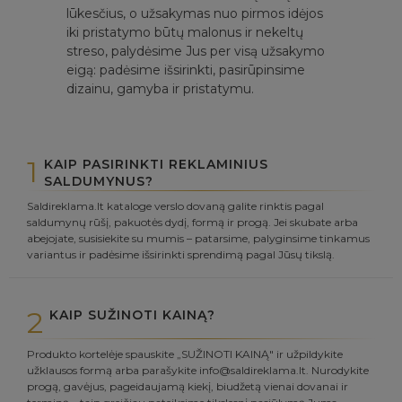
lūkesčius, o užsakymas nuo pirmos idėjos
iki pristatymo būtų malonus ir nekeltų
streso, palydėsime Jus per visą užsakymo
eigą: padėsime išsirinkti, pasirūpinsime
dizainu, gamyba ir pristatymu.
1
KAIP PASIRINKTI REKLAMINIUS
SALDUMYNUS?
Saldireklama.lt kataloge verslo dovaną galite rinktis pagal
saldumynų rūšį, pakuotės dydį, formą ir progą. Jei skubate arba
abejojate, susisiekite su mumis – patarsime, palyginsime tinkamus
variantus ir padėsime išsirinkti sprendimą pagal Jūsų tikslą.
2
KAIP SUŽINOTI KAINĄ?
Produkto kortelėje spauskite „SUŽINOTI KAINĄ" ir užpildykite
užklausos formą arba parašykite info@saldireklama.lt. Nurodykite
progą, gavėjus, pageidaujamą kiekį, biudžetą vienai dovanai ir