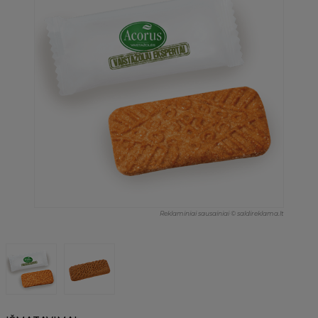
Reklaminiai sausainiai © saldireklama.lt