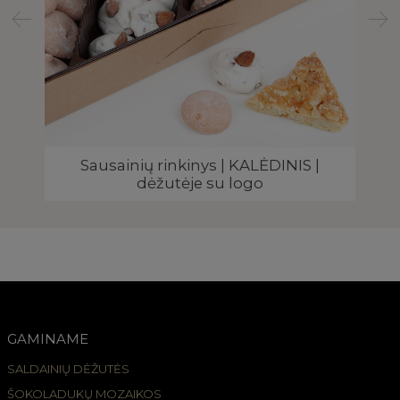
O
Sausainių rinkinys | KALĖDINIS |
dėžutėje su logo
GAMINAME
SALDAINIŲ DĖŽUTĖS
ŠOKOLADUKŲ MOZAIKOS