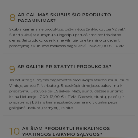
8
AR GALIMAS SKUBUS ŠIO PRODUKTO
PAGAMINIMAS?
Skubiai gaminame produktus, pažymėtus ženkliuku „per 72 val.".
Sutartą kiekį saldumynų su logotipu paruošiame per tris darbo
dienas. Jei produkcijos reikia ne Vilniuje, prie termino pridedant
pristatymą. Skubumo mokestis pagal kiekį – nuo 35,00 € + PVM.
9
AR GALITE PRISTATYTI PRODUKCIJĄ?
Jei neturite galimybės pagamintos produkcijos atsiimti mūsų biure
Vilniuje, adresu T. Narbuto g. 5, pasirūpinsime jos supakavimu ir
pristatymu Lietuvoje bei ES šalyse. Mažų siuntų dėžėse siuntimo
kaina Lietuvoje – 7,00–12,00 € + PVM. Didesnių siuntų, palečių ir
pristatymo į ES šalis kaina apskaičiuojama individualiai pagal
galiojančius siuntų tarnybų įkainius.
10
AR ŠIAM PRODUKTUI REIKALINGOS
YPATINGOS LAIKYMO SĄLYGOS?