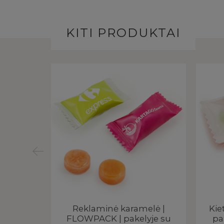
KITI PRODUKTAI
niai |
Reklaminė karamelė |
Kie
 su logo
FLOWPACK | pakelyje su
pa