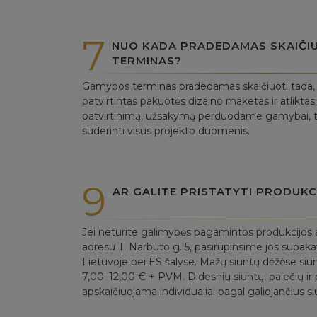
7
NUO KADA PRADEDAMAS SKAIČI
TERMINAS?
Gamybos terminas pradedamas skaičiuoti tada, ka
patvirtintas pakuotės dizaino maketas ir atlikt
patvirtinimą, užsakymą perduodame gamybai, to
suderinti visus projekto duomenis.
9
AR GALITE PRISTATYTI PRODUKC
Jei neturite galimybės pagamintos produkcijos a
adresu T. Narbuto g. 5, pasirūpinsime jos supak
Lietuvoje bei ES šalyse. Mažų siuntų dėžėse siu
7,00–12,00 € + PVM. Didesnių siuntų, palečių ir p
apskaičiuojama individualiai pagal galiojančius si