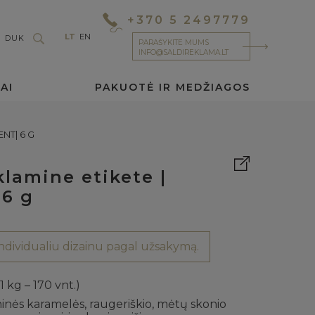
+370 5 2497779
LT
EN
DUK
PARAŠYKITE MUMS
INFO@SALDIREKLAMA.LT
AI
PAKUOTĖ IR MEDŽIAGOS
NT| 6 G
lamine etikete |
6 g
dividualiu dizainu pagal užsakymą.
(1 kg – 170 vnt.)
inės karamelės, raugeriškio, mėtų skonio