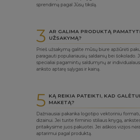
sprendimą pagal Jūsų tikslą.
3
AR GALIMA PRODUKTĄ PAMATYTI 
UŽSAKYMĄ?
Prieš užsakymą galite mūsų biure apžiūrėti paku
paragauti populiariausių saldainių bei šokolado. J
specialiai pagamintų saldumynų ar individualaus
anksto aptarę sąlygas ir kainą.
5
KĄ REIKIA PATEIKTI, KAD GALĖT
MAKETĄ?
Dažniausiai pakanka logotipo vektoriniu forma
dizainui. Jei turite firminio stiliaus knygą, anks
pritaikysime juos pakuotei. Jei aiškios vizijos nė
aptarimui pagal produktą.