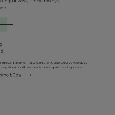
 uogų ir vaisių skonių mišinys
mėn.
g
.d.
 greitai. Karameliniai saldainiai trijų sluoksnių pakuotėje su
inius galima puošti nuotraukomis ir spalvotais logotipais.
inimo būdai