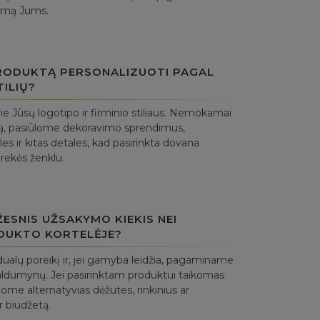
lymą Jums.
PRODUKTĄ PERSONALIZUOTI PAGAL
TILIŲ?
ie Jūsų logotipo ir firminio stiliaus. Nemokamai
ą, pasiūlome dekoravimo sprendimus,
es ir kitas detales, kad pasirinkta dovana
prekės ženklu.
ESNIS UŽSAKYMO KIEKIS NEI
DUKTO KORTELĖJE?
ualų poreikį ir, jei gamyba leidžia, pagaminame
aldumynų. Jei pasirinktam produktui taikomas
ome alternatyvias dėžutes, rinkinius ar
r biudžetą.