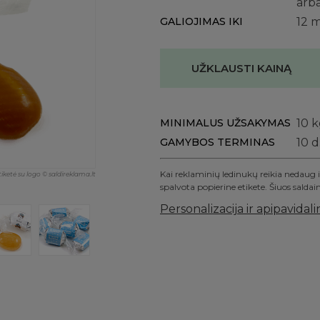
arba
GALIOJIMAS IKI
12 
UŽKLAUSTI KAINĄ
MINIMALUS UŽSAKYMAS
10
k
GAMYBOS TERMINAS
10 d
Kai reklaminių ledinukų reikia nedaug ir
ketė su logo © saldireklama.lt
spalvota popierine etikete. Šiuos salda
Personalizacija ir apipavidal