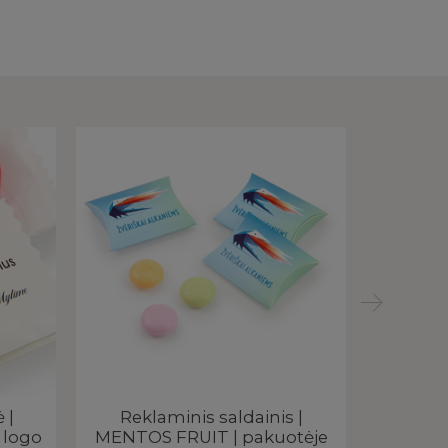
 |
Reklaminis saldainis |
Reklam
 logo
MENTOS FRUIT | pakuotėje
ST