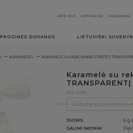
APIE MUS
KONTAKTAI
PASIEKIMAI
PROGINĖS DOVANOS
LIETUVIŠKI SUVENYR
I
KARAMELĖS
KARAMELĖ SU REKLAMINE ETIKETE | TRANSPARE
Karamelė su rek
TRANSPARENT| 
ART. 40015
Saldumynų pakuotės su in
SVORIS
6 g 
GALIMI SKONIAI
Pien