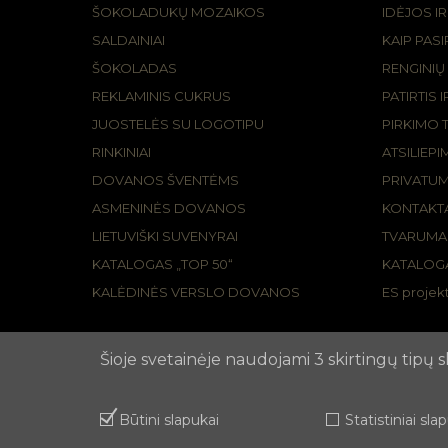
ŠOKOLADUKŲ MOZAIKOS
IDĖJOS I
SALDAINIAI
KAIP PAS
ŠOKOLADAS
RENGINIŲ
REKLAMINIS CUKRUS
PATIRTIS 
JUOSTELĖS SU LOGOTIPU
PIRKIMO 
RINKINIAI
ATSILIEPI
DOVANOS ŠVENTĖMS
PRIVATUM
ASMENINĖS DOVANOS
KONTAKTA
LIETUVIŠKI SUVENYRAI
TVARUMA
KATALOGAS „TOP 50“
KATALOGA
KALĖDINĖS VERSLO DOVANOS
ES projekt
Šioje svetainėje naudojami 3 skirtingų tipų
2026 © REKLAMOS AGENTŪRA APUNTA,
Slapukų politi
Būtini slapukai
Statistiniai sla