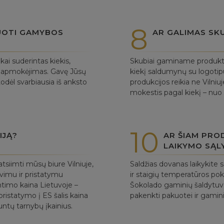
8
UOTI GAMYBOS
AR GALIMAS SK
i suderintas kiekis,
Skubiai gaminame produktus
as apmokėjimas. Gavę Jūsų
kiekį saldumynų su logotipu
dėl svarbiausia iš anksto
produkcijos reikia ne Vilni
mokestis pagal kiekį – nuo
10
IJĄ?
AR ŠIAM PRO
LAIKYMO SĄL
tsiimti mūsų biure Vilniuje,
Saldžias dovanas laikykite 
avimu ir pristatymu
ir staigių temperatūros p
ntimo kaina Lietuvoje –
Šokolado gaminių šaldytuv
ristatymo į ES šalis kaina
pakenkti pakuotei ir gamini
untų tarnybų įkainius.