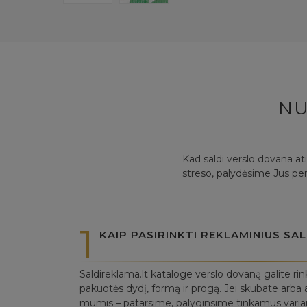
NU
Kad saldi verslo dovana at
streso, palydėsime Jus per
1
KAIP PASIRINKTI REKLAMINIUS S
Saldireklama.lt kataloge verslo dovaną galite rin
pakuotės dydį, formą ir progą. Jei skubate arba a
mumis – patarsime, palyginsime tinkamus variant