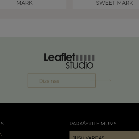
MARK
SWEET MARK
Dizainas
US
PARAŠYKITE MUMS:
A