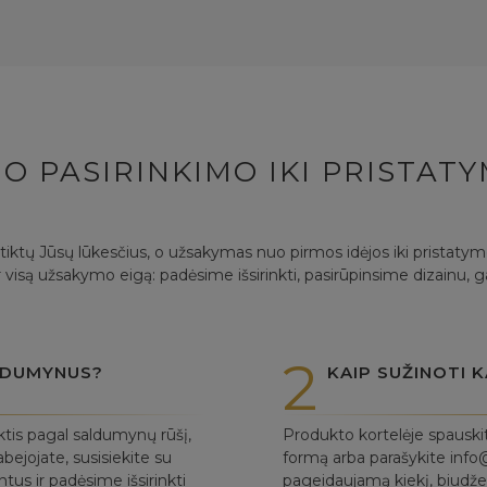
O PASIRINKIMO IKI PRISTAT
itiktų Jūsų lūkesčius, o užsakymas nuo pirmos idėjos iki pristaty
 visą užsakymo eigą: padėsime išsirinkti, pasirūpinsime dizainu, 
2
ALDUMYNUS?
KAIP SUŽINOTI K
ktis pagal saldumynų rūšį,
Produkto kortelėje spauski
bejojate, susisiekite su
formą arba parašykite info@
us ir padėsime išsirinkti
pageidaujamą kiekį, biudžet