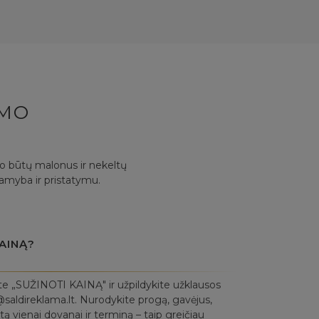
YMO
mo būtų malonus ir nekeltų
gamyba ir pristatymu.
AINĄ?
te „SUŽINOTI KAINĄ" ir užpildykite užklausos
saldireklama.lt. Nurodykite progą, gavėjus,
ą vienai dovanai ir terminą – taip greičiau