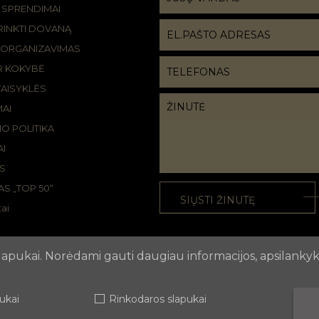
R SPRENDIMAI
IRINKTI DOVANĄ
 ORGANIZAVIMAS
IR KOKYBĖ
TAISYKLĖS
MAI
O POLITIKA
I
S
S „TOP 50“
ai
 slapukai. Norėdami gauti daugiau informacijos, apsilank
ka
pukai
Rinkodaros slapukai