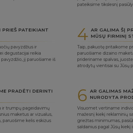
pateiksime tikslesnį pasiū
4
PRIEŠ PATEIKIANT
AR GALIMA ŠĮ 
MŪSŲ FIRMINĮ S
očių pavyzdžius ir
Taip, pakuotę pritaikome pr
ei degustacijai reikia
paruošiame dizaino maket
 pavyzdžio, jį paruošiame iš
prideriname spalvas, juostel
atrodytų vientisai su Jūsų 
6
UME PRADĖTI DERINTI
AR GALIMAS MAŽ
NURODYTA PRO
tu ir trumpų pageidavimų
Visuomet vertiname individ
tesnius maketus ar vizualus,
mažesnį kiekį reklaminių s
ra, paruošime kelis eskizus
griežtas minimumas, pasiūl
saldainius pagal Jūsų kiekį i