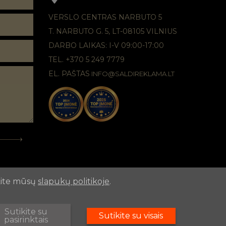
VERSLO CENTRAS NARBUTO 5
T. NARBUTO G. 5, LT-08105 VILNIUS
DARBO LAIKAS: I-V 09:00-17:00
TEL. +370 5 249 7779
EL. PAŠTAS
INFO@SALDIREKLAMA.LT
ykite mūsų
slapukų politikoje
.
Sutikite su
Sutikite su visais
pasirinktais