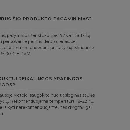
UBUS ŠIO PRODUKTO PAGAMINIMAS?
, pažymėtus ženkliuku „per 72 val.". Sutartą
 paruošiame per tris darbo dienas. Jei
uje, prie termino pridedant pristatymą. Skubumo
 35,00 € + PVM.
DUKTUI REIKALINGOS YPATINGOS
YGOS?
sausoje vietoje, saugokite nuo tiesioginės saulės
okyčių. Rekomenduojama temperatūra 18–22 °C.
e laikyti nerekomenduojame, nes drėgmė gali
ui.