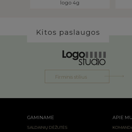
logo 4g
Kitos paslaugos
Firminis stilius
GAMINAME
APIE M
SALDAINIŲ DĖŽUTĖS
KOMAND